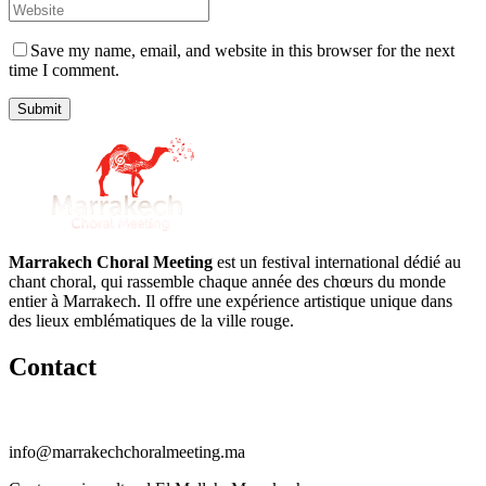
Save my name, email, and website in this browser for the next
time I comment.
Marrakech Choral Meeting
est un festival international dédié au
chant choral, qui rassemble chaque année des chœurs du monde
entier à Marrakech. Il offre une expérience artistique unique dans
des lieux emblématiques de la ville rouge.
Contact
info@marrakechchoralmeeting.ma