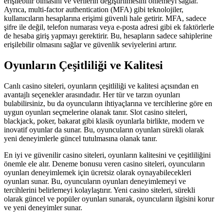
erişilebilir olmasını ve verilerin değiştirilmesini önlemeyi sağlar.
Ayrıca, multi-factor authentication (MFA) gibi teknolojiler,
kullanıcıların hesaplarına erişimi güvenli hale getirir. MFA, sadece
şifre ile değil, telefon numarası veya e-posta adresi gibi ek faktörlerle
de hesaba giriş yapmayı gerektirir. Bu, hesapların sadece sahiplerine
erişilebilir olmasını sağlar ve güvenlik seviyelerini artırır.
Oyunların Çeşitliliği ve Kalitesi
Canlı casino siteleri, oyunların çeşitliliği ve kalitesi açısından en
avantajlı seçenekler arasındadır. Her tür ve tarzın oyunları
bulabilirsiniz, bu da oyuncuların ihtiyaçlarına ve tercihlerine göre en
uygun oyunları seçmelerine olanak tanır. Slot casino siteleri,
blackjack, poker, bakarat gibi klasik oyunlarla birlikte, modern ve
inovatif oyunlar da sunar. Bu, oyuncuların oyunları sürekli olarak
yeni deneyimlerle güncel tutulmasına olanak tanır.
En iyi ve güvenilir casino siteleri, oyunların kalitesini ve çeşitliliğini
önemle ele alır. Deneme bonusu veren casino siteleri, oyuncuların
oyunları deneyimlemek için ücretsiz olarak oynayabilecekleri
oyunları sunar. Bu, oyuncuların oyunları deneyimlemeyi ve
tercihlerini belirlemeyi kolaylaştırır. Yeni casino siteleri, sürekli
olarak güncel ve popüler oyunları sunarak, oyuncuların ilgisini korur
ve yeni deneyimler sunar.