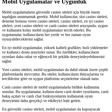
Mobil Uygulamalar ve Uygunluk
Mobil uygulamaların güvenilir casino siteleri için büyük önem
taşıdığını unutmamak gerekir. Mobil kullanıcılar, slot casino siteleri,
deneme bonusu veren casino siteleri, casino siteleri, en iyi casino
siteleri, yeni casino siteleri ve canlı casino siteleri arayışında, uygun
ve kullanımı kolay mobil uygulamaları tercih ederler. Bu
uygulamalar, kullanıcıların her yerde ve her zaman oyun
oynayabileceklerini sağlar.
En iyi mobil uygulamalar, yüksek kaliteli grafikler, hızlı yüklemeler
ve kullanıcı dostu arayüzler sunar. Bu özellikler, kullanıcıların
oyunları daha rahat ve eğlenceli bir şekilde deneyimleyebilmesini
sağlar.
Yeni casino siteleri, mobil uygulamaları da dahil olmak üzere çeşitli
platformlarda mevcuttur. Bu siteler, kullanıcıların ihtiyaçlarına ve
tercihlerine göre en uygun platformu seçmelerine olanak tanır.
Canlı casino siteleri de mobil uygulamalarla birlikte kullanıma
sunulur. Bu uygulamalar, kullanıcıların canlı dealer oyunlarını, canlı
bakış açıları ve canlı chat fonksiyonlarını kullanarak oyun
deneyimini daha gerçekçi ve etkileyici hale getirir.
En güvenilir casino siteleri, mobil uygulamaları da kapsayacak