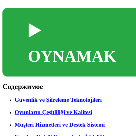
▶️
OYNAMAK
Содержимое
Güvenlik ve Şifreleme Teknolojileri
Oyunların Çeşitliliği ve Kalitesi
Müşteri Hizmetleri ve Destek Sistemi