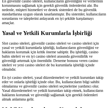
En güvenilir casino siteleri, kullanıcıların güvenliğini ve verilerinin
korunmasını sağlamak için gerekli güvenlik önlemlerini alır. Bu
nedenle, müşteri hizmetleri ve destek sistemleri de bu güvenlik
standartlarına uygun olarak tasarlanmıştır. Bu sistemler, kullanıcıların
sorunlarını ve taleplerini anlayarak en iyi şekilde karşılamayı
amaçlar.
Yasal ve Yetkili Kurumlarla İşbirliği
Slot casino siteleri, güvenilir casino siteleri ve casino siteleri için
yasal ve yetkili kurumlarla işbirliği, kullanıcıların güvenliğini ve
haklarını korumak için kritik öneme sahiptir. Bu işbirliği, casino
bahis siteleri ve en iyi casino siteleri arasında güvenilirlik ve
güvenliği artırmak için önemlidir. Deneme bonusu veren casino
siteleri ve yeni casino siteleri de bu kurumlarla işbirliği içinde
olmalıdır.
En iyi casino siteleri, yasal düzenlemeleri ve yetkili kurumları takip
eder ve onlarla işbirliği içinde olur. Bu, kullanıcıların bilgi sahibi
olmalarına ve güvenilir casino siteleri seçmelerine yardımcı olur.
Yasal düzenlemeleri ve yetkili kurumları takip etmek, kullanıcıların
haklarını korumak ve güvenliği sağlamak için gerekli önlemleri
almak anlamına gelir.