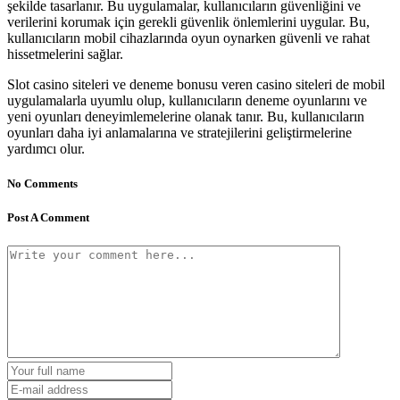
şekilde tasarlanır. Bu uygulamalar, kullanıcıların güvenliğini ve
verilerini korumak için gerekli güvenlik önlemlerini uygular. Bu,
kullanıcıların mobil cihazlarında oyun oynarken güvenli ve rahat
hissetmelerini sağlar.
Slot casino siteleri ve deneme bonusu veren casino siteleri de mobil
uygulamalarla uyumlu olup, kullanıcıların deneme oyunlarını ve
yeni oyunları deneyimlemelerine olanak tanır. Bu, kullanıcıların
oyunları daha iyi anlamalarına ve stratejilerini geliştirmelerine
yardımcı olur.
No Comments
Post A Comment