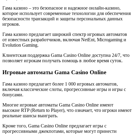
Гама казино – это безопасное и надежное онлайн-казино,
которое использует современные технологии для обеспечения
безопасности транзакций и защиты персональных данных
игроков.
Гама казино предлагает широкий спектр игровых автоматов
от известных разработчиков, включая NetEnt, Microgaming и
Evolution Gaming.
Клиентская поддержка Gama Casino Online доступна 24/7, что
позволяет игрокам получать помощь в любое время суток.
Игровые автоматы Gama Casino Online
Гама казино предлагает более 1 000 игровых автоматов,
включая классические слоты, прогрессивные игры и игры с
бонусами.
Многие игровые автоматы Gama Casino Online имеют
высокие RTP (Return to Player), что означает, что игроки имеют
реальные шансы выиграть.
Кроме того, Gama Casino Online предлагает игры с
прогрессивными джекпотами, которые могут принести