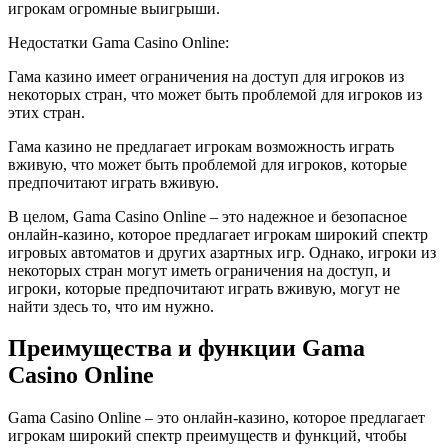
игрокам огромные выигрыши.
Недостатки Gama Casino Online:
Гама казино имеет ограничения на доступ для игроков из
некоторых стран, что может быть проблемой для игроков из
этих стран.
Гама казино не предлагает игрокам возможность играть
вживую, что может быть проблемой для игроков, которые
предпочитают играть вживую.
В целом, Gama Casino Online – это надежное и безопасное
онлайн-казино, которое предлагает игрокам широкий спектр
игровых автоматов и других азартных игр. Однако, игроки из
некоторых стран могут иметь ограничения на доступ, и
игроки, которые предпочитают играть вживую, могут не
найти здесь то, что им нужно.
Преимущества и функции Gama
Casino Online
Gama Casino Online – это онлайн-казино, которое предлагает
игрокам широкий спектр преимуществ и функций, чтобы