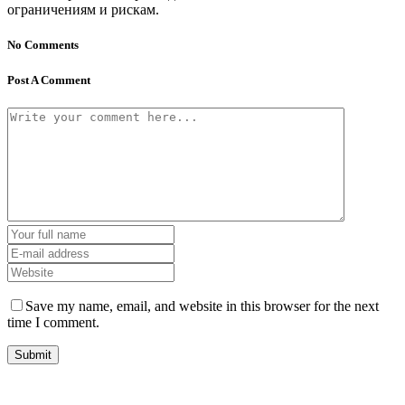
ограничениям и рискам.
No Comments
Post A Comment
Save my name, email, and website in this browser for the next
time I comment.