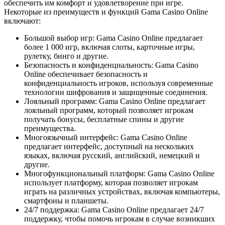
обеспечить им комфорт и удовлетворение при игре.
Некоторые из преимуществ и функций Gama Casino Online
включают:
Большой выбор игр: Gama Casino Online предлагает
более 1 000 игр, включая слоты, карточные игры,
рулетку, бинго и другие.
Безопасность и конфиденциальность: Gama Casino
Online обеспечивает безопасность и
конфиденциальность игроков, используя современные
технологии шифрования и защищенные соединения.
Лояльный программ: Gama Casino Online предлагает
лояльный программ, который позволяет игрокам
получать бонусы, бесплатные спины и другие
преимущества.
Многоязычный интерфейс: Gama Casino Online
предлагает интерфейс, доступный на нескольких
языках, включая русский, английский, немецкий и
другие.
Многофункциональный платформ: Gama Casino Online
использует платформу, которая позволяет игрокам
играть на различных устройствах, включая компьютеры,
смартфоны и планшеты.
24/7 поддержка: Gama Casino Online предлагает 24/7
поддержку, чтобы помочь игрокам в случае возникших