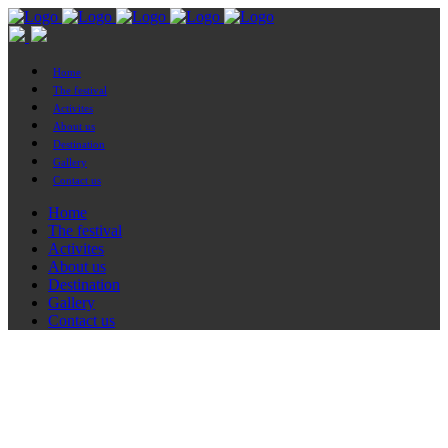
Home
The festival
Activites
About us
Destination
Gallery
Contact us
Home
The festival
Activites
About us
Destination
Gallery
Contact us