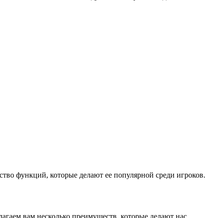
ество функций, которые делают ее популярной среди игроков.
длагаем вам несколько преимуществ, которые делают нас