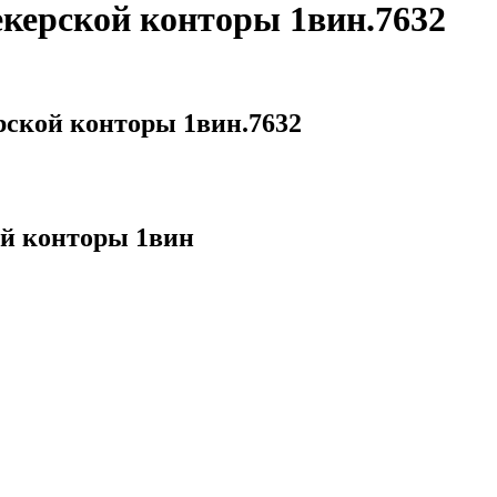
керской конторы 1вин.7632
ской конторы 1вин.7632
й конторы 1вин