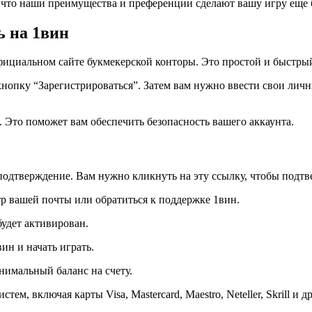
 что наши преимущества и преференции сделают вашу игру еще 
ь на 1вин
официальном сайте букмекерской конторы. Это простой и быстрый
нопку “Зарегистрироваться”. Затем вам нужно ввести свои личн
 Это поможет вам обеспечить безопасность вашего аккаунта.
подтверждение. Вам нужно кликнуть на эту ссылку, чтобы подтв
р вашей почты или обратиться к поддержке 1вин.
будет активирован.
ин и начать играть.
нимальный баланс на счету.
, включая карты Visa, Mastercard, Maestro, Neteller, Skrill и д