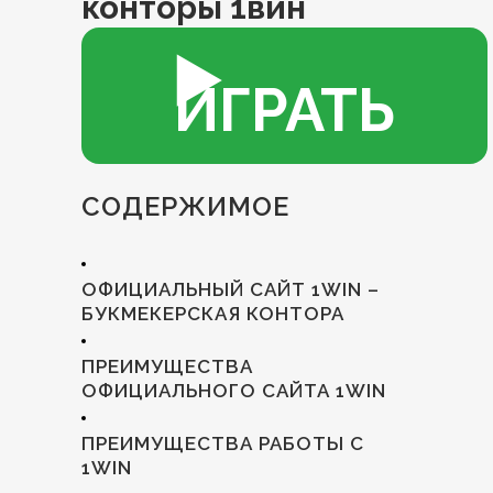
конторы 1вин
▶️
ИГРАТЬ
СОДЕРЖИМОЕ
ОФИЦИАЛЬНЫЙ САЙТ 1WIN –
БУКМЕКЕРСКАЯ КОНТОРА
ПРЕИМУЩЕСТВА
ОФИЦИАЛЬНОГО САЙТА 1WIN
ПРЕИМУЩЕСТВА РАБОТЫ С
1WIN