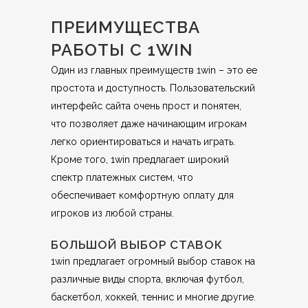
ПРЕИМУЩЕСТВА
РАБОТЫ С 1WIN
Один из главных преимуществ 1win – это ее
простота и доступность. Пользовательский
интерфейс сайта очень прост и понятен,
что позволяет даже начинающим игрокам
легко ориентироваться и начать играть.
Кроме того, 1win предлагает широкий
спектр платежных систем, что
обеспечивает комфортную оплату для
игроков из любой страны.
БОЛЬШОЙ ВЫБОР СТАВОК
1win предлагает огромный выбор ставок на
различные виды спорта, включая футбол,
баскетбол, хоккей, теннис и многие другие.