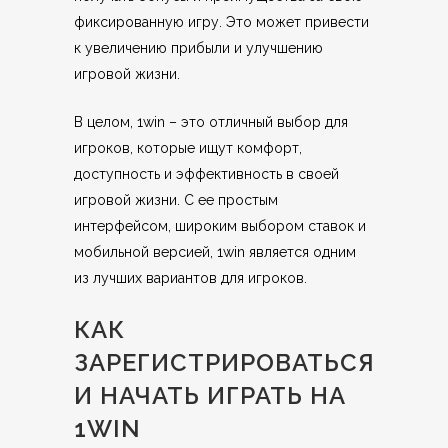
фиксированную игру. Это может привести
к увеличению прибыли и улучшению
игровой жизни.
В целом, 1win – это отличный выбор для
игроков, которые ищут комфорт,
доступность и эффективность в своей
игровой жизни. С ее простым
интерфейсом, широким выбором ставок и
мобильной версией, 1win является одним
из лучших вариантов для игроков.
КАК
ЗАРЕГИСТРИРОВАТЬСЯ
И НАЧАТЬ ИГРАТЬ НА
1WIN