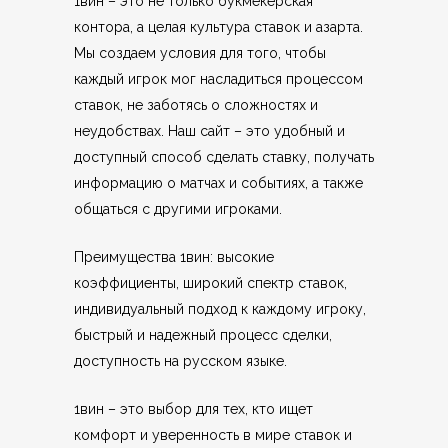
1вин – это не только букмекерская
контора, а целая культура ставок и азарта.
Мы создаем условия для того, чтобы
каждый игрок мог насладиться процессом
ставок, не заботясь о сложностях и
неудобствах. Наш сайт – это удобный и
доступный способ сделать ставку, получать
информацию о матчах и событиях, а также
общаться с другими игроками.
Преимущества 1вин: высокие
коэффициенты, широкий спектр ставок,
индивидуальный подход к каждому игроку,
быстрый и надежный процесс сделки,
доступность на русском языке.
1вин – это выбор для тех, кто ищет
комфорт и уверенность в мире ставок и