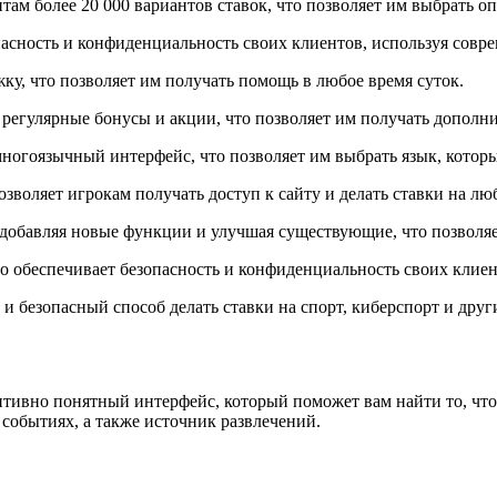
там более 20 000 вариантов ставок, что позволяет им выбрать о
пасность и конфиденциальность своих клиентов, используя совр
жку, что позволяет им получать помощь в любое время суток.
м регулярные бонусы и акции, что позволяет им получать допол
ногоязычный интерфейс, что позволяет им выбрать язык, которы
зволяет игрокам получать доступ к сайту и делать ставки на лю
, добавляя новые функции и улучшая существующие, что позволя
о обеспечивает безопасность и конфиденциальность своих клиен
и безопасный способ делать ставки на спорт, киберспорт и друг
итивно понятный интерфейс, который поможет вам найти то, что 
 событиях, а также источник развлечений.