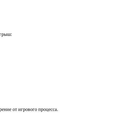
игрыш:
ение от игрового процесса.