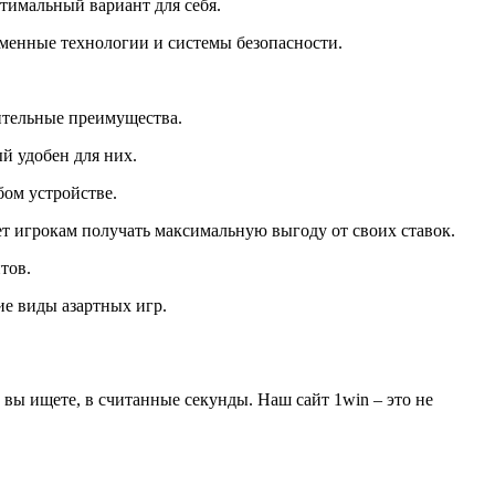
птимальный вариант для себя.
еменные технологии и системы безопасности.
нительные преимущества.
й удобен для них.
бом устройстве.
ет игрокам получать максимальную выгоду от своих ставок.
тов.
ие виды азартных игр.
вы ищете, в считанные секунды. Наш сайт 1win – это не