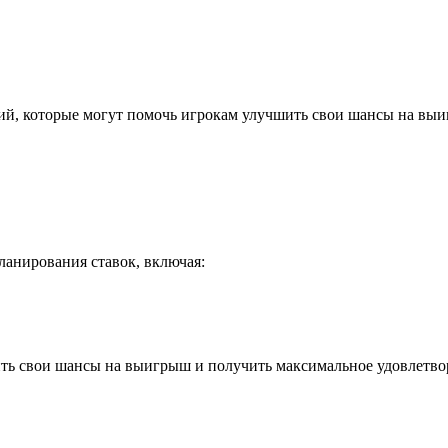
ций, которые могут помочь игрокам улучшить свои шансы на вы
ланирования ставок, включая:
ть свои шансы на выигрыш и получить максимальное удовлетвор