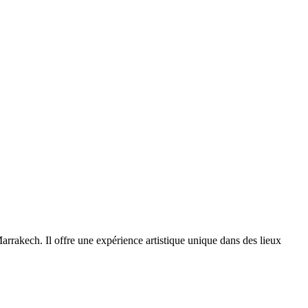
rrakech. Il offre une expérience artistique unique dans des lieux