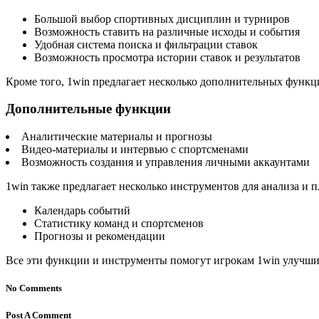
Большой выбор спортивных дисциплин и турниров
Возможность ставить на различные исходы и события
Удобная система поиска и фильтрации ставок
Возможность просмотра истории ставок и результатов
Кроме того, 1win предлагает несколько дополнительных функ
Дополнительные функции
Аналитические материалы и прогнозы
Видео-материалы и интервью с спортсменами
Возможность создания и управления личными аккаунтами
1win также предлагает несколько инструментов для анализа и п
Календарь событий
Статистику команд и спортсменов
Прогнозы и рекомендации
Все эти функции и инструменты помогут игрокам 1win улучши
No Comments
Post A Comment