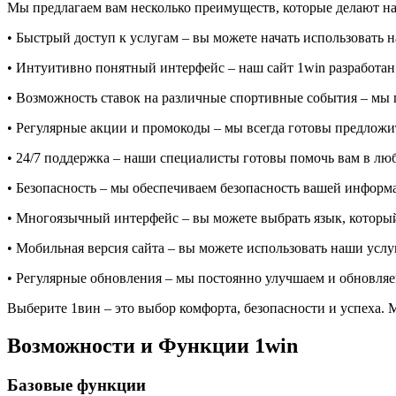
Мы предлагаем вам несколько преимуществ, которые делают на
• Быстрый доступ к услугам – вы можете начать использовать н
• Интуитивно понятный интерфейс – наш сайт 1win разработан 
• Возможность ставок на различные спортивные события – мы 
• Регулярные акции и промокоды – мы всегда готовы предложи
• 24/7 поддержка – наши специалисты готовы помочь вам в люб
• Безопасность – мы обеспечиваем безопасность вашей информ
• Многоязычный интерфейс – вы можете выбрать язык, который
• Мобильная версия сайта – вы можете использовать наши услу
• Регулярные обновления – мы постоянно улучшаем и обновляем
Выберите 1вин – это выбор комфорта, безопасности и успеха. 
Возможности и Функции 1win
Базовые функции