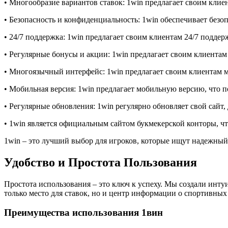
• Многообразие вариантов ставок: 1win предлагает своим клиен
• Безопасность и конфиденциальность: 1win обеспечивает безо
• 24/7 поддержка: 1win предлагает своим клиентам 24/7 поддер
• Регулярные бонусы и акции: 1win предлагает своим клиента
• Многоязычный интерфейс: 1win предлагает своим клиентам м
• Мобильная версия: 1win предлагает мобильную версию, что по
• Регулярные обновления: 1win регулярно обновляет свой сайт
• 1win является официальным сайтом букмекерской конторы, чт
1win – это лучший выбор для игроков, которые ищут надежный 
Удобство и Простота Пользования
Простота использования – это ключ к успеху. Мы создали инту
только место для ставок, но и центр информации о спортивных
Преимущества использования 1вин