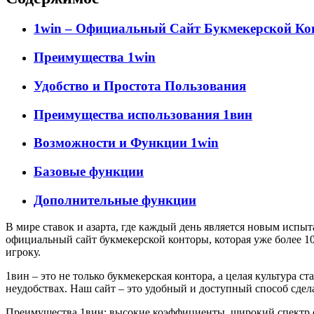
1win – Официальный Сайт Букмекерской Ко
Преимущества 1win
Удобство и Простота Пользования
Преимущества использования 1вин
Возможности и Функции 1win
Базовые функции
Дополнительные функции
В мире ставок и азарта, где каждый день является новым испы
официальный сайт букмекерской конторы, которая уже более 
игроку.
1вин – это не только букмекерская контора, а целая культура с
неудобствах. Наш сайт – это удобный и доступный способ сдел
Преимущества 1вин: высокие коэффициенты, широкий спектр ст