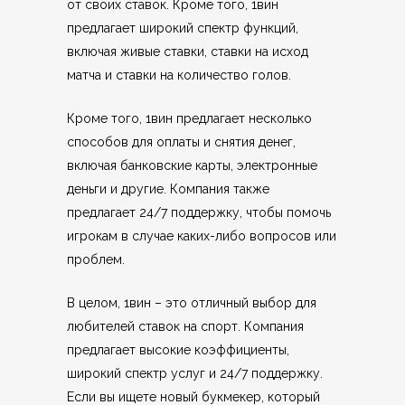
от своих ставок. Кроме того, 1вин
предлагает широкий спектр функций,
включая живые ставки, ставки на исход
матча и ставки на количество голов.
Кроме того, 1вин предлагает несколько
способов для оплаты и снятия денег,
включая банковские карты, электронные
деньги и другие. Компания также
предлагает 24/7 поддержку, чтобы помочь
игрокам в случае каких-либо вопросов или
проблем.
В целом, 1вин – это отличный выбор для
любителей ставок на спорт. Компания
предлагает высокие коэффициенты,
широкий спектр услуг и 24/7 поддержку.
Если вы ищете новый букмекер, который