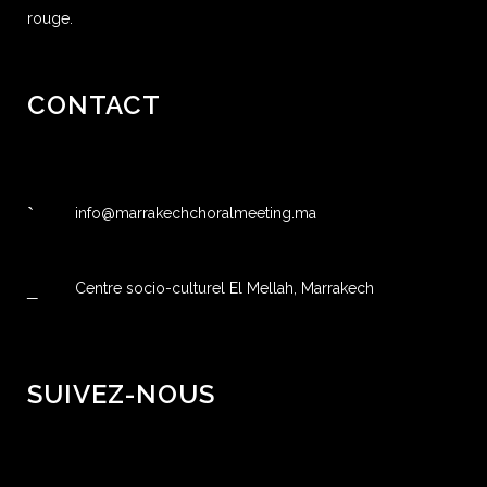
rouge.
CONTACT
info@marrakechchoralmeeting.ma
Centre socio-culturel El Mellah, Marrakech
SUIVEZ-NOUS