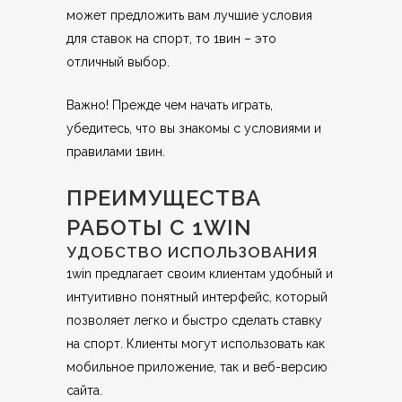
может предложить вам лучшие условия
для ставок на спорт, то 1вин – это
отличный выбор.
Важно! Прежде чем начать играть,
убедитесь, что вы знакомы с условиями и
правилами 1вин.
ПРЕИМУЩЕСТВА
РАБОТЫ С 1WIN
УДОБСТВО ИСПОЛЬЗОВАНИЯ
1win предлагает своим клиентам удобный и
интуитивно понятный интерфейс, который
позволяет легко и быстро сделать ставку
на спорт. Клиенты могут использовать как
мобильное приложение, так и веб-версию
сайта.