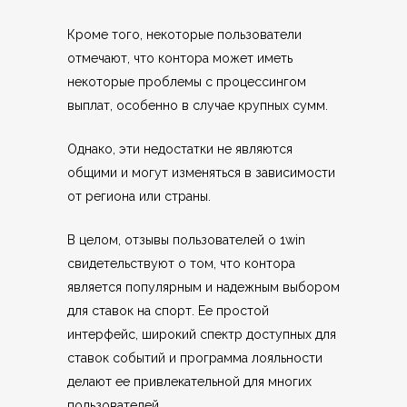
Кроме того, некоторые пользователи
отмечают, что контора может иметь
некоторые проблемы с процессингом
выплат, особенно в случае крупных сумм.
Однако, эти недостатки не являются
общими и могут изменяться в зависимости
от региона или страны.
В целом, отзывы пользователей о 1win
свидетельствуют о том, что контора
является популярным и надежным выбором
для ставок на спорт. Ее простой
интерфейс, широкий спектр доступных для
ставок событий и программа лояльности
делают ее привлекательной для многих
пользователей.