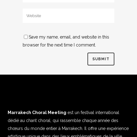
Save my name, email, and website in this
browser for the next time I comment.
Marrakech Choral Meeting
est un festival international
dédié au chant choral, qui rassemble chaque année des
chœurs du monde entier à Marrakech. Il offre une expérience
artistique unique dans des lieux emblématiques de la ville