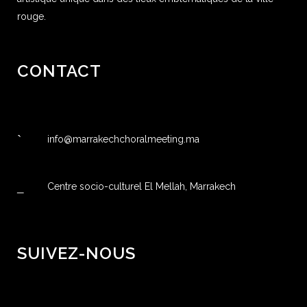
rouge.
CONTACT
info@marrakechchoralmeeting.ma
Centre socio-culturel El Mellah, Marrakech
SUIVEZ-NOUS