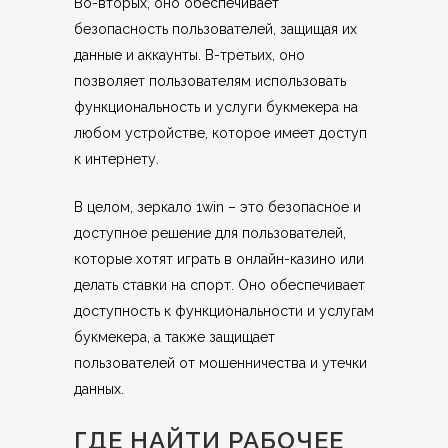
Во-вторых, оно обеспечивает
безопасность пользователей, защищая их
данные и аккаунты. В-третьих, оно
позволяет пользователям использовать
функциональность и услуги букмекера на
любом устройстве, которое имеет доступ
к интернету.
В целом, зеркало 1win – это безопасное и
доступное решение для пользователей,
которые хотят играть в онлайн-казино или
делать ставки на спорт. Оно обеспечивает
доступность к функциональности и услугам
букмекера, а также защищает
пользователей от мошенничества и утечки
данных.
ГДЕ НАЙТИ РАБОЧЕЕ