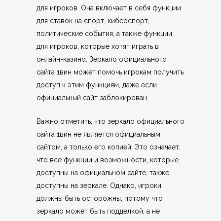
для игроков. Она включает в себя функции
для ставок на спорт, киберспорт,
политические события, а также функции
для игроков, которые хотят играть в
онлайн-казино. Зеркало официального
сайта 1вин может помочь игрокам получить
доступ к этим функциям, даже если
официальный сайт заблокирован.
Важно отметить, что зеркало официального
сайта 1вин не является официальным
сайтом, а только его копией. Это означает,
что все функции и возможности, которые
доступны на официальном сайте, также
доступны на зеркале. Однако, игроки
должны быть осторожны, потому что
зеркало может быть подделкой, а не