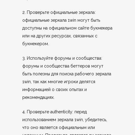
2. Проверьте официальные зеркала:
официальные зеркала 1win могут быть
доступны на официальном сайте букмекера
или на других ресурсах, связанных с
букмекером.
3. Используйте форумы и сообщества:
форумы и сообщества беттеров могут
быть полезны для поиска рабочего зеркала
1win, так как многие игроки делятся
информацией о своих опытах и
рекомендациях.
4. Проверьте authenticity: перед
использованием зеркала 1win, убедитесь,
что оно является официальным или