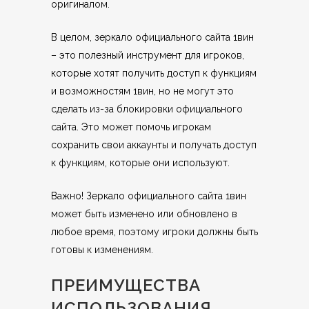
оригиналом.
В целом, зеркало официального сайта 1вин
– это полезный инструмент для игроков,
которые хотят получить доступ к функциям
и возможностям 1вин, но не могут это
сделать из-за блокировки официального
сайта. Это может помочь игрокам
сохранить свои аккаунты и получать доступ
к функциям, которые они используют.
Важно! Зеркало официального сайта 1вин
может быть изменено или обновлено в
любое время, поэтому игроки должны быть
готовы к изменениям.
ПРЕИМУЩЕСТВА
ИСПОЛЬЗОВАНИЯ