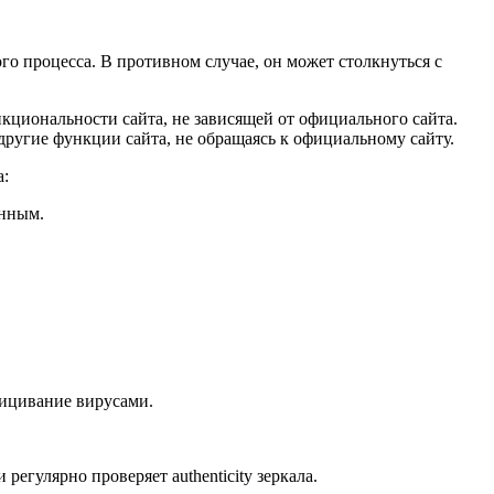
ого процесса. В противном случае, он может столкнуться с
нкциональности сайта, не зависящей от официального сайта.
 другие функции сайта, не обращаясь к официальному сайту.
а:
анным.
фицивание вирусами.
егулярно проверяет authenticity зеркала.