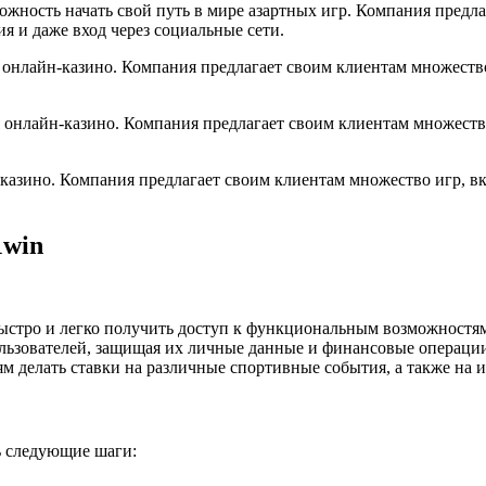
зможность начать свой путь в мире азартных игр. Компания предл
я и даже вход через социальные сети.
ля онлайн-казино. Компания предлагает своим клиентам множество
ля онлайн-казино. Компания предлагает своим клиентам множеств
н-казино. Компания предлагает своим клиентам множество игр, в
1win
быстро и легко получить доступ к функциональным возможностям
пользователей, защищая их личные данные и финансовые операци
ям делать ставки на различные спортивные события, а также на и
ь следующие шаги: