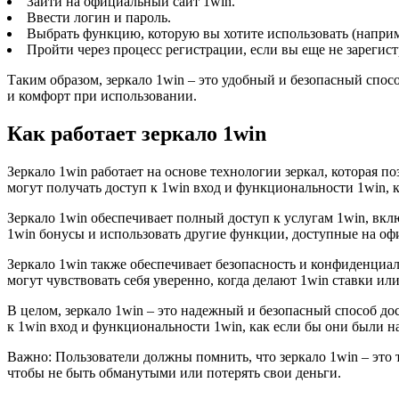
Зайти на официальный сайт 1win.
Ввести логин и пароль.
Выбрать функцию, которую вы хотите использовать (наприм
Пройти через процесс регистрации, если вы еще не зарегис
Таким образом, зеркало 1win – это удобный и безопасный спо
и комфорт при использовании.
Как работает зеркало 1win
Зеркало 1win работает на основе технологии зеркал, которая по
могут получать доступ к 1win вход и функциональности 1win, 
Зеркало 1win обеспечивает полный доступ к услугам 1win, включ
1win бонусы и использовать другие функции, доступные на оф
Зеркало 1win также обеспечивает безопасность и конфиденциа
могут чувствовать себя уверенно, когда делают 1win ставки ил
В целом, зеркало 1win – это надежный и безопасный способ до
к 1win вход и функциональности 1win, как если бы они были на
Важно: Пользователи должны помнить, что зеркало 1win – это 
чтобы не быть обманутыми или потерять свои деньги.