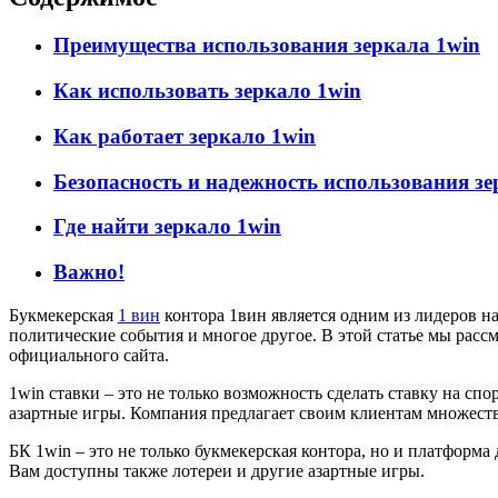
Преимущества использования зеркала 1win
Как использовать зеркало 1win
Как работает зеркало 1win
Безопасность и надежность использования зе
Где найти зеркало 1win
Важно!
Букмекерская
1 вин
контора 1вин является одним из лидеров на
политические события и многое другое. В этой статье мы рассм
официального сайта.
1win ставки – это не только возможность сделать ставку на сп
азартные игры. Компания предлагает своим клиентам множеств
БК 1win – это не только букмекерская контора, но и платформа
Вам доступны также лотереи и другие азартные игры.