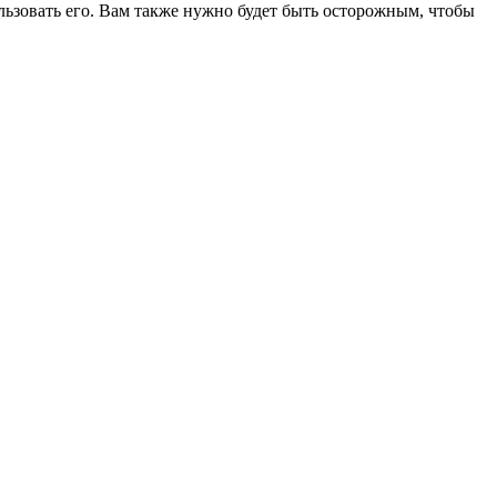
льзовать его. Вам также нужно будет быть осторожным, чтобы