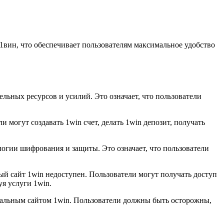
1вин, что обеспечивает пользователям максимальное удобство
ельных ресурсов и усилий. Это означает, что пользователи
 могут создавать 1win счет, делать 1win депозит, получать
логии шифрования и защиты. Это означает, что пользователи
ый сайт 1win недоступен. Пользователи могут получать доступ
уя услуги 1win.
циальным сайтом 1win. Пользователи должны быть осторожны,