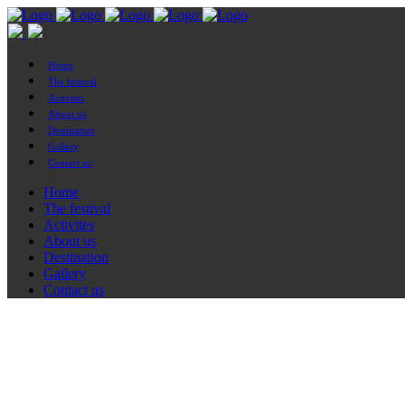
Home
The festival
Activites
About us
Destination
Gallery
Contact us
Home
The festival
Activites
About us
Destination
Gallery
Contact us