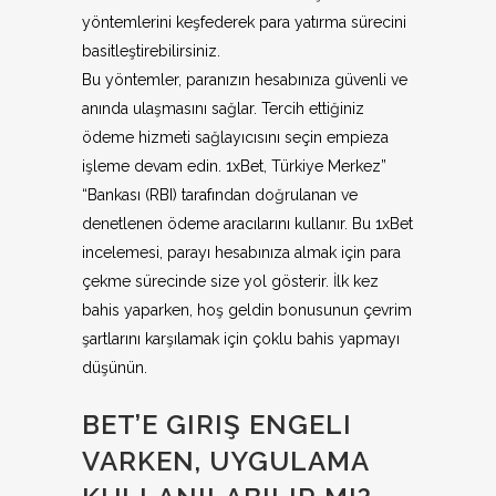
yöntemlerini keşfederek para yatırma sürecini
basitleştirebilirsiniz.
Bu yöntemler, paranızın hesabınıza güvenli ve
anında ulaşmasını sağlar. Tercih ettiğiniz
ödeme hizmeti sağlayıcısını seçin empieza
işleme devam edin. 1xBet, Türkiye Merkez”
“Bankası (RBI) tarafından doğrulanan ve
denetlenen ödeme aracılarını kullanır. Bu 1xBet
incelemesi, parayı hesabınıza almak için para
çekme sürecinde size yol gösterir. İlk kez
bahis yaparken, hoş geldin bonusunun çevrim
şartlarını karşılamak için çoklu bahis yapmayı
düşünün.
BET’E GIRIŞ ENGELI
VARKEN, UYGULAMA