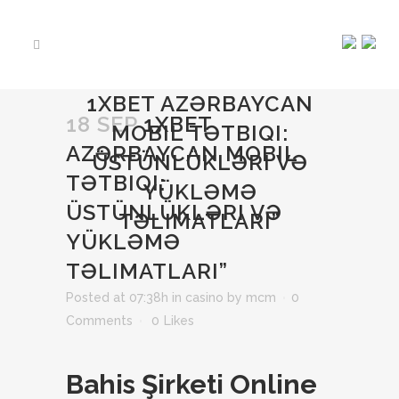
1XBET AZƏRBAYCAN
18 SEP
1XBET
MOBIL TƏTBIQI:
AZƏRBAYCAN MOBIL
ÜSTÜNLÜKLƏRI VƏ
TƏTBIQI:
YÜKLƏMƏ
ÜSTÜNLÜKLƏRI VƏ
TƏLIMATLARI”
YÜKLƏMƏ
TƏLIMATLARI”
Posted at 07:38h
in
casino
by
mcm
0
Comments
0
Likes
Bahis Şirketi Online