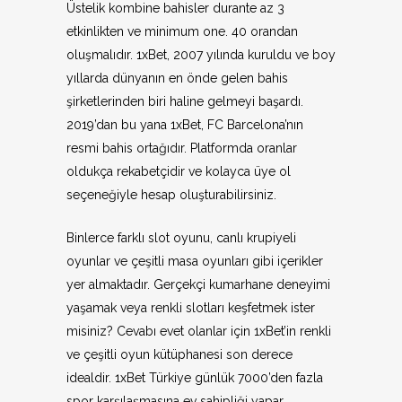
Üstelik kombine bahisler durante az 3
etkinlikten ve minimum one. 40 orandan
oluşmalıdır. 1xBet, 2007 yılında kuruldu ve boy
yıllarda dünyanın en önde gelen bahis
şirketlerinden biri haline gelmeyi başardı.
2019’dan bu yana 1xBet, FC Barcelona’nın
resmi bahis ortağıdır. Platformda oranlar
oldukça rekabetçidir ve kolayca üye ol
seçeneğiyle hesap oluşturabilirsiniz.
Binlerce farklı slot oyunu, canlı krupiyeli
oyunlar ve çeşitli masa oyunları gibi içerikler
yer almaktadır. Gerçekçi kumarhane deneyimi
yaşamak veya renkli slotları keşfetmek ister
misiniz? Cevabı evet olanlar için 1xBet’in renkli
ve çeşitli oyun kütüphanesi son derece
idealdir. 1xBet Türkiye günlük 7000’den fazla
spor karşılaşmasına ev sahipliği yapar.