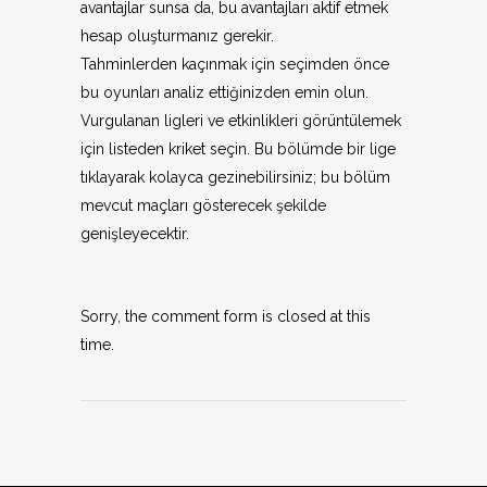
avantajlar sunsa da, bu avantajları aktif etmek
hesap oluşturmanız gerekir.
Tahminlerden kaçınmak için seçimden önce
bu oyunları analiz ettiğinizden emin olun.
Vurgulanan ligleri ve etkinlikleri görüntülemek
için listeden kriket seçin. Bu bölümde bir lige
tıklayarak kolayca gezinebilirsiniz; bu bölüm
mevcut maçları gösterecek şekilde
genişleyecektir.
Sorry, the comment form is closed at this
time.