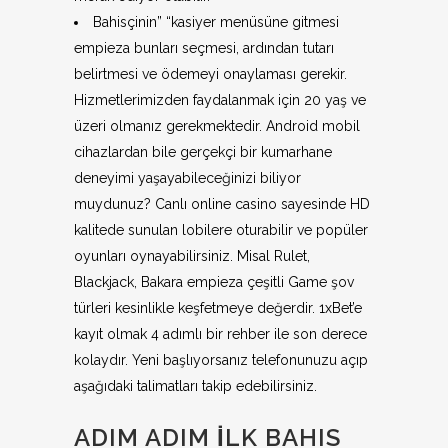
Bahisçinin” “kasiyer menüsüne gitmesi
empieza bunları seçmesi, ardından tutarı
belirtmesi ve ödemeyi onaylaması gerekir.
Hizmetlerimizden faydalanmak için 20 yaş ve
üzeri olmanız gerekmektedir. Android mobil
cihazlardan bile gerçekçi bir kumarhane
deneyimi yaşayabileceğinizi biliyor
muydunuz? Canlı online casino sayesinde HD
kalitede sunulan lobilere oturabilir ve popüler
oyunları oynayabilirsiniz. Misal Rulet,
Blackjack, Bakara empieza çeşitli Game şov
türleri kesinlikle keşfetmeye değerdir. 1xBet’e
kayıt olmak 4 adımlı bir rehber ile son derece
kolaydır. Yeni başlıyorsanız telefonunuzu açıp
aşağıdaki talimatları takip edebilirsiniz.
ADIM ADIM İLK BAHIS