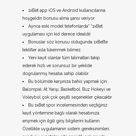
1xBet app iOS ve Android kullanıcılarına
hoşgeldin bonusu alma şansı veriyor.
Ayrıca eski model telefonlarda” “1xBet
uygulaması için kid derece idealdir.
Bonuslar söz konusu olduğunda 1xBet’te
teklifler asla tükenmek bilmez.
Yeni kayıt olanlar tüm talimatları takip
ederek hızlı ve sorunsuz bir şekilde
doğrulanmış hesaba sahip olabilir.
Bu bölümde karşınıza bahis yapmak için
Balompié, At Yarışı, Basketbol, Buz Hokeyi ve
Voleybol çok çok çeşitli seçenekler çıkacaktır.
Bu 1xBet spor incelemesinden seçtiğiniz
kayıt yöntemine bağlı olarak hesabınıza
erişmek için ilgili giriş bilgilerini kullanın.
Özellikle uygulamanın sistem gereksinimleri,