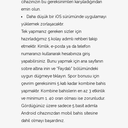
cihazınızın bu gereksinimleri karşıladığından
emin olun.
Daha düşük bir iOS sürümünde uygulamayı
yüklemek zorlaşacaktır.
Tek yapmanız gereken sizler için
hazırladığımız 5 kolay adımlı rehberi takip
etmektir. Kimlik, e-posta ya da telefon
numaranızı kullanarak hesabınıza giriş
yapabilirsiniz. Bunu yapmak için ana sayfanın
sobre altına inin ve “Faydalı” bölümündeki
uygun düğmeye tıklayın. Spor bonusu için
çevrim gereksinimi 5 katı kadar kombine bahis
yapmaktır. Kombine bahislerin en az 3 etkinlik
ve minimum 1. 40 oran olması ise zorunludur.
Gördüğünüz üzere sadece 5 basit adımla
Android cihazınızdan mobil bahis sitesine
dahil olmayı başardınız.