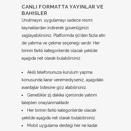
CANLI FORMATTA YAYINLAR VE
BAHISLER
Unutmayın, uygulamayı sadece resmi
kaynaklardan indirerek güvenliğinizi
sağlayabilirsiniz. Platformda 50’den fazla afin
de yatırma ve çekme seçeneği vardır. Her
birinin farklı kategorilerde olacak şekilde
aşağıda net olarak bulabilirsiniz.
Akıllı telefonunuza kurulum yapma
konusunda karar veremediyseniz, aşağıdaki
avantajlar listesine göz atabilirsiniz.
Genellikle 15 dakika içerisinde yatırım
talepleri onaylanmaktadır.
Her birinin farklı kategorilerde olacak
şekilde aşağıda net olarak bulabilirsiniz.
Mobil uygulama desteği her ne kadar