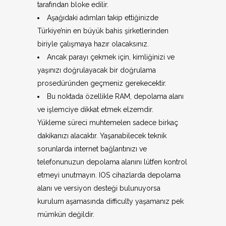
tarafından bloke edilir.
Aşağıdaki adımları takip ettiğinizde
Türkiye’nin en büyük bahis şirketlerinden
biriyle çalışmaya hazır olacaksınız.
Ancak parayı çekmek için, kimliğinizi ve
yaşınızı doğrulayacak bir doğrulama
prosedüründen geçmeniz gerekecektir.
Bu noktada özellikle RAM, depolama alanı
ve işlemciye dikkat etmek elzemdir.
Yükleme süreci muhtemelen sadece birkaç
dakikanızı alacaktır. Yaşanabilecek teknik
sorunlarda internet bağlantınızı ve
telefonunuzun depolama alanını lütfen kontrol
etmeyi unutmayın. IOS cihazlarda depolama
alanı ve versiyon desteği bulunuyorsa
kurulum aşamasında difficulty yaşamanız pek
mümkün değildir.