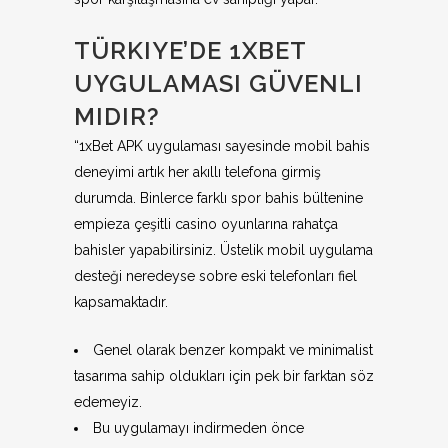
TÜRKIYE’DE 1XBET
UYGULAMASI GÜVENLI
MIDIR?
“1xBet APK uygulaması sayesinde mobil bahis
deneyimi artık her akıllı telefona girmiş
durumda. Binlerce farklı spor bahis bültenine
empieza çeşitli casino oyunlarına rahatça
bahisler yapabilirsiniz. Üstelik mobil uygulama
desteği neredeyse sobre eski telefonları fiel
kapsamaktadır.
Genel olarak benzer kompakt ve minimalist
tasarıma sahip oldukları için pek bir farktan söz
edemeyiz.
Bu uygulamayı indirmeden önce