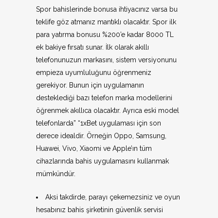
Spor bahislerinde bonusa ihtiyacınız varsa bu
teklife göz atmanız mantıklı olacaktır. Spor ilk
para yatırma bonusu %200’e kadar 8000 TL
ek bakiye fırsatı sunar. İlk olarak akıllı
telefonunuzun markasını, sistem versiyonunu
empieza uyumluluğunu öğrenmeniz
gerekiyor. Bunun için uygulamanın
desteklediği bazı telefon marka modellerini
öğrenmek akıllıca olacaktır. Ayrıca eski model
telefonlarda” “1xBet uygulaması için son
derece idealdir. Örneğin Oppo, Samsung,
Huawei, Vivo, Xiaomi ve Apple’ın tüm
cihazlarında bahis uygulamasını kullanmak
mümkündür.
Aksi takdirde, parayı çekemezsiniz ve oyun
hesabınız bahis şirketinin güvenlik servisi