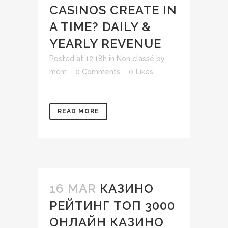
CASINOS CREATE IN
A TIME? DAILY &
YEARLY REVENUE
Posted at 12:18h
in
Non classé
by
mcm
0 Comments
0
Likes
READ MORE
16 MAR
КАЗИНО
РЕЙТИНГ ТОП 3000
ОНЛАЙН КАЗИНО