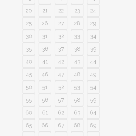
20
21
22
23
24
25
26
27
28
29
30
31
32
33
34
35
36
37
38
39
40
41
42
43
44
45
46
47
48
49
50
51
52
53
54
55
56
57
58
59
60
61
62
63
64
65
66
67
68
69