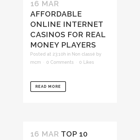
16 MAR
AFFORDABLE
ONLINE INTERNET
CASINOS FOR REAL
MONEY PLAYERS
Posted at 23:10h
in
Non classé
by
mcm
0 Comments
0
Likes
READ MORE
16 MAR
TOP 10