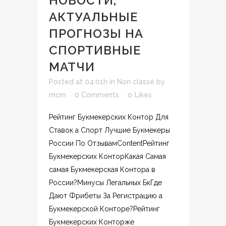
НОВОСТИ,
АКТУАЛЬНЫЕ
ПРОГНОЗЫ НА
СПОРТИВНЫЕ
МАТЧИ
Posted at 04:01h
in
Non classé
by
mcm
0 Comments
0
Likes
Рейтинг Букмекерских Контор Для
Ставок а Спорт Лучшие Букмекеры
России По ОтзывамContentРейтинг
Букмекерских КонторКакая Самая
самая Букмекерская Контора в
России?Минусы Легальных БкГде
Дают Фрибеты За Регистрацию а
Букмекерской Конторе?Рейтинг
Букмекерских Конторже