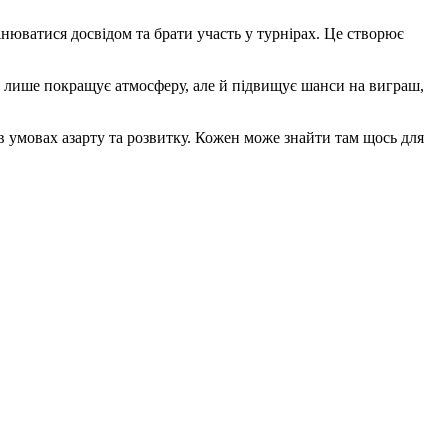
інюватися досвідом та брати участь у турнірах. Це створює
 не лише покращує атмосферу, але й підвищує шанси на виграш,
 в умовах азарту та розвитку. Кожен може знайти там щось для