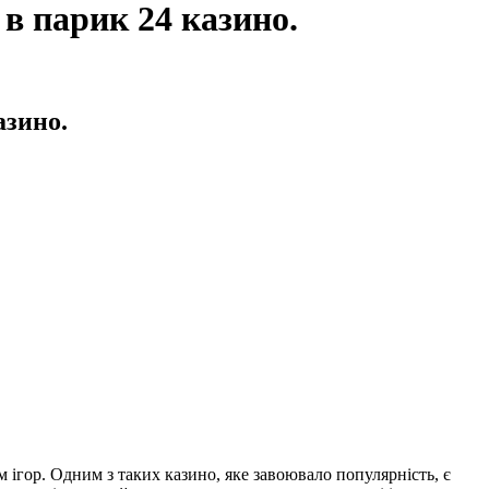
в парик 24 казино.
азино.
ігор. Одним з таких казино, яке завоювало популярність, є