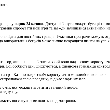
итань.
гравців у
парик 24 казино
. Доступні бонуси можуть бути різними:
 гравців спробувати нові ігри та завжди залишатися активними н
о вигідна для постійних гравців. Учасники програми можуть отр
до використання бонусів може значно покращити шанси на успіх і
 ігор, але й на рівні безпеки, який воно надає своїм користувач
и. Всі особисті дані шифруються, а фінансові транзакції контро
льна гра. Казино надає своїм користувачам можливість встановлюв
 контролюючи свою поведінку під час азартних ігор.
 суму, яку можна витратити за певний період.
а одну гру.
уваєте, що ситуація виходить з-під контролю.