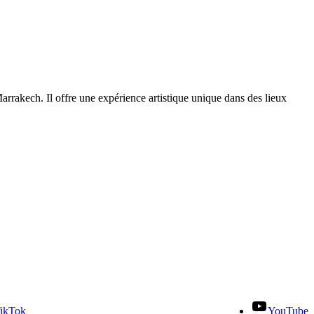
rrakech. Il offre une expérience artistique unique dans des lieux
ikTok
YouTube