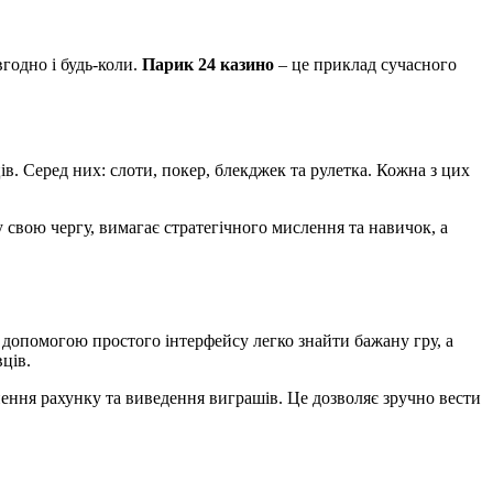
годно і будь-коли.
Парик 24 казино
– це приклад сучасного
в. Серед них: слоти, покер, блекджек та рулетка. Кожна з цих
свою чергу, вимагає стратегічного мислення та навичок, а
а допомогою простого інтерфейсу легко знайти бажану гру, а
ців.
ення рахунку та виведення виграшів. Це дозволяє зручно вести