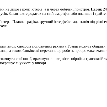
и не лише з комп’ютерів, а й через мобільні пристрої.
Парик 24
нусів. Завантажте додаток на свій смартфон або планшет і грайте 
п’ютера. Плавна графіка, зручний інтерфейс і адаптація під різні
агами.
кий вибір способів поповнення рахунку. Гравці можуть обирати р
манці, а також банківські перекази, що робить процес максимальн
зглянути свої опції, враховуючи швидкість обробки транзакцій та
покращує гнучкість у виборі.