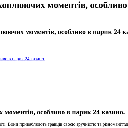
ахоплюючих моментів, особливо 
люючих моментів, особливо в парик 24 к
иво в парик 24 казино.
 моментів, особливо в парик 24 казино.
і. Вони приваблюють гравців своєю зручністю та різноманіттям 