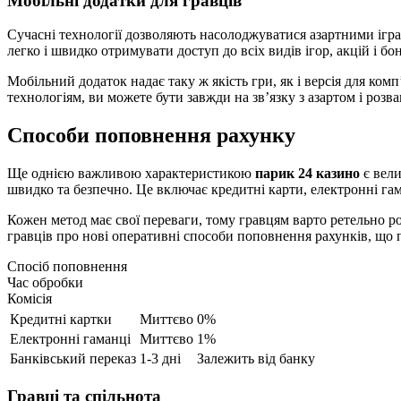
Мобільні додатки для гравців
Сучасні технології дозволяють насолоджуватися азартними іграм
легко і швидко отримувати доступ до всіх видів ігор, акцій і бо
Мобільний додаток надає таку ж якість гри, як і версія для ком
технологіям, ви можете бути завжди на зв’язку з азартом і розв
Способи поповнення рахунку
Ще однією важливою характеристикою
парик 24 казино
є вели
швидко та безпечно. Це включає кредитні карти, електронні га
Кожен метод має свої переваги, тому гравцям варто ретельно ро
гравців про нові оперативні способи поповнення рахунків, що 
Спосіб поповнення
Час обробки
Комісія
Кредитні картки
Миттєво
0%
Електронні гаманці
Миттєво
1%
Банківський переказ
1-3 дні
Залежить від банку
Гравці та спільнота