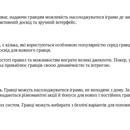
ваг, надаючи гравцям можливість насолоджуватися іграми де зав
активний досвід та зручний інтерфейс.
є кілька, які користуються особливою популярністю серед гравці
досвід для кожного гравця.
стоті правил та можливостям виграти великі джекпоти. Покер, у 
ка приваблює гравців своєю динамічністю та інтригою.
ь. Гравці можуть насолоджуватися іграми, не виходячи з дому. З
адаються різноманітні акції й бонуси для нових і постійних грав
 систем. Гравці можуть вибирати з безлічі варіантів для поповн