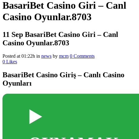
BasariBet Casino Giri – Canl
Casino Oyunlar.8703
11 Sep
BasariBet Casino Giri – Canl
Casino Oyunlar.8703
Posted at 01:22h
in
news
by
mcm
0 Comments
0
Likes
BasariBet Casino Giriş – Canlı Casino
Oyunları
▶️