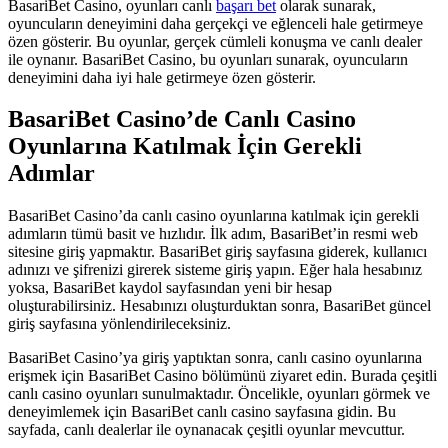
BasariBet Casino, oyunları canlı
başarı bet
olarak sunarak,
oyuncuların deneyimini daha gerçekçi ve eğlenceli hale getirmeye
özen gösterir. Bu oyunlar, gerçek cümleli konuşma ve canlı dealer
ile oynanır. BasariBet Casino, bu oyunları sunarak, oyuncuların
deneyimini daha iyi hale getirmeye özen gösterir.
BasariBet Casino’de Canlı Casino
Oyunlarına Katılmak İçin Gerekli
Adımlar
BasariBet Casino’da canlı casino oyunlarına katılmak için gerekli
adımların tümü basit ve hızlıdır. İlk adım, BasariBet’in resmi web
sitesine giriş yapmaktır. BasariBet giriş sayfasına giderek, kullanıcı
adınızı ve şifrenizi girerek sisteme giriş yapın. Eğer hala hesabınız
yoksa, BasariBet kaydol sayfasından yeni bir hesap
oluşturabilirsiniz. Hesabınızı oluşturduktan sonra, BasariBet güncel
giriş sayfasına yönlendirileceksiniz.
BasariBet Casino’ya giriş yaptıktan sonra, canlı casino oyunlarına
erişmek için BasariBet Casino bölümünü ziyaret edin. Burada çeşitli
canlı casino oyunları sunulmaktadır. Öncelikle, oyunları görmek ve
deneyimlemek için BasariBet canlı casino sayfasına gidin. Bu
sayfada, canlı dealerlar ile oynanacak çeşitli oyunlar mevcuttur.