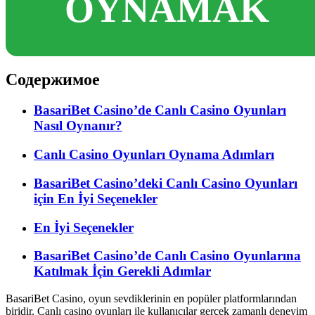
OYNAMAK
Содержимое
BasariBet Casino’de Canlı Casino Oyunları
Nasıl Oynanır?
Canlı Casino Oyunları Oynama Adımları
BasariBet Casino’deki Canlı Casino Oyunları
için En İyi Seçenekler
En İyi Seçenekler
BasariBet Casino’de Canlı Casino Oyunlarına
Katılmak İçin Gerekli Adımlar
BasariBet Casino, oyun sevdiklerinin en popüler platformlarından
biridir. Canlı casino oyunları ile kullanıcılar gerçek zamanlı deneyim