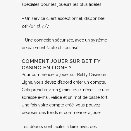
spéciales pour les joueurs les plus fidèles
– Un service client exceptionnel, disponible
24h/24 et 7j/7
– Une connexion sécurisée, avec un système
de paiement fiable et sécurisé
COMMENT JOUER SUR BETIFY
CASINO EN LIGNE ?
Pour commencer à jouer sur Betify Casino en
Ligne, vous devez d’abord créer un compte.
Cela prend environ 5 minutes et nécessite une
adresse e-mail valide et un mot de passe fort.
Une fois votre compte créé, vous pouvez
déposer des fonds et commencer à jouer.
Les dépôts sont faciles à faire, avec des