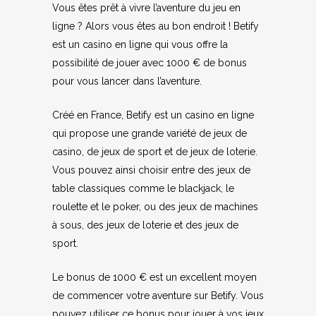
Vous êtes prêt à vivre l’aventure du jeu en
ligne ? Alors vous êtes au bon endroit ! Betify
est un casino en ligne qui vous offre la
possibilité de jouer avec 1000 € de bonus
pour vous lancer dans l’aventure.
Créé en France, Betify est un casino en ligne
qui propose une grande variété de jeux de
casino, de jeux de sport et de jeux de loterie.
Vous pouvez ainsi choisir entre des jeux de
table classiques comme le blackjack, le
roulette et le poker, ou des jeux de machines
à sous, des jeux de loterie et des jeux de
sport.
Le bonus de 1000 € est un excellent moyen
de commencer votre aventure sur Betify. Vous
pouvez utiliser ce bonus pour jouer à vos jeux