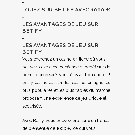
JOUEZ SUR BETIFY AVEC 1000 €
LES AVANTAGES DE JEU SUR
BETIFY
LES AVANTAGES DE JEU SUR
BETIFY :
Vous cherchez un casino en ligne où vous
pouvez jouer avec confiance et bénéficier de
bonus généreux ? Vous êtes au bon endroit !
betify
Casino est l’un des casinos en ligne les
plus populaires et les plus fiables du marché,
proposant une expérience de jeu unique et
sécurisée.
Avec Betify, vous pouvez profiter d’un bonus
de bienvenue de 1000 €, ce qui vous