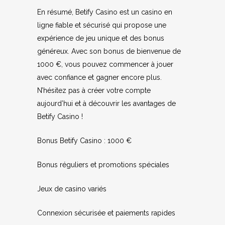
En résumé, Betify Casino est un casino en
ligne fiable et sécurisé qui propose une
expérience de jeu unique et des bonus
généreux. Avec son bonus de bienvenue de
1000 €, vous pouvez commencer à jouer
avec confiance et gagner encore plus.
N’hésitez pas à créer votre compte
aujourd’hui et à découvrir les avantages de
Betify Casino !
Bonus Betify Casino : 1000 €
Bonus réguliers et promotions spéciales
Jeux de casino variés
Connexion sécurisée et paiements rapides