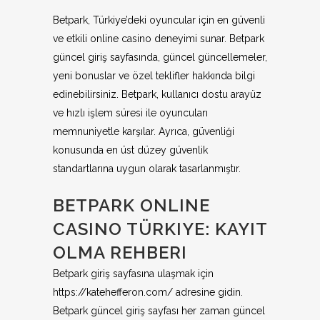
Betpark, Türkiye’deki oyuncular için en güvenli
ve etkili online casino deneyimi sunar. Betpark
güncel giriş sayfasında, güncel güncellemeler,
yeni bonuslar ve özel teklifler hakkında bilgi
edinebilirsiniz. Betpark, kullanıcı dostu arayüz
ve hızlı işlem süresi ile oyuncuları
memnuniyetle karşılar. Ayrıca, güvenliği
konusunda en üst düzey güvenlik
standartlarına uygun olarak tasarlanmıştır.
BETPARK ONLINE
CASINO TÜRKIYE: KAYIT
OLMA REHBERI
Betpark giriş sayfasına ulaşmak için
https://katehefferon.com/ adresine gidin.
Betpark güncel giriş sayfası her zaman güncel