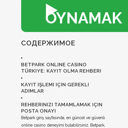
▶️
OYNAMAK
СОДЕРЖИМОЕ
BETPARK ONLINE CASINO
TÜRKIYE: KAYIT OLMA REHBERI
KAYIT IŞLEMI IÇIN GEREKLI
ADIMLAR
REHBERINIZI TAMAMLAMAK IÇIN
POSTA ONAYI
Betpark giriş sayfasında, en güncel ve güvenli
online casino deneyimi bulabilirsiniz. Betpark,