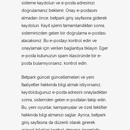
sisteme kaydolun ve e-posta adresinizi
doğrulamanız beklenir. Onay e-postasını
almadan önce, betpark giriş sayfasına giderek
kaydolun. Kayıt işlemi tamamlandıktan sonra,
sisteminizden gelen bir doğrulama e-postası
alacaksınız. Bu e-postayı kontrol edin ve
onaylamak için verilen bağlantıya tıklayın. Eğer
e-posta kutunuzun spam klasöründe bir e-
posta bulamıyorsanız, kontrol edin.
Betpark güncel güncellemeleri ve yeni
faaliyetler hakkında bilgi almak istiyorsanız,
kaydolduğunuz e-posta adresini onayladıktan
sonra, sistemden gelen e-postaları takip edin.
Bu, yeni oyunlar, kampanyalar ve özel teklifler
hakkında bilgi almanızı sağlar. Ayrıca, betpark
giriş sayfasına da düzenli olarak girerek