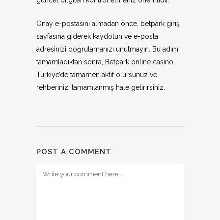
güncel bilgileri kontrol etmeniz önemlidir.
Onay e-postasını almadan önce, betpark giriş
sayfasına giderek kaydolun ve e-posta
adresinizi doğrulamanızı unutmayın. Bu adımı
tamamladıktan sonra, Betpark online casino
Türkiye’de tamamen aktif olursunuz ve
rehberinizi tamamlanmış hale getirirsiniz.
POST A COMMENT