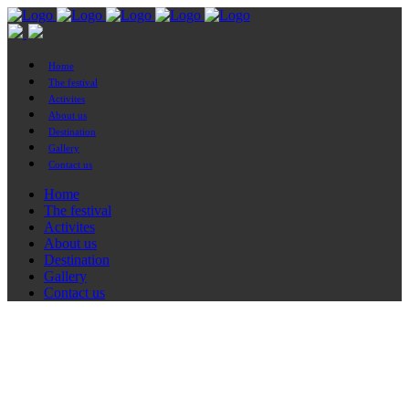
Home
The festival
Activites
About us
Destination
Gallery
Contact us
Home
The festival
Activites
About us
Destination
Gallery
Contact us