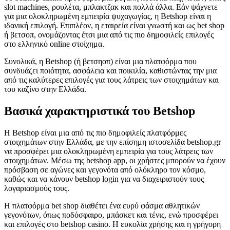
slot machines, ρουλέτα, μπλακτζακ και πολλά άλλα. Εάν ψάχνετε
για μια ολοκληρωμένη εμπειρία ψυχαγωγίας, η Betshop είναι η
ιδανική επιλογή. Επιπλέον, η εταιρεία είναι γνωστή και ως bet shop
ή βετσοπ, ονομάζοντας έτσι μια από τις πιο δημοφιλείς επιλογές
στο ελληνικό online στοίχημα.
Συνολικά, η Betshop (ή βετσηοπ) είναι μια πλατφόρμα που
συνδυάζει ποιότητα, ασφάλεια και ποικιλία, καθιστώντας την μια
από τις καλύτερες επιλογές για τους λάτρεις των στοιχημάτων και
του καζίνο στην Ελλάδα.
Βασικά χαρακτηριστικά του Betshop
Η Betshop είναι μια από τις πιο δημοφιλείς πλατφόρμες
στοιχημάτων στην Ελλάδα, με την επίσημη ιστοσελίδα betshop.gr
να προσφέρει μια ολοκληρωμένη εμπειρία για τους λάτρεις των
στοιχημάτων. Μέσω της betshop app, οι χρήστες μπορούν να έχουν
πρόσβαση σε αγώνες και γεγονότα από ολόκληρο τον κόσμο,
καθώς και να κάνουν betshop login για να διαχειριστούν τους
λογαριασμούς τους.
Η πλατφόρμα bet shop διαθέτει ένα ευρύ φάσμα αθλητικών
γεγονότων, όπως ποδόσφαιρο, μπάσκετ και τένις, ενώ προσφέρει
και επιλογές στο betshop casino. Η ευκολία χρήσης και η γρήγορη