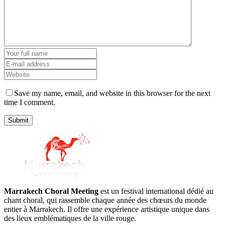
Save my name, email, and website in this browser for the next
time I comment.
Marrakech Choral Meeting
est un festival international dédié au
chant choral, qui rassemble chaque année des chœurs du monde
entier à Marrakech. Il offre une expérience artistique unique dans
des lieux emblématiques de la ville rouge.