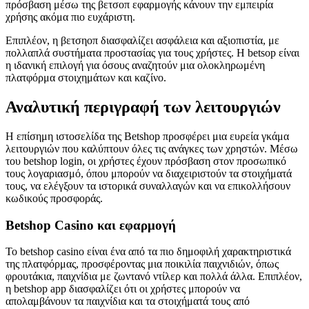
πρόσβαση μέσω της βετσοπ εφαρμογής κάνουν την εμπειρία
χρήσης ακόμα πιο ευχάριστη.
Επιπλέον, η βετσηοπ διασφαλίζει ασφάλεια και αξιοπιστία, με
πολλαπλά συστήματα προστασίας για τους χρήστες. Η betsop είναι
η ιδανική επιλογή για όσους αναζητούν μια ολοκληρωμένη
πλατφόρμα στοιχημάτων και καζίνο.
Αναλυτική περιγραφή των λειτουργιών
Η επίσημη ιστοσελίδα της Betshop προσφέρει μια ευρεία γκάμα
λειτουργιών που καλύπτουν όλες τις ανάγκες των χρηστών. Μέσω
του betshop login, οι χρήστες έχουν πρόσβαση στον προσωπικό
τους λογαριασμό, όπου μπορούν να διαχειριστούν τα στοιχήματά
τους, να ελέγξουν τα ιστορικά συναλλαγών και να επικολλήσουν
κωδικούς προσφοράς.
Betshop Casino και εφαρμογή
Το betshop casino είναι ένα από τα πιο δημοφιλή χαρακτηριστικά
της πλατφόρμας, προσφέροντας μια ποικιλία παιχνιδιών, όπως
φρουτάκια, παιχνίδια με ζωντανό ντίλερ και πολλά άλλα. Επιπλέον,
η betshop app διασφαλίζει ότι οι χρήστες μπορούν να
απολαμβάνουν τα παιχνίδια και τα στοιχήματά τους από