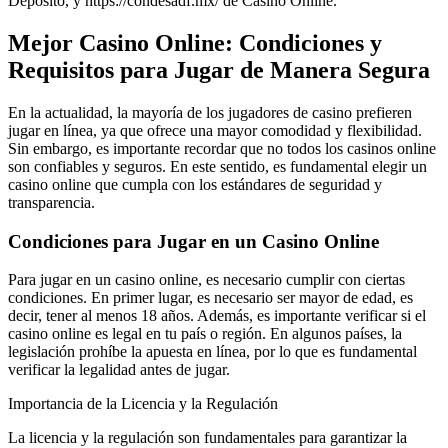
Depósito, y https://condesadf.mx/ de Casino Online.
Mejor Casino Online: Condiciones y
Requisitos para Jugar de Manera Segura
En la actualidad, la mayoría de los jugadores de casino prefieren
jugar en línea, ya que ofrece una mayor comodidad y flexibilidad.
Sin embargo, es importante recordar que no todos los casinos online
son confiables y seguros. En este sentido, es fundamental elegir un
casino online que cumpla con los estándares de seguridad y
transparencia.
Condiciones para Jugar en un Casino Online
Para jugar en un casino online, es necesario cumplir con ciertas
condiciones. En primer lugar, es necesario ser mayor de edad, es
decir, tener al menos 18 años. Además, es importante verificar si el
casino online es legal en tu país o región. En algunos países, la
legislación prohíbe la apuesta en línea, por lo que es fundamental
verificar la legalidad antes de jugar.
Importancia de la Licencia y la Regulación
La licencia y la regulación son fundamentales para garantizar la