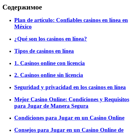
Содержимое
Plan de artículo: Confiables casinos en línea en
México
¿Qué son los casinos en línea?
Tipos de casinos en línea
1. Casinos online con licencia
2. Casinos online sin licencia
Seguridad y privacidad en los casinos en línea
Mejor Casino Online: Condiciones y Requisitos
para Jugar de Manera Segura
Condiciones para Jugar en un Casino Online
Consejos para Jugar en un Casino Online de