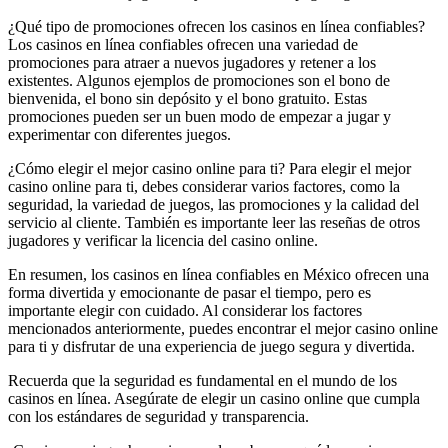
¿Qué tipo de promociones ofrecen los casinos en línea confiables?
Los casinos en línea confiables ofrecen una variedad de
promociones para atraer a nuevos jugadores y retener a los
existentes. Algunos ejemplos de promociones son el bono de
bienvenida, el bono sin depósito y el bono gratuito. Estas
promociones pueden ser un buen modo de empezar a jugar y
experimentar con diferentes juegos.
¿Cómo elegir el mejor casino online para ti? Para elegir el mejor
casino online para ti, debes considerar varios factores, como la
seguridad, la variedad de juegos, las promociones y la calidad del
servicio al cliente. También es importante leer las reseñas de otros
jugadores y verificar la licencia del casino online.
En resumen, los casinos en línea confiables en México ofrecen una
forma divertida y emocionante de pasar el tiempo, pero es
importante elegir con cuidado. Al considerar los factores
mencionados anteriormente, puedes encontrar el mejor casino online
para ti y disfrutar de una experiencia de juego segura y divertida.
Recuerda que la seguridad es fundamental en el mundo de los
casinos en línea. Asegúrate de elegir un casino online que cumpla
con los estándares de seguridad y transparencia.