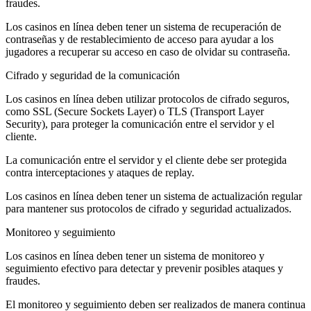
fraudes.
Los casinos en línea deben tener un sistema de recuperación de
contraseñas y de restablecimiento de acceso para ayudar a los
jugadores a recuperar su acceso en caso de olvidar su contraseña.
Cifrado y seguridad de la comunicación
Los casinos en línea deben utilizar protocolos de cifrado seguros,
como SSL (Secure Sockets Layer) o TLS (Transport Layer
Security), para proteger la comunicación entre el servidor y el
cliente.
La comunicación entre el servidor y el cliente debe ser protegida
contra interceptaciones y ataques de replay.
Los casinos en línea deben tener un sistema de actualización regular
para mantener sus protocolos de cifrado y seguridad actualizados.
Monitoreo y seguimiento
Los casinos en línea deben tener un sistema de monitoreo y
seguimiento efectivo para detectar y prevenir posibles ataques y
fraudes.
El monitoreo y seguimiento deben ser realizados de manera continua