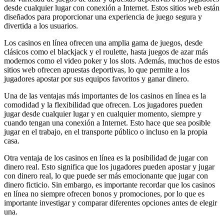
desde cualquier lugar con conexión a Internet. Estos sitios web están
diseñados para proporcionar una experiencia de juego segura y
divertida a los usuarios.
Los casinos en línea ofrecen una amplia gama de juegos, desde
clásicos como el blackjack y el roulette, hasta juegos de azar más
modernos como el video poker y los slots. Además, muchos de estos
sitios web ofrecen apuestas deportivas, lo que permite a los
jugadores apostar por sus equipos favoritos y ganar dinero.
Una de las ventajas más importantes de los casinos en línea es la
comodidad y la flexibilidad que ofrecen. Los jugadores pueden
jugar desde cualquier lugar y en cualquier momento, siempre y
cuando tengan una conexión a Internet. Esto hace que sea posible
jugar en el trabajo, en el transporte público o incluso en la propia
casa.
Otra ventaja de los casinos en línea es la posibilidad de jugar con
dinero real. Esto significa que los jugadores pueden apostar y jugar
con dinero real, lo que puede ser más emocionante que jugar con
dinero ficticio. Sin embargo, es importante recordar que los casinos
en línea no siempre ofrecen bonos y promociones, por lo que es
importante investigar y comparar diferentes opciones antes de elegir
una.