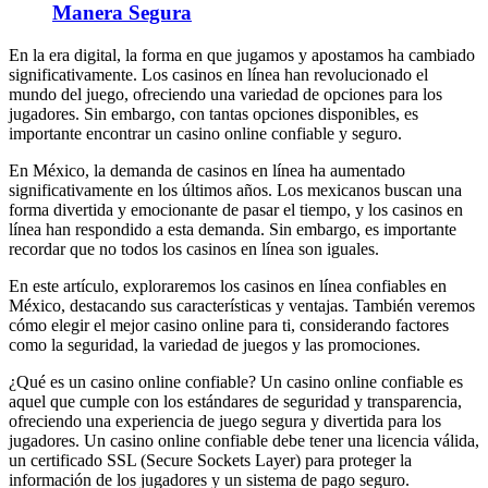
Manera Segura
En la era digital, la forma en que jugamos y apostamos ha cambiado
significativamente. Los casinos en línea han revolucionado el
mundo del juego, ofreciendo una variedad de opciones para los
jugadores. Sin embargo, con tantas opciones disponibles, es
importante encontrar un casino online confiable y seguro.
En México, la demanda de casinos en línea ha aumentado
significativamente en los últimos años. Los mexicanos buscan una
forma divertida y emocionante de pasar el tiempo, y los casinos en
línea han respondido a esta demanda. Sin embargo, es importante
recordar que no todos los casinos en línea son iguales.
En este artículo, exploraremos los casinos en línea confiables en
México, destacando sus características y ventajas. También veremos
cómo elegir el mejor casino online para ti, considerando factores
como la seguridad, la variedad de juegos y las promociones.
¿Qué es un casino online confiable? Un casino online confiable es
aquel que cumple con los estándares de seguridad y transparencia,
ofreciendo una experiencia de juego segura y divertida para los
jugadores. Un casino online confiable debe tener una licencia válida,
un certificado SSL (Secure Sockets Layer) para proteger la
información de los jugadores y un sistema de pago seguro.