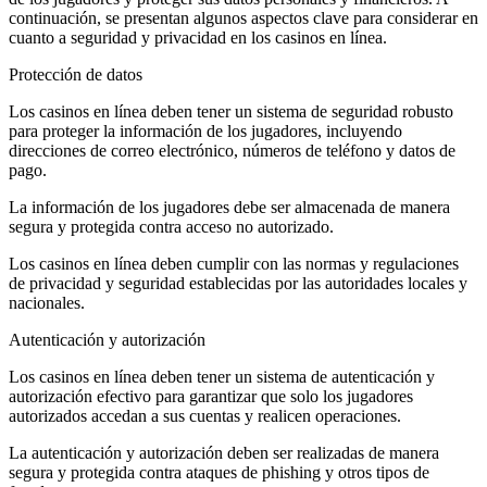
continuación, se presentan algunos aspectos clave para considerar en
cuanto a seguridad y privacidad en los casinos en línea.
Protección de datos
Los casinos en línea deben tener un sistema de seguridad robusto
para proteger la información de los jugadores, incluyendo
direcciones de correo electrónico, números de teléfono y datos de
pago.
La información de los jugadores debe ser almacenada de manera
segura y protegida contra acceso no autorizado.
Los casinos en línea deben cumplir con las normas y regulaciones
de privacidad y seguridad establecidas por las autoridades locales y
nacionales.
Autenticación y autorización
Los casinos en línea deben tener un sistema de autenticación y
autorización efectivo para garantizar que solo los jugadores
autorizados accedan a sus cuentas y realicen operaciones.
La autenticación y autorización deben ser realizadas de manera
segura y protegida contra ataques de phishing y otros tipos de