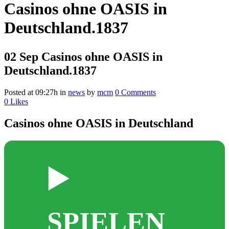
Casinos ohne OASIS in
Deutschland.1837
02 Sep
Casinos ohne OASIS in
Deutschland.1837
Posted at 09:27h
in
news
by
mcm
0 Comments
0
Likes
Casinos ohne OASIS in Deutschland
▶️
SPIELEN