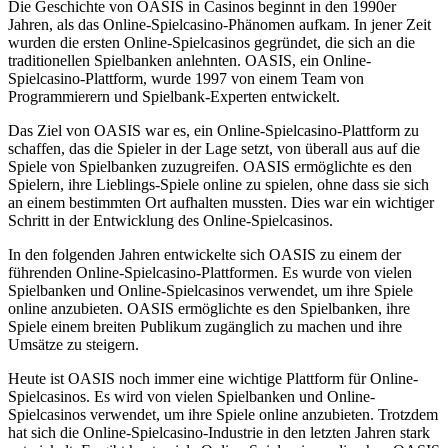
Die Geschichte von OASIS in Casinos beginnt in den 1990er
Jahren, als das Online-Spielcasino-Phänomen aufkam. In jener Zeit
wurden die ersten Online-Spielcasinos gegründet, die sich an die
traditionellen Spielbanken anlehnten. OASIS, ein Online-
Spielcasino-Plattform, wurde 1997 von einem Team von
Programmierern und Spielbank-Experten entwickelt.
Das Ziel von OASIS war es, ein Online-Spielcasino-Plattform zu
schaffen, das die Spieler in der Lage setzt, von überall aus auf die
Spiele von Spielbanken zuzugreifen. OASIS ermöglichte es den
Spielern, ihre Lieblings-Spiele online zu spielen, ohne dass sie sich
an einem bestimmten Ort aufhalten mussten. Dies war ein wichtiger
Schritt in der Entwicklung des Online-Spielcasinos.
In den folgenden Jahren entwickelte sich OASIS zu einem der
führenden Online-Spielcasino-Plattformen. Es wurde von vielen
Spielbanken und Online-Spielcasinos verwendet, um ihre Spiele
online anzubieten. OASIS ermöglichte es den Spielbanken, ihre
Spiele einem breiten Publikum zugänglich zu machen und ihre
Umsätze zu steigern.
Heute ist OASIS noch immer eine wichtige Plattform für Online-
Spielcasinos. Es wird von vielen Spielbanken und Online-
Spielcasinos verwendet, um ihre Spiele online anzubieten. Trotzdem
hat sich die Online-Spielcasino-Industrie in den letzten Jahren stark