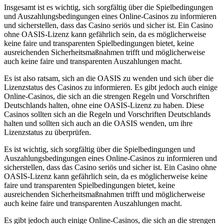
Insgesamt ist es wichtig, sich sorgfältig über die Spielbedingungen
und Auszahlungsbedingungen eines Online-Casinos zu informieren
und sicherstellen, dass das Casino seriös und sicher ist. Ein Casino
ohne OASIS-Lizenz kann gefährlich sein, da es möglicherweise
keine faire und transparenten Spielbedingungen bietet, keine
ausreichenden Sicherheitsmaßnahmen trifft und möglicherweise
auch keine faire und transparenten Auszahlungen macht.
Es ist also ratsam, sich an die OASIS zu wenden und sich über die
Lizenzstatus des Casinos zu informieren. Es gibt jedoch auch einige
Online-Casinos, die sich an die strengen Regeln und Vorschriften
Deutschlands halten, ohne eine OASIS-Lizenz zu haben. Diese
Casinos sollten sich an die Regeln und Vorschriften Deutschlands
halten und sollten sich auch an die OASIS wenden, um ihre
Lizenzstatus zu überprüfen.
Es ist wichtig, sich sorgfältig über die Spielbedingungen und
Auszahlungsbedingungen eines Online-Casinos zu informieren und
sicherstellen, dass das Casino seriös und sicher ist. Ein Casino ohne
OASIS-Lizenz kann gefährlich sein, da es möglicherweise keine
faire und transparenten Spielbedingungen bietet, keine
ausreichenden Sicherheitsmaßnahmen trifft und möglicherweise
auch keine faire und transparenten Auszahlungen macht.
Es gibt jedoch auch einige Online-Casinos, die sich an die strengen