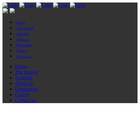
Home
The festival
Activites
About us
Destination
Gallery
Contact us
Home
The festival
Activites
About us
Destination
Gallery
Contact us