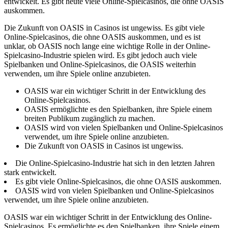
entwickelt. Es gibt heute viele Online-Spielcasinos, die ohne OASIS
auskommen.
Die Zukunft von OASIS in Casinos ist ungewiss. Es gibt viele
Online-Spielcasinos, die ohne OASIS auskommen, und es ist
unklar, ob OASIS noch lange eine wichtige Rolle in der Online-
Spielcasino-Industrie spielen wird. Es gibt jedoch auch viele
Spielbanken und Online-Spielcasinos, die OASIS weiterhin
verwenden, um ihre Spiele online anzubieten.
OASIS war ein wichtiger Schritt in der Entwicklung des
Online-Spielcasinos.
OASIS ermöglichte es den Spielbanken, ihre Spiele einem
breiten Publikum zugänglich zu machen.
OASIS wird von vielen Spielbanken und Online-Spielcasinos
verwendet, um ihre Spiele online anzubieten.
Die Zukunft von OASIS in Casinos ist ungewiss.
Die Online-Spielcasino-Industrie hat sich in den letzten Jahren
stark entwickelt.
Es gibt viele Online-Spielcasinos, die ohne OASIS auskommen.
OASIS wird von vielen Spielbanken und Online-Spielcasinos
verwendet, um ihre Spiele online anzubieten.
OASIS war ein wichtiger Schritt in der Entwicklung des Online-
Spielcasinos. Es ermöglichte es den Spielbanken, ihre Spiele einem