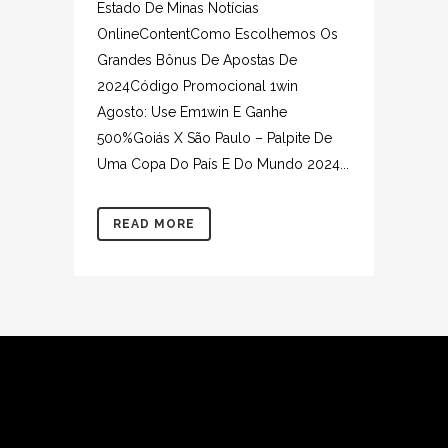
Estado De Minas Notícias
OnlineContentComo Escolhemos Os
Grandes Bônus De Apostas De
2024Código Promocional 1win
Agosto: Use Em1win E Ganhe
500%Goiás X São Paulo – Palpite De
Uma Copa Do País E Do Mundo 2024...
READ MORE