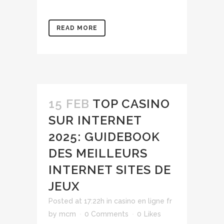
READ MORE
15 FEB
TOP CASINO
SUR INTERNET
2025: GUIDEBOOK
DES MEILLEURS
INTERNET SITES DE
JEUX
Posted at 17:22h
in
casino en ligne fr
by
mcm
0 Comments
0
Likes