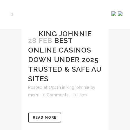
KING JOHNNIE
28 FEB
BEST
ONLINE CASINOS
DOWN UNDER 2025
TRUSTED & SAFE AU
SITES
Posted at 15:41h
in
king johnnie
by
mcm
0 Comments
0
Likes
READ MORE