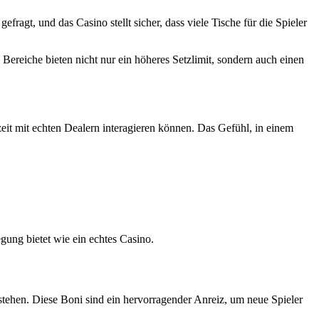
ragt, und das Casino stellt sicher, dass viele Tische für die Spieler
Bereiche bieten nicht nur ein höheres Setzlimit, sondern auch einen
tzeit mit echten Dealern interagieren können. Das Gefühl, in einem
gung bietet wie ein echtes Casino.
stehen. Diese Boni sind ein hervorragender Anreiz, um neue Spieler