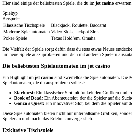
Hier sind einige der beliebtesten Spiele, die du im
jet casino
erwarten 
Spieltyp
Beispiele
Klassische Tischspiele
Blackjack, Roulette, Baccarat
Moderne Spielautomaten
Video Slots, Jackpot Slots
Poker-Spiele
Texas Hold’em, Omaha
Die Vielfalt der Spiele sorgt dafür, dass du stets etwas Neues entd
um neue Spiele auszuprobieren und dich mit anderen Spielern auszut
Die beliebtesten Spielautomaten im jet casino
Ein Highlight im
jet casino
sind zweifellos die Spielautomaten. Die M
Spielautomaten, die du ausprobieren solltest:
Starburst:
Ein klassischer Slot mit funkelnden Grafiken und t
Book of Dead:
Ein Abenteuerslot, der die Spieler auf die Such
Gonzo’s Quest:
Ein innovativer Slot, bei dem die Spieler auf 
Diese Spielautomaten bieten nicht nur unterhaltsame Grafiken, sond
Spieler an und macht das Erlebnis unvergesslich.
Exklusive Tischspiele