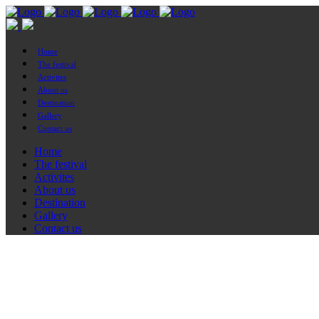
Home
The festival
Activites
About us
Destination
Gallery
Contact us
Home
The festival
Activites
About us
Destination
Gallery
Contact us