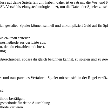
uss auf deine Spielerfahrung haben, daher ist es ratsam, die Vor- und 
 SSL-Verschlüsselungstechnologie nutzt, um die Daten der Spieler zu sc
ich gestaltet. Spieler können schnell und unkompliziert Geld auf ihr Sp
ler-Profil erstellen.
ngsmethode aus der Liste aus.
, den du einzahlen möchtest.
lung.
tgeschrieben, sodass du gleich beginnen kannst, zu spielen und zu ge
es und transparentes Verfahren. Spieler müssen sich in der Regel verif
st:
hode bestätigen.
gsmethode für deine Auszahlung.
hode variieren.