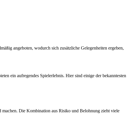
elmäßig angeboten, wodurch sich zusätzliche Gelegenheiten ergeben,
ten ein aufregendes Spielerlebnis. Hier sind einige der bekanntesten
nd machen. Die Kombination aus Risiko und Belohnung zieht viele