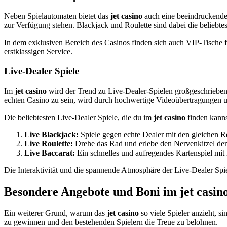
Neben Spielautomaten bietet das
jet casino
auch eine beeindruckende A
zur Verfügung stehen. Blackjack und Roulette sind dabei die beliebtes
In dem exklusiven Bereich des Casinos finden sich auch VIP-Tische fü
erstklassigen Service.
Live-Dealer Spiele
Im
jet casino
wird der Trend zu Live-Dealer-Spielen großgeschrieben. D
echten Casino zu sein, wird durch hochwertige Videoübertragungen und
Die beliebtesten Live-Dealer Spiele, die du im
jet casino
finden kanns
Live Blackjack:
Spiele gegen echte Dealer mit den gleichen R
Live Roulette:
Drehe das Rad und erlebe den Nervenkitzel der 
Live Baccarat:
Ein schnelles und aufregendes Kartenspiel mit
Die Interaktivität und die spannende Atmosphäre der Live-Dealer Spie
Besondere Angebote und Boni im jet casin
Ein weiterer Grund, warum das
jet casino
so viele Spieler anzieht, 
zu gewinnen und den bestehenden Spielern die Treue zu belohnen.