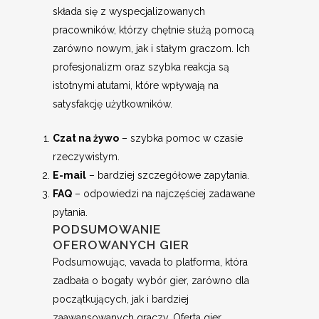
składa się z wyspecjalizowanych
pracowników, którzy chętnie służą pomocą
zarówno nowym, jak i stałym graczom. Ich
profesjonalizm oraz szybka reakcja są
istotnymi atutami, które wpływają na
satysfakcję użytkowników.
Czat na żywo
– szybka pomoc w czasie
rzeczywistym.
E-mail
– bardziej szczegółowe zapytania.
FAQ
– odpowiedzi na najczęściej zadawane
pytania.
PODSUMOWANIE
OFEROWANYCH GIER
Podsumowując, vavada to platforma, która
zadbała o bogaty wybór gier, zarówno dla
początkujących, jak i bardziej
zaawansowanych graczy. Oferta gier