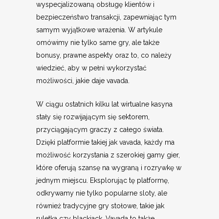
wyspecjalizowaną obsługę klientów i
bezpieczeństwo transakcji, zapewniając tym
samym wyjątkowe wrażenia. W artykule
omówimy nie tylko same gry, ale także
bonusy, prawne aspekty oraz to, co należy
wiedzieć, aby w pełni wykorzystać
możliwości, jakie daje vavada.
W ciągu ostatnich kilku lat wirtualne kasyna
stały się rozwijającym się sektorem,
przyciągającym graczy z całego świata.
Dzięki platformie takiej jak vavada, każdy ma
możliwość korzystania z szerokiej gamy gier,
które oferują szansę na wygraną i rozrywkę w
jednym miejscu. Eksplorując tę platformę,
odkrywamy nie tylko popularne sloty, ale
również tradycyjne gry stołowe, takie jak
ruletka czy blackjack. Vavada to także