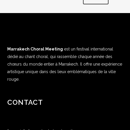
Marrakech Choral Meeting
est un festival international
dédié au chant choral, qui rassemble chaque année des
chœurs du monde entier à Marrakech. Il offre une expérience
artistique unique dans des lieux emblématiques de la ville
rouge.
CONTACT