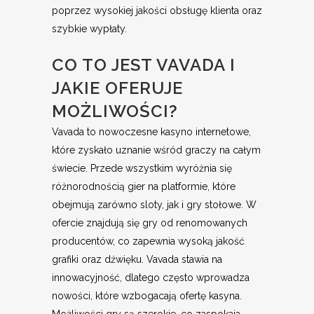
poprzez wysokiej jakości obsługę klienta oraz
szybkie wypłaty.
CO TO JEST VAVADA I
JAKIE OFERUJE
MOŻLIWOŚCI?
Vavada to nowoczesne kasyno internetowe,
które zyskało uznanie wśród graczy na całym
świecie. Przede wszystkim wyróżnia się
różnorodnością gier na platformie, które
obejmują zarówno sloty, jak i gry stołowe. W
ofercie znajdują się gry od renomowanych
producentów, co zapewnia wysoką jakość
grafiki oraz dźwięku. Vavada stawia na
innowacyjność, dlatego często wprowadza
nowości, które wzbogacają ofertę kasyna.