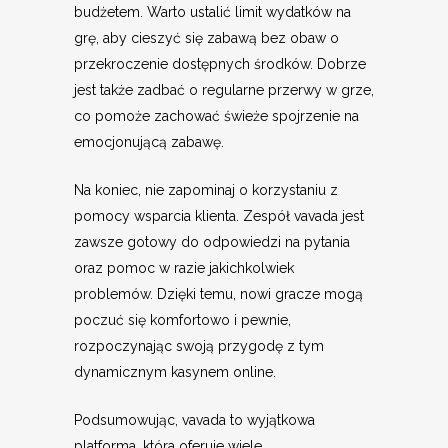
budżetem. Warto ustalić limit wydatków na
grę, aby cieszyć się zabawą bez obaw o
przekroczenie dostępnych środków. Dobrze
jest także zadbać o regularne przerwy w grze,
co pomoże zachować świeże spojrzenie na
emocjonującą zabawę.
Na koniec, nie zapominaj o korzystaniu z
pomocy wsparcia klienta. Zespół vavada jest
zawsze gotowy do odpowiedzi na pytania
oraz pomoc w razie jakichkolwiek
problemów. Dzięki temu, nowi gracze mogą
poczuć się komfortowo i pewnie,
rozpoczynając swoją przygodę z tym
dynamicznym kasynem online.
Podsumowując, vavada to wyjątkowa
platforma, która oferuje wiele