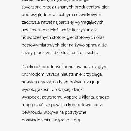
stworzona przez uznanych producentów gier
pod względem wizualnym i dźwiękowym
zadowala nawet najbardziej wymagających
użytkowników. Możliwość korzystania z
nowoczesnych slotów, gier stołowych oraz
pełnowymiarowych gier na żywo sprawia, że
każdy gracz znajdzie tutaj coś dla siebie.
Dzięki różnorodności bonusów oraz ciągłym
promocjom, vavada nieustannie przyciąga
nowych graczy, co tylko potwierdza jego
wysoką jakość. Co więcej, dzięki
wyspecjalizowanemu wsparciu klienta, gracze
mogą czuć się pewnie i komfortowo, co z
pewnością wpływa na pozytywne
doświadczenia związane z grą.