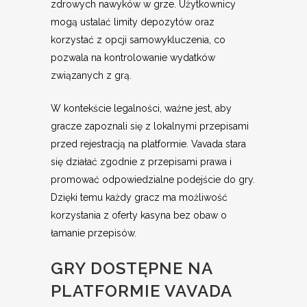
zdrowych nawyków w grze. Użytkownicy
mogą ustalać limity depozytów oraz
korzystać z opcji samowykluczenia, co
pozwala na kontrolowanie wydatków
związanych z grą.
W kontekście legalności, ważne jest, aby
gracze zapoznali się z lokalnymi przepisami
przed rejestracją na platformie. Vavada stara
się działać zgodnie z przepisami prawa i
promować odpowiedzialne podejście do gry.
Dzięki temu każdy gracz ma możliwość
korzystania z oferty kasyna bez obaw o
łamanie przepisów.
GRY DOSTĘPNE NA
PLATFORMIE VAVADA