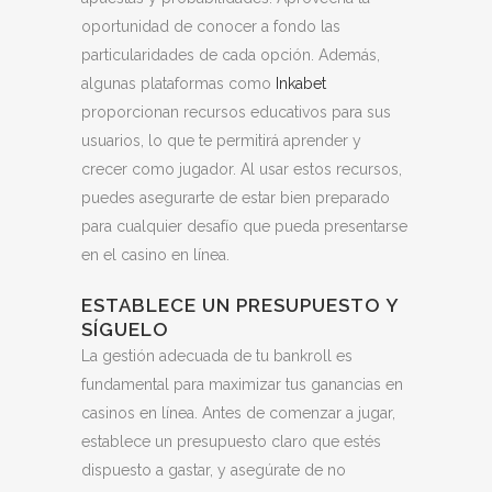
oportunidad de conocer a fondo las
particularidades de cada opción. Además,
algunas plataformas como
Inkabet
proporcionan recursos educativos para sus
usuarios, lo que te permitirá aprender y
crecer como jugador. Al usar estos recursos,
puedes asegurarte de estar bien preparado
para cualquier desafío que pueda presentarse
en el casino en línea.
ESTABLECE UN PRESUPUESTO Y
SÍGUELO
La gestión adecuada de tu bankroll es
fundamental para maximizar tus ganancias en
casinos en línea. Antes de comenzar a jugar,
establece un presupuesto claro que estés
dispuesto a gastar, y asegúrate de no