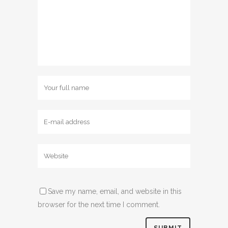
Save my name, email, and website in this
browser for the next time I comment.