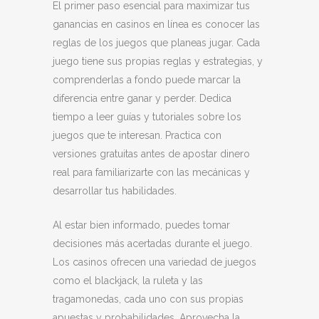
El primer paso esencial para maximizar tus
ganancias en casinos en línea es conocer las
reglas de los juegos que planeas jugar. Cada
juego tiene sus propias reglas y estrategias, y
comprenderlas a fondo puede marcar la
diferencia entre ganar y perder. Dedica
tiempo a leer guías y tutoriales sobre los
juegos que te interesan. Practica con
versiones gratuitas antes de apostar dinero
real para familiarizarte con las mecánicas y
desarrollar tus habilidades.
Al estar bien informado, puedes tomar
decisiones más acertadas durante el juego.
Los casinos ofrecen una variedad de juegos
como el blackjack, la ruleta y las
tragamonedas, cada uno con sus propias
apuestas y probabilidades. Aprovecha la