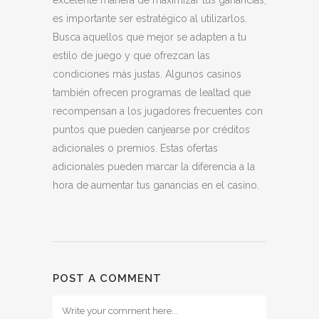
excelente manera de maximizar tus ganancias,
es importante ser estratégico al utilizarlos.
Busca aquellos que mejor se adapten a tu
estilo de juego y que ofrezcan las
condiciones más justas. Algunos casinos
también ofrecen programas de lealtad que
recompensan a los jugadores frecuentes con
puntos que pueden canjearse por créditos
adicionales o premios. Estas ofertas
adicionales pueden marcar la diferencia a la
hora de aumentar tus ganancias en el casino.
POST A COMMENT