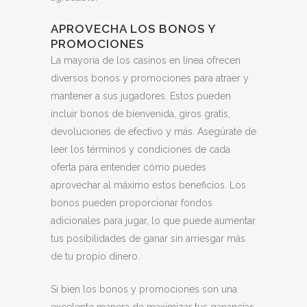
APROVECHA LOS BONOS Y
PROMOCIONES
La mayoría de los casinos en línea ofrecen
diversos bonos y promociones para atraer y
mantener a sus jugadores. Estos pueden
incluir bonos de bienvenida, giros gratis,
devoluciones de efectivo y más. Asegúrate de
leer los términos y condiciones de cada
oferta para entender cómo puedes
aprovechar al máximo estos beneficios. Los
bonos pueden proporcionar fondos
adicionales para jugar, lo que puede aumentar
tus posibilidades de ganar sin arriesgar más
de tu propio dinero.
Si bien los bonos y promociones son una