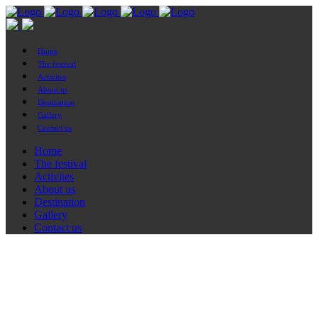
Home
The festival
Activites
About us
Destination
Gallery
Contact us
Home
The festival
Activites
About us
Destination
Gallery
Contact us