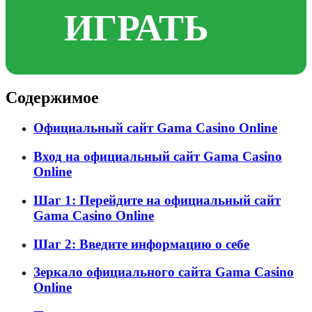
ИГРАТЬ
Содержимое
Официальный сайт Gama Casino Online
Вход на официальный сайт Gama Casino
Online
Шаг 1: Перейдите на официальный сайт
Gama Casino Online
Шаг 2: Введите информацию о себе
Зеркало официального сайта Gama Casino
Online