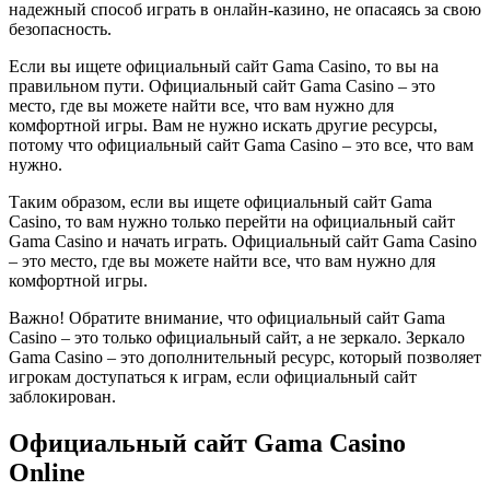
надежный способ играть в онлайн-казино, не опасаясь за свою
безопасность.
Если вы ищете официальный сайт Gama Casino, то вы на
правильном пути. Официальный сайт Gama Casino – это
место, где вы можете найти все, что вам нужно для
комфортной игры. Вам не нужно искать другие ресурсы,
потому что официальный сайт Gama Casino – это все, что вам
нужно.
Таким образом, если вы ищете официальный сайт Gama
Casino, то вам нужно только перейти на официальный сайт
Gama Casino и начать играть. Официальный сайт Gama Casino
– это место, где вы можете найти все, что вам нужно для
комфортной игры.
Важно! Обратите внимание, что официальный сайт Gama
Casino – это только официальный сайт, а не зеркало. Зеркало
Gama Casino – это дополнительный ресурс, который позволяет
игрокам доступаться к играм, если официальный сайт
заблокирован.
Официальный сайт Gama Casino
Online