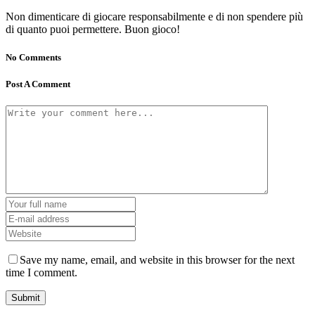
Non dimenticare di giocare responsabilmente e di non spendere più
di quanto puoi permettere. Buon gioco!
No Comments
Post A Comment
Save my name, email, and website in this browser for the next
time I comment.