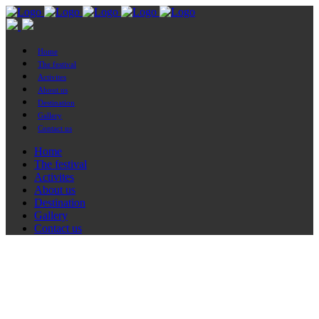
Home
The festival
Activites
About us
Destination
Gallery
Contact us
Home
The festival
Activites
About us
Destination
Gallery
Contact us