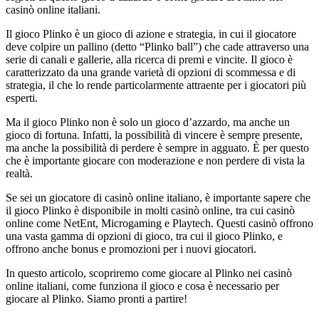
casinò online italiani.
Il gioco Plinko è un gioco di azione e strategia, in cui il giocatore
deve colpire un pallino (detto “Plinko ball”) che cade attraverso una
serie di canali e gallerie, alla ricerca di premi e vincite. Il gioco è
caratterizzato da una grande varietà di opzioni di scommessa e di
strategia, il che lo rende particolarmente attraente per i giocatori più
esperti.
Ma il gioco Plinko non è solo un gioco d’azzardo, ma anche un
gioco di fortuna. Infatti, la possibilità di vincere è sempre presente,
ma anche la possibilità di perdere è sempre in agguato. È per questo
che è importante giocare con moderazione e non perdere di vista la
realtà.
Se sei un giocatore di casinò online italiano, è importante sapere che
il gioco Plinko è disponibile in molti casinò online, tra cui casinò
online come NetEnt, Microgaming e Playtech. Questi casinò offrono
una vasta gamma di opzioni di gioco, tra cui il gioco Plinko, e
offrono anche bonus e promozioni per i nuovi giocatori.
In questo articolo, scopriremo come giocare al Plinko nei casinò
online italiani, come funziona il gioco e cosa è necessario per
giocare al Plinko. Siamo pronti a partire!