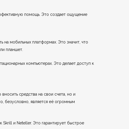
 эффективную помощь. Это создает ощущение
ь на мобильных платформах. Это значит, что
ли планшет.
стационарных компьютерах. Это делает доступ к
вносить средства на свои счета, но и
о, безусловно, является её огромным
krill и Neteller. Это гарантирует быстрое