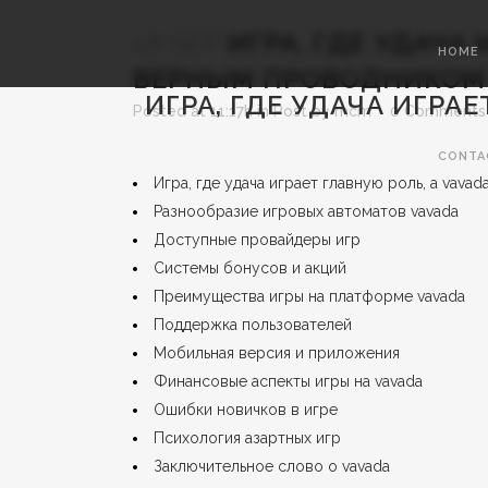
18 SEP
ИГРА, ГДЕ УДАЧА
HOME
ВЕРНЫМ ПРОВОДНИКОМ 
ИГРА, ГДЕ УДАЧА ИГРА
Posted at 11:17h
in
Post
by
mcm
0 Comments
CONTA
Игра, где удача играет главную роль, а vav
Разнообразие игровых автоматов vavada
Доступные провайдеры игр
Системы бонусов и акций
Преимущества игры на платформе vavada
Поддержка пользователей
Мобильная версия и приложения
Финансовые аспекты игры на vavada
Ошибки новичков в игре
Психология азартных игр
Заключительное слово о vavada