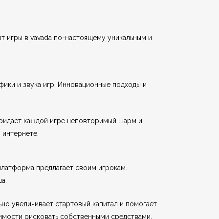
т игры в vavada по-настоящему уникальным и
фики и звука игр. Инновационные подходы и
о придаёт каждой игре неповторимый шарм и
 интернете.
платформа предлагает своим игрокам.
а.
ьно увеличивает стартовый капитал и помогает
димости рисковать собственными средствами.