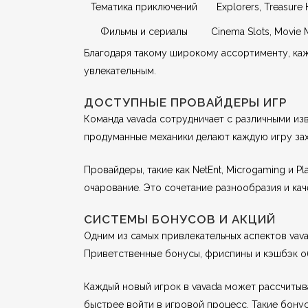
Тематика приключений
Explorers, Treasure 
Фильмы и сериалы
Cinema Slots, Movie 
Благодаря такому широкому ассортименту, каж
увлекательным.
ДОСТУПНЫЕ ПРОВАЙДЕРЫ ИГР
Команда vavada сотрудничает с различными из
продуманные механики делают каждую игру за
Провайдеры, такие как NetEnt, Microgaming и 
очарование. Это сочетание разнообразия и кач
СИСТЕМЫ БОНУСОВ И АКЦИЙ
Одним из самых привлекательных аспектов vav
Приветственные бонусы, фриспины и кэшбэк о
Каждый новый игрок в vavada может рассчитыва
быстрее войти в игровой процесс. Такие бону