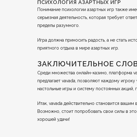
ПСИХОЛОГИЯ АЗАРТНЫХ ИГР
Понимание психологии азартных игр также имее
серьезная деятельность, которая требует отве
пределы разумного.
Игра должна приносить радость, а не стать ис
приятного отдыха в мире азартных игр.
ЗАКЛЮЧИТЕЛЬНОЕ СЛОВ
Среди множества онлайн-казино, платформа v
предлагает vavada, позволяют каждому игроку
настольные игры и систему постоянных акций, 
Итак, vavada действительно становится вашим 
Возможно, стоит попробовать свои силы в это
хорошей удачи!