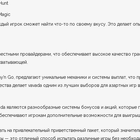
Hunt
Magic
дый игрок сможет найти что-то по своему вкусу. Это делает опы
вестными провайдерами, что обеспечивает высокое качество гра
хватывающей.
Play’n Go, предлагают уникальные механики и системы выплат, чт
ества делает vavada одним из лучших выборов для азартных игр в
ada являются разнообразные системы бонусов и акций, которые 
беспечивают игрокам дополнительные возможности для выигрыш
ть на привлекательный приветственный пакет, который значител
сы — это отличный способ испытать различные игры без необхо