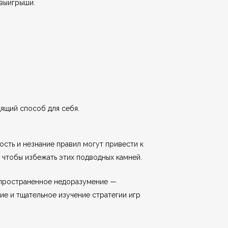
 выигрыши.
дящий способ для себя.
ость и незнание правил могут привести к
, чтобы избежать этих подводных камней.
аспространенное недоразумение —
ие и тщательное изучение стратегии игр