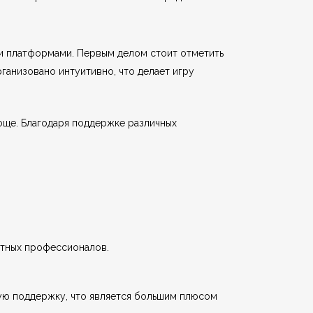
и платформами. Первым делом стоит отметить
ганизовано интуитивно, что делает игру
още. Благодаря поддержке различных
ытных профессионалов.
ую поддержку, что является большим плюсом