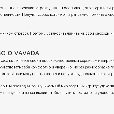
т важное значение. Игроки должны осознавать, что азартные игр
тственности. Получая удовольствие от игры, важно помнить о св
точником стресса. Поэтому установить лимиты на свои расходы и
О О VAVADA
avada выделяется своим высококачественным сервисом и широк
 чувствовать себя комфортно и уверенно. Через разнообразие п
пользователи могут развлекаться и получать удовольствие от игр
верным проводником в уникальный мир азартных игр, где удача я
м волнующем направлении, чтобы ощутить весь азарт и удовольст