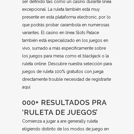
ser definido tais como un casino durante línea
excepcional. La ruleta también está muy
presente en esta plataforma electronic, por lo
que podrás probar carambola en numerosas
variantes. El casino en línea Slots Palace
también está especializado en los juegos en
vivo, sumado a más específicamente sobre
los juegos para mesa como el blackjack o la
ruleta online. Descubre nuestra selección para
juegos de ruleta 100% gratuitos con juega
directamente trouble necesidad de registrarte
aquí.
000+ RESULTADOS PRA
‘RULETA DE JUEGOS’
Comienza a jugar a are generally ruleta
eligiendo distinto de los modos de juego en