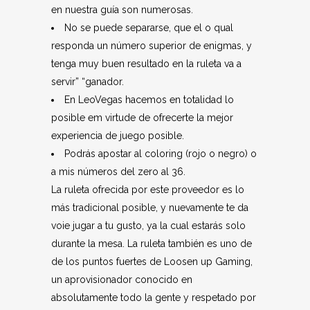
en nuestra guía son numerosas.
No se puede separarse, que el o qual
responda un número superior de enigmas, y
tenga muy buen resultado en la ruleta va a
servir” “ganador.
En LeoVegas hacemos en totalidad lo
posible em virtude de ofrecerte la mejor
experiencia de juego posible.
Podrás apostar al coloring (rojo o negro) o
a mis números del zero al 36.
La ruleta ofrecida por este proveedor es lo
más tradicional posible, y nuevamente te da
voie jugar a tu gusto, ya la cual estarás solo
durante la mesa. La ruleta también es uno de
de los puntos fuertes de Loosen up Gaming,
un aprovisionador conocido en
absolutamente todo la gente y respetado por