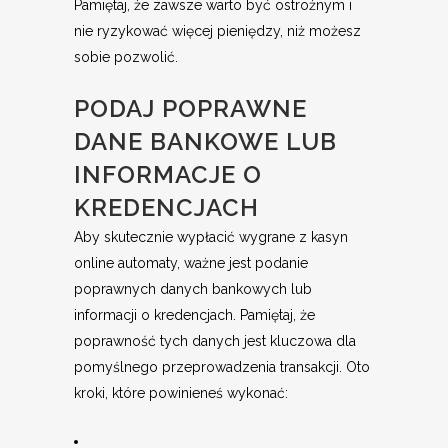
Pamiętaj, że zawsze warto być ostrożnym i
nie ryzykować więcej pieniędzy, niż możesz
sobie pozwolić.
PODAJ POPRAWNE
DANE BANKOWE LUB
INFORMACJE O
KREDENCJACH
Aby skutecznie wypłacić wygrane z kasyn
online automaty, ważne jest podanie
poprawnych danych bankowych lub
informacji o kredencjach. Pamiętaj, że
poprawność tych danych jest kluczowa dla
pomyślnego przeprowadzenia transakcji. Oto
kroki, które powinieneś wykonać: