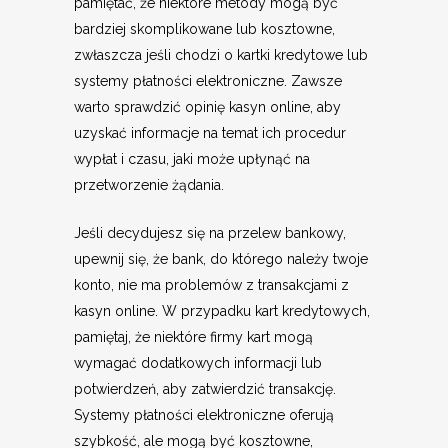
pamiętać, że niektóre metody mogą być
bardziej skomplikowane lub kosztowne,
zwłaszcza jeśli chodzi o kartki kredytowe lub
systemy płatności elektroniczne. Zawsze
warto sprawdzić opinię kasyn online, aby
uzyskać informacje na temat ich procedur
wypłat i czasu, jaki może upłynąć na
przetworzenie żądania.
Jeśli decydujesz się na przelew bankowy,
upewnij się, że bank, do którego należy twoje
konto, nie ma problemów z transakcjami z
kasyn online. W przypadku kart kredytowych,
pamiętaj, że niektóre firmy kart mogą
wymagać dodatkowych informacji lub
potwierdzeń, aby zatwierdzić transakcję.
Systemy płatności elektroniczne oferują
szybkość, ale mogą być kosztowne,