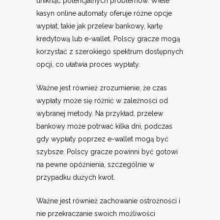
uniknąć potencjalnych problemów. Wiele
kasyn online automaty oferuje różne opcje
wypłat, takie jak przelew bankowy, kartę
kredytową lub e-wallet. Polscy gracze mogą
korzystać z szerokiego spektrum dostępnych
opcji, co ułatwia proces wypłaty.
Ważne jest również zrozumienie, że czas
wypłaty może się różnić w zależności od
wybranej metody. Na przykład, przelew
bankowy może potrwać kilka dni, podczas
gdy wypłaty poprzez e-wallet mogą być
szybsze. Polscy gracze powinni być gotowi
na pewne opóźnienia, szczególnie w
przypadku dużych kwot.
Ważne jest również zachowanie ostrożności i
nie przekraczanie swoich możliwości