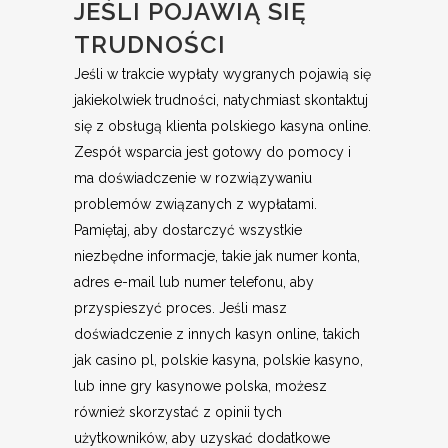
JEŚLI POJAWIĄ SIĘ
TRUDNOŚCI
Jeśli w trakcie wypłaty wygranych pojawią się
jakiekolwiek trudności, natychmiast skontaktuj
się z obsługą klienta polskiego kasyna online.
Zespół wsparcia jest gotowy do pomocy i
ma doświadczenie w rozwiązywaniu
problemów związanych z wypłatami.
Pamiętaj, aby dostarczyć wszystkie
niezbędne informacje, takie jak numer konta,
adres e-mail lub numer telefonu, aby
przyspieszyć proces. Jeśli masz
doświadczenie z innych kasyn online, takich
jak casino pl, polskie kasyna, polskie kasyno,
lub inne gry kasynowe polska, możesz
również skorzystać z opinii tych
użytkowników, aby uzyskać dodatkowe