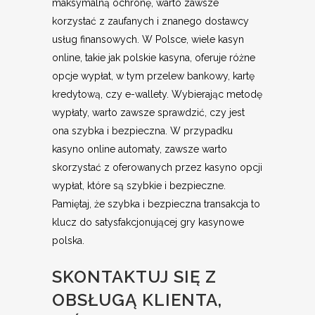
maksymalną ochronę, warto zawsze
korzystać z zaufanych i znanego dostawcy
usług finansowych. W Polsce, wiele kasyn
online, takie jak polskie kasyna, oferuje różne
opcje wypłat, w tym przelew bankowy, kartę
kredytową, czy e-wallety. Wybierając metodę
wypłaty, warto zawsze sprawdzić, czy jest
ona szybka i bezpieczna. W przypadku
kasyno online automaty, zawsze warto
skorzystać z oferowanych przez kasyno opcji
wypłat, które są szybkie i bezpieczne.
Pamiętaj, że szybka i bezpieczna transakcja to
klucz do satysfakcjonującej gry kasynowe
polska.
SKONTAKTUJ SIĘ Z
OBSŁUGĄ KLIENTA,