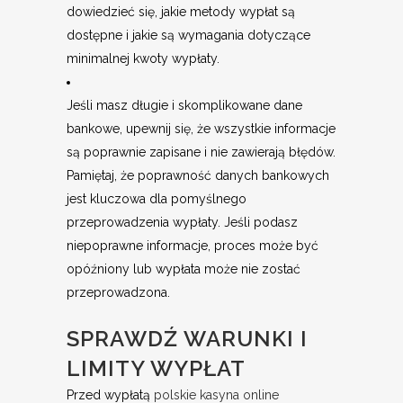
dowiedzieć się, jakie metody wypłat są
dostępne i jakie są wymagania dotyczące
minimalnej kwoty wypłaty.
Jeśli masz długie i skomplikowane dane
bankowe, upewnij się, że wszystkie informacje
są poprawnie zapisane i nie zawierają błędów.
Pamiętaj, że poprawność danych bankowych
jest kluczowa dla pomyślnego
przeprowadzenia wypłaty. Jeśli podasz
niepoprawne informacje, proces może być
opóźniony lub wypłata może nie zostać
przeprowadzona.
SPRAWDŹ WARUNKI I
LIMITY WYPŁAT
Przed wypłatą
polskie kasyna online