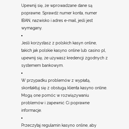
Upewnij się, że wprowadzane dane są
poprawne. Sprawdź numer konta, numer
IBAN, nazwisko i adres e-mail, jeśli jest
wymagany.
Jeśli korzystasz z polskich kasyn online,
takich jak polskie kasyno online lub casino pl,
upewnij się, że używasz kredencji zgodnych z
systemem bankowym.
W przypadku problemów z wypłatą,
skontaktuj się z obsługą klienta kasyno online.
Mogą one pomóc w rozwiązywaniu
problemów i zapewnić Ci poprawne
informacje.
Przeczytaj regulamin kasyno online, aby