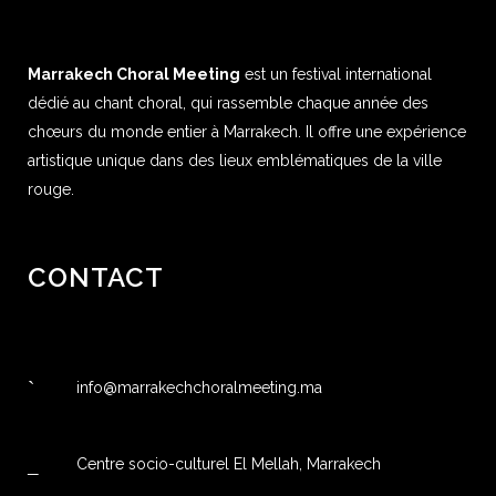
Marrakech Choral Meeting
est un festival international
dédié au chant choral, qui rassemble chaque année des
chœurs du monde entier à Marrakech. Il offre une expérience
artistique unique dans des lieux emblématiques de la ville
rouge.
CONTACT
info@marrakechchoralmeeting.ma
Centre socio-culturel El Mellah, Marrakech