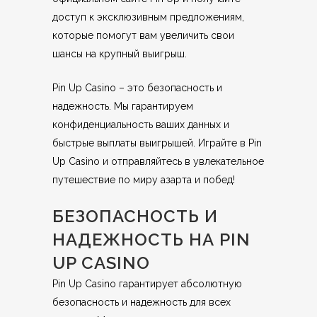
доступ к эксклюзивным предложениям,
которые помогут вам увеличить свои
шансы на крупный выигрыш.
Pin Up Casino – это безопасность и
надежность. Мы гарантируем
конфиденциальность ваших данных и
быстрые выплаты выигрышей. Играйте в Pin
Up Casino и отправляйтесь в увлекательное
путешествие по миру азарта и побед!
БЕЗОПАСНОСТЬ И
НАДЕЖНОСТЬ НА PIN
UP CASINO
Pin Up Casino гарантирует абсолютную
безопасность и надежность для всех