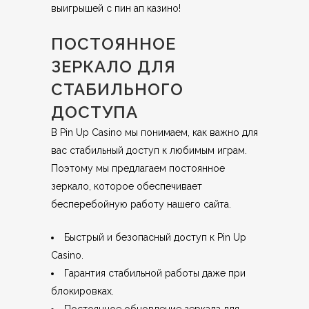
выигрышей с пин ап казино!
ПОСТОЯННОЕ
ЗЕРКАЛО ДЛЯ
СТАБИЛЬНОГО
ДОСТУПА
В Pin Up Casino мы понимаем, как важно для
вас стабильный доступ к любимым играм.
Поэтому мы предлагаем постоянное
зеркало, которое обеспечивает
бесперебойную работу нашего сайта.
Быстрый и безопасный доступ к Pin Up
Casino.
Гарантия стабильной работы даже при
блокировках.