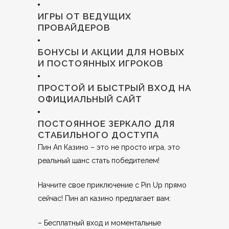
ИГРЫ ОТ ВЕДУЩИХ
ПРОВАЙДЕРОВ
БОНУСЫ И АКЦИИ ДЛЯ НОВЫХ
И ПОСТОЯННЫХ ИГРОКОВ
ПРОСТОЙ И БЫСТРЫЙ ВХОД НА
ОФИЦИАЛЬНЫЙ САЙТ
ПОСТОЯННОЕ ЗЕРКАЛО ДЛЯ
СТАБИЛЬНОГО ДОСТУПА
Пин Ап Казино – это не просто игра, это
реальный шанс стать победителем!
Начните свое приключение с Pin Up прямо
сейчас! Пин ап казино предлагает вам:
– Бесплатный вход и моментальные