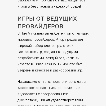
Выбирайте Pin Up Casino и наслаждайтесь
игрой в безопасной и надежной среде!
ИГРЫ ОТ ВЕДУЩИХ
ПРОВАЙДЕРОВ
В Пин Ап Казино вы найдете игры от лучших
мировых провайдеров. Pinup предлагает
широкий выбор слотов, рулеток и
настольных игр, созданных ведущими
разработчиками. Каждый раз, когда вы
играете в Пинап Казино, вы можете быть
уверены в качестве и разнообразии игр.
Независимо от того, предпочитаете ли вы
классические слоты или современные
видеослоты с прогрессивными
джекпотами, Пин Ап удовлетворит ваши