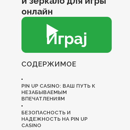
и зеркало для игры
онлайн
▶️
Играј
СОДЕРЖИМОЕ
PIN UP CASINO: ВАШ ПУТЬ К
НЕЗАБЫВАЕМЫМ
ВПЕЧАТЛЕНИЯМ
БЕЗОПАСНОСТЬ И
НАДЕЖНОСТЬ НА PIN UP
CASINO