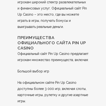
игрокам широкий спектр развлекательных
и финансовых услуг. Официальный сайт Pin
Up Casino – это место, где вы можете
играть в игры, получать бонусы и
выигрывать реальные деньги.
ПРЕИМУЩЕСТВА
ОФИЦИАЛЬНОГО САЙТА PIN UP
CASINO
Официальный сайт Pin Up Casino предлагает
игрокам множество преимуществ, включая:
Большой выбор игр
На официальном сайте Pin Up Casino
доступны более 3 000 игр, включая слоты,
карточные игры, рулетку и другие азартные
игры.