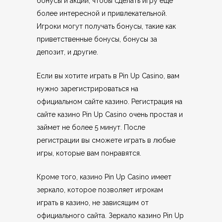
бонусы и акции, чтобы сделать игру еще
более интересной и привлекательной.
Игроки могут получать бонусы, такие как
приветственные бонусы, бонусы за
депозит, и другие.
Если вы хотите играть в Pin Up Casino, вам
нужно зарегистрироваться на
официальном сайте казино. Регистрация на
сайте казино Pin Up Casino очень простая и
займет не более 5 минут. После
регистрации вы сможете играть в любые
игры, которые вам понравятся.
Кроме того, казино Pin Up Casino имеет
зеркало, которое позволяет игрокам
играть в казино, не зависящим от
официального сайта. Зеркало казино Pin Up