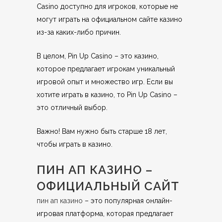
Casino доступно для игроков, которые не
могут играть на официальном сайте казино
из-за каких-либо причин.
В целом, Pin Up Casino – это казино,
которое предлагает игрокам уникальный
игровой опыт и множество игр. Если вы
хотите играть в казино, то Pin Up Casino –
это отличный выбор.
Важно! Вам нужно быть старше 18 лет,
чтобы играть в казино.
ПИН АП КАЗИНО –
ОФИЦИАЛЬНЫЙ САЙТ
пин ап казино
– это популярная онлайн-
игровая платформа, которая предлагает