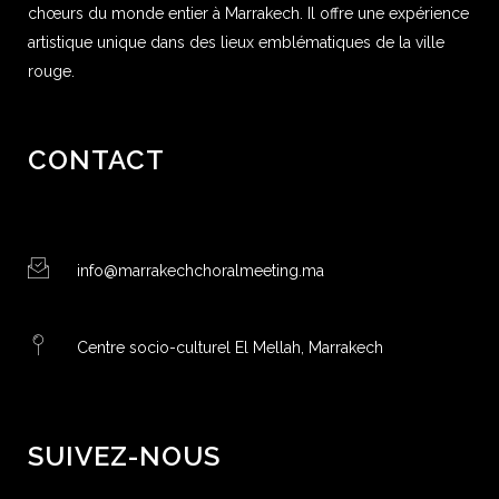
chœurs du monde entier à Marrakech. Il offre une expérience
artistique unique dans des lieux emblématiques de la ville
rouge.
CONTACT
info@marrakechchoralmeeting.ma
Centre socio-culturel El Mellah, Marrakech
SUIVEZ-NOUS