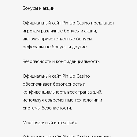
Бонусы и акции
Официальный сайт Pin Up Casino предлагает
игрокам различные бонусы и акции,
включая приветственные бонусы,
реферальные бонусы и другие.
Безопасность и конфиденциальность
Официальный сайт Pin Up Casino
обеспечивает безопасность и
конфиденциальность всех транзакций,
используя современные технологии и
системы безопасности.
Многоязычный интерфейс