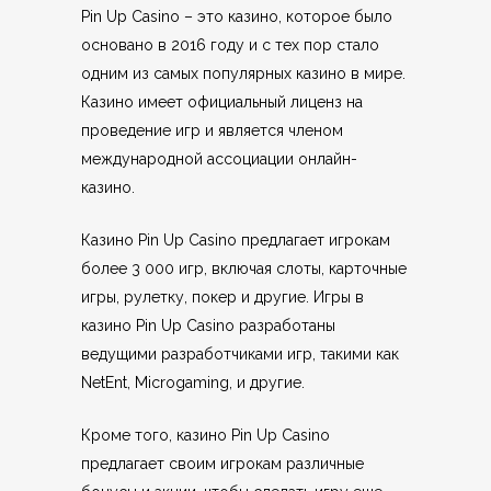
Pin Up Casino – это казино, которое было
основано в 2016 году и с тех пор стало
одним из самых популярных казино в мире.
Казино имеет официальный лиценз на
проведение игр и является членом
международной ассоциации онлайн-
казино.
Казино Pin Up Casino предлагает игрокам
более 3 000 игр, включая слоты, карточные
игры, рулетку, покер и другие. Игры в
казино Pin Up Casino разработаны
ведущими разработчиками игр, такими как
NetEnt, Microgaming, и другие.
Кроме того, казино Pin Up Casino
предлагает своим игрокам различные