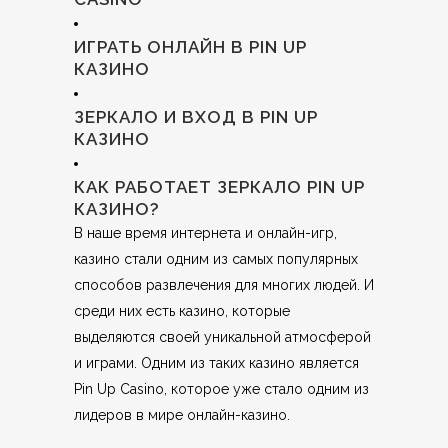
ИГРАТЬ ОНЛАЙН В PIN UP
КАЗИНО
ЗЕРКАЛО И ВХОД В PIN UP
КАЗИНО
КАК РАБОТАЕТ ЗЕРКАЛО PIN UP
КАЗИНО?
В наше время интернета и онлайн-игр,
казино стали одним из самых популярных
способов развлечения для многих людей. И
среди них есть казино, которые
выделяются своей уникальной атмосферой
и играми. Одним из таких казино является
Pin Up Casino, которое уже стало одним из
лидеров в мире онлайн-казино.