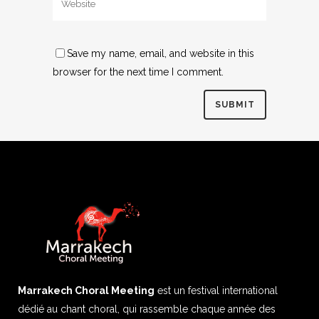
Save my name, email, and website in this
browser for the next time I comment.
Marrakech Choral Meeting
est un festival international
dédié au chant choral, qui rassemble chaque année des