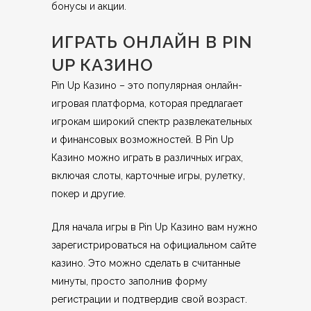
бонусы и акции.
ИГРАТЬ ОНЛАЙН В PIN
UP КАЗИНО
Pin Up Казино – это популярная онлайн-
игровая платформа, которая предлагает
игрокам широкий спектр развлекательных
и финансовых возможностей. В Pin Up
Казино можно играть в различных играх,
включая слоты, карточные игры, рулетку,
покер и другие.
Для начала игры в Pin Up Казино вам нужно
зарегистрироваться на официальном сайте
казино. Это можно сделать в считанные
минуты, просто заполнив форму
регистрации и подтвердив свой возраст.