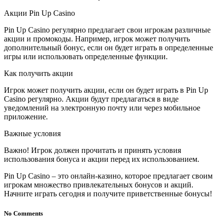
Акции Pin Up Casino
Pin Up Casino регулярно предлагает свои игрокам различные
акции и промокоды. Например, игрок может получить
дополнительный бонус, если он будет играть в определенные
игры или использовать определенные функции.
Как получить акции
Игрок может получить акции, если он будет играть в Pin Up
Casino регулярно. Акции будут предлагаться в виде
уведомлений на электронную почту или через мобильное
приложение.
Важные условия
Важно! Игрок должен прочитать и принять условия
использования бонуса и акции перед их использованием.
Pin Up Casino – это онлайн-казино, которое предлагает своим
игрокам множество привлекательных бонусов и акций.
Начните играть сегодня и получите приветственные бонусы!
No Comments