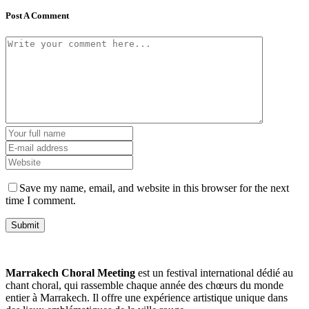
Post A Comment
Save my name, email, and website in this browser for the next
time I comment.
Marrakech Choral Meeting
est un festival international dédié au
chant choral, qui rassemble chaque année des chœurs du monde
entier à Marrakech. Il offre une expérience artistique unique dans