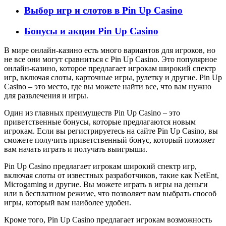
Выбор игр и слотов в Pin Up Casino
Бонусы и акции Pin Up Casino
В мире онлайн-казино есть много вариантов для игроков, но
не все они могут сравниться с Pin Up Casino. Это популярное
онлайн-казино, которое предлагает игрокам широкий спектр
игр, включая слоты, карточные игры, рулетку и другие. Pin Up
Casino – это место, где вы можете найти все, что вам нужно
для развлечения и игры.
Один из главных преимуществ Pin Up Casino – это
приветственные бонусы, которые предлагаются новым
игрокам. Если вы регистрируетесь на сайте Pin Up Casino, вы
сможете получить приветственный бонус, который поможет
вам начать играть и получать выигрыши.
Pin Up Casino предлагает игрокам широкий спектр игр,
включая слоты от известных разработчиков, такие как NetEnt,
Microgaming и другие. Вы можете играть в игры на деньги
или в бесплатном режиме, что позволяет вам выбрать способ
игры, который вам наиболее удобен.
Кроме того, Pin Up Casino предлагает игрокам возможность