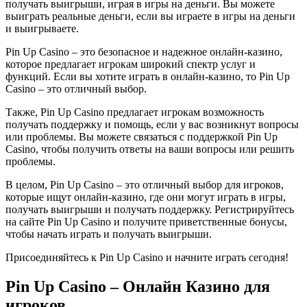
получать выигрыши, играя в игры на деньги. Вы можете
выиграть реальные деньги, если вы играете в игры на деньги
и выигрываете.
Pin Up Casino – это безопасное и надежное онлайн-казино,
которое предлагает игрокам широкий спектр услуг и
функций. Если вы хотите играть в онлайн-казино, то Pin Up
Casino – это отличный выбор.
Также, Pin Up Casino предлагает игрокам возможность
получать поддержку и помощь, если у вас возникнут вопросы
или проблемы. Вы можете связаться с поддержкой Pin Up
Casino, чтобы получить ответы на ваши вопросы или решить
проблемы.
В целом, Pin Up Casino – это отличный выбор для игроков,
которые ищут онлайн-казино, где они могут играть в игры,
получать выигрыши и получать поддержку. Регистрируйтесь
на сайте Pin Up Casino и получите приветственные бонусы,
чтобы начать играть и получать выигрыши.
Присоединяйтесь к Pin Up Casino и начните играть сегодня!
Pin Up Casino – Онлайн Казино для
игроков