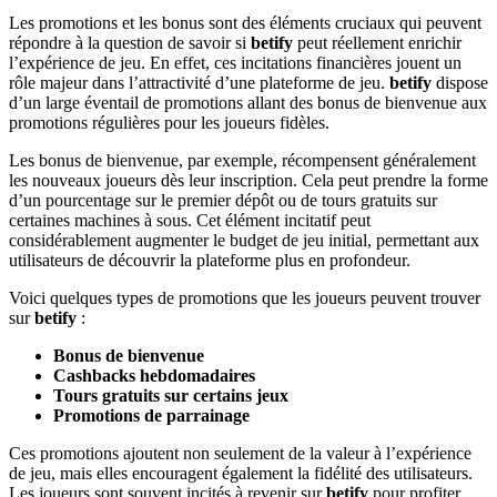
Les promotions et les bonus sont des éléments cruciaux qui peuvent
répondre à la question de savoir si
betify
peut réellement enrichir
l’expérience de jeu. En effet, ces incitations financières jouent un
rôle majeur dans l’attractivité d’une plateforme de jeu.
betify
dispose
d’un large éventail de promotions allant des bonus de bienvenue aux
promotions régulières pour les joueurs fidèles.
Les bonus de bienvenue, par exemple, récompensent généralement
les nouveaux joueurs dès leur inscription. Cela peut prendre la forme
d’un pourcentage sur le premier dépôt ou de tours gratuits sur
certaines machines à sous. Cet élément incitatif peut
considérablement augmenter le budget de jeu initial, permettant aux
utilisateurs de découvrir la plateforme plus en profondeur.
Voici quelques types de promotions que les joueurs peuvent trouver
sur
betify
:
Bonus de bienvenue
Cashbacks hebdomadaires
Tours gratuits sur certains jeux
Promotions de parrainage
Ces promotions ajoutent non seulement de la valeur à l’expérience
de jeu, mais elles encouragent également la fidélité des utilisateurs.
Les joueurs sont souvent incités à revenir sur
betify
pour profiter