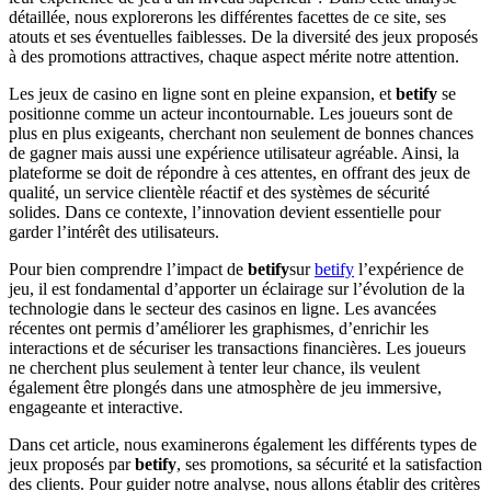
détaillée, nous explorerons les différentes facettes de ce site, ses
atouts et ses éventuelles faiblesses. De la diversité des jeux proposés
à des promotions attractives, chaque aspect mérite notre attention.
Les jeux de casino en ligne sont en pleine expansion, et
betify
se
positionne comme un acteur incontournable. Les joueurs sont de
plus en plus exigeants, cherchant non seulement de bonnes chances
de gagner mais aussi une expérience utilisateur agréable. Ainsi, la
plateforme se doit de répondre à ces attentes, en offrant des jeux de
qualité, un service clientèle réactif et des systèmes de sécurité
solides. Dans ce contexte, l’innovation devient essentielle pour
garder l’intérêt des utilisateurs.
Pour bien comprendre l’impact de
betify
sur
betify
l’expérience de
jeu, il est fondamental d’apporter un éclairage sur l’évolution de la
technologie dans le secteur des casinos en ligne. Les avancées
récentes ont permis d’améliorer les graphismes, d’enrichir les
interactions et de sécuriser les transactions financières. Les joueurs
ne cherchent plus seulement à tenter leur chance, ils veulent
également être plongés dans une atmosphère de jeu immersive,
engageante et interactive.
Dans cet article, nous examinerons également les différents types de
jeux proposés par
betify
, ses promotions, sa sécurité et la satisfaction
des clients. Pour guider notre analyse, nous allons établir des critères