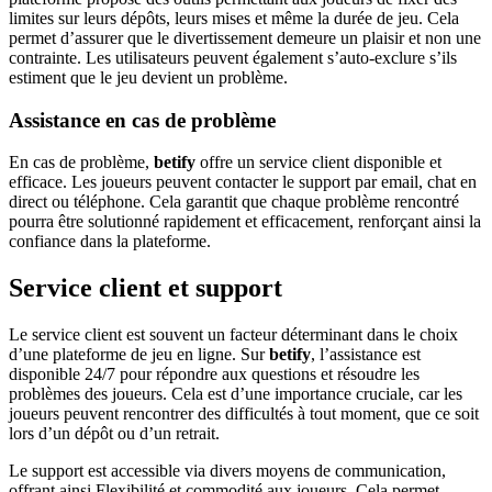
limites sur leurs dépôts, leurs mises et même la durée de jeu. Cela
permet d’assurer que le divertissement demeure un plaisir et non une
contrainte. Les utilisateurs peuvent également s’auto-exclure s’ils
estiment que le jeu devient un problème.
Assistance en cas de problème
En cas de problème,
betify
offre un service client disponible et
efficace. Les joueurs peuvent contacter le support par email, chat en
direct ou téléphone. Cela garantit que chaque problème rencontré
pourra être solutionné rapidement et efficacement, renforçant ainsi la
confiance dans la plateforme.
Service client et support
Le service client est souvent un facteur déterminant dans le choix
d’une plateforme de jeu en ligne. Sur
betify
, l’assistance est
disponible 24/7 pour répondre aux questions et résoudre les
problèmes des joueurs. Cela est d’une importance cruciale, car les
joueurs peuvent rencontrer des difficultés à tout moment, que ce soit
lors d’un dépôt ou d’un retrait.
Le support est accessible via divers moyens de communication,
offrant ainsi Flexibilité et commodité aux joueurs. Cela permet