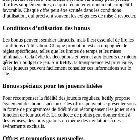
d’offres supplémentaires, ce qui crée un environnement compétitif
favorable. Chaque offre peut être scrutée dans les conditions
d’utilisation, qui précisent souvent les exigences de mise à respecter.
Conditions d’utilisation des bonus
Les bonus peuvent sembler attractifs, mais il est essentiel de lire les
conditions d’utilisation. Chaque promotion est accompagnée de
règles spécifiques, telles que les limites de temps et les mises
minimales. Cela évite les déceptions et permet aux joueurs de mieux
gérer leur budget de jeu. Sur
betify
, la transparence est privilégiée,
et les joueurs peuvent facilement consulter ces informations sur le
site.
Bonus spéciaux pour les joueurs fidèles
Pour récompenser la fidélité des joueurs réguliers,
betify
propose
également des bonus spéciaux. Ces offres peuvent se présenter sous
la forme de programmes de fidélité qui récompensent les joueurs en
fonction de leur activité. La collecte de points peut donner droit à
des remises, des tours gratuits ou même des invitations à des
événements exclusifs.
Offres et promotions mensuelles