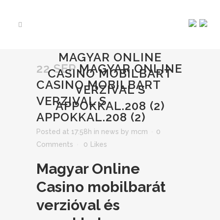
MAGYAR ONLINE
22 SEP
MAGYAR ONLINE
CASINO MOBILBART
CASINO MOBILBART
VERZIVAL S
VERZIVAL S
APPOKKAL.208 (2)
APPOKKAL.208 (2)
Posted at 17:58h
in
news
by
mcm
0
Comments
0
Likes
Magyar Online
Casino mobilbarát
verzióval és