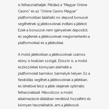
is felhasználhatják. Például a “Magyar Online
Casino” és az “Online Casino Magyar”
platformokban található no deposit bonusok
segíthetnek új játékosoknak indítani a játékot.
Ezek a bonuszok nem igényelnek depositot,
és segítenek a játékosoknak megismerkedni a
platformokkal és a játékokkal.
A mobil játékokban a játékosoknak számos
előny is kiválóan szolgál. Először is, a mobil
eszközökkel könnyűen elérhetik a
platformokat bármikor, bármelyik helyen. Ez a
flexibilitás segíthet a játékosoknak a játékban,
és lehetővé teszi a játék idejének optimális
felhasználását. Másodszor, a mobil
alkalmazások általában rendkívül hozzáférő és
könnyen használhatók, ami a játékosok