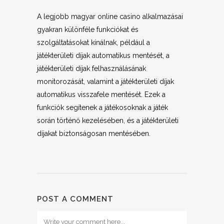
A legjobb magyar online casino alkalmazásai
gyakran különféle funkciókat és
szolgáltatásokat kínálnak, például a
játékterületi díjak automatikus mentését, a
játékterületi díjak felhasználásának
monitorozását, valamint a játékterületi díjak
automatikus visszafele mentését. Ezek a
funkciók segítenek a játékosoknak a játék
során történő kezelésében, és a játékterületi
díjakat biztonságosan mentésében.
POST A COMMENT