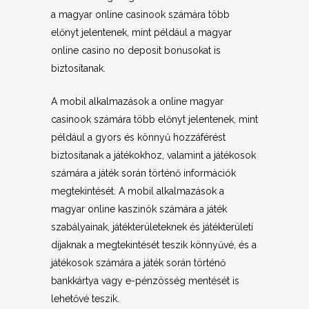
a magyar online casinook számára több
előnyt jelentenek, mint például a magyar
online casino no deposit bonusokat is
biztosítanak.
A mobil alkalmazások a online magyar
casinook számára több előnyt jelentenek, mint
például a gyors és könnyű hozzáférést
biztosítanak a játékokhoz, valamint a játékosok
számára a játék során történő információk
megtekintését. A mobil alkalmazások a
magyar online kaszinók számára a játék
szabályainak, játékterületeknek és játékterületi
díjaknak a megtekintését teszik könnyűvé, és a
játékosok számára a játék során történő
bankkártya vagy e-pénzösség mentését is
lehetővé teszik.