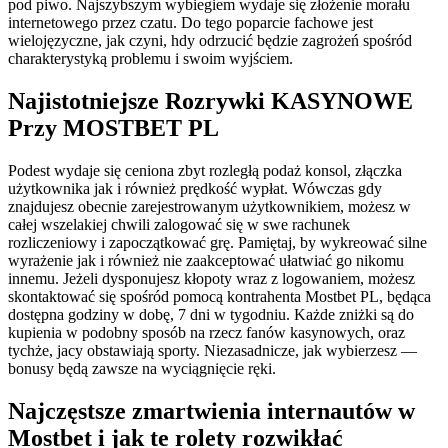
pod piwo. Najszybszym wybiegiem wydaje się złożenie morału
internetowego przez czatu. Do tego poparcie fachowe jest
wielojęzyczne, jak czyni, hdy odrzucić będzie zagrożeń spośród
charakterystyką problemu i swoim wyjściem.
Najistotniejsze Rozrywki KASYNOWE
Przy MOSTBET PL
Podest wydaje się ceniona zbyt rozległą podaż konsol, złączka
użytkownika jak i również prędkość wypłat. Wówczas gdy
znajdujesz obecnie zarejestrowanym użytkownikiem, możesz w
całej wszelakiej chwili zalogować się w swe rachunek
rozliczeniowy i zapoczątkować grę. Pamiętaj, by wykreować silne
wyrażenie jak i również nie zaakceptować ułatwiać go nikomu
innemu. Jeżeli dysponujesz kłopoty wraz z logowaniem, możesz
skontaktować się spośród pomocą kontrahenta Mostbet PL, będąca
dostępna godziny w dobę, 7 dni w tygodniu. Każde zniżki są do
kupienia w podobny sposób na rzecz fanów kasynowych, oraz
tychże, jacy obstawiają sporty. Niezasadnicze, jak wybierzesz —
bonusy będą zawsze na wyciągnięcie ręki.
Najczęstsze zmartwienia internautów w
Mostbet i jak te rolety rozwikłać