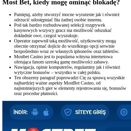
Most Bet, kiedy mogę ominąć blokadę?
Pamiętaj, ażeby stworzyć mocne wyrażenie jak i również
odrzucić udostępniać fita żadnej osobie innemu.
Pod tak bardzo rozbudowanej selekcji rozgrywek
kasynowych wszyscy gracz ma możliwość odszukać
dokładnie owe, czegoż wyszukuje.
Operator zapewnił taką możliwość, użytkownicy mogą
obecnie otrzymać dojście do wszelkiego opcji serwisie
bezpośrednio wraz ze własnych iphoneów oraz tabletów.
Mostbet Casino jest to popularna witryna internetowa
oferująca fanom szeroką gamę możliwości zabawy.
Nawigacja, opinie komputerów, regulaminy jak i również
wytyczne bonusów – wszystko w całej polsku.
Ten obszerny paragraf poprowadzi Cię za sprawą wszystkie
najbardziej ważne aspekty MostBet Casino, od
najistotniejszych gier w elementy rejestrowania się, bonusów
oraz procedur płatności.