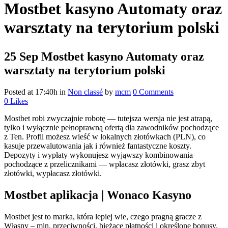
Mostbet kasyno Automaty oraz
warsztaty na terytorium polski
25 Sep
Mostbet kasyno Automaty oraz
warsztaty na terytorium polski
Posted at 17:40h
in
Non classé
by
mcm
0 Comments
0
Likes
Mostbet robi zwyczajnie robotę — tutejsza wersja nie jest atrapą,
tylko i wyłącznie pełnoprawną ofertą dla zawodników pochodzące
z Ten. Profil możesz wieść w lokalnych złotówkach (PLN), co
kasuje przewalutowania jak i również fantastyczne koszty.
Depozyty i wypłaty wykonujesz wyjąwszy kombinowania
pochodzące z przelicznikami — wpłacasz złotówki, grasz zbyt
złotówki, wypłacasz złotówki.
Mostbet aplikacja | Wonaco Kasyno
Mostbet jest to marka, która lepiej wie, czego pragną gracze z
Własny – min. przeciwności, bieżące płatności i określone bonusy.