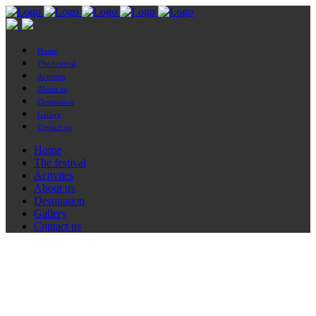
Home
The festival
Activites
About us
Destination
Gallery
Contact us
Home
The festival
Activites
About us
Destination
Gallery
Contact us