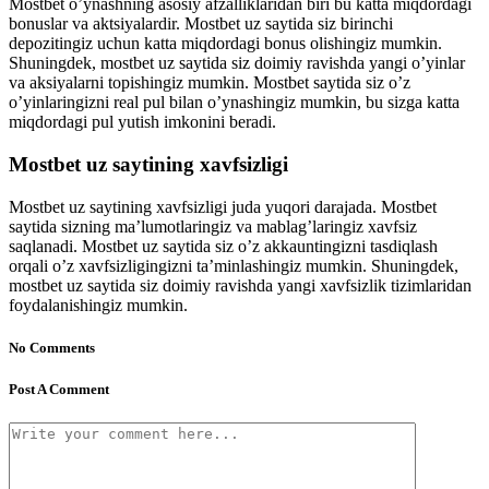
Mostbet o’ynashning asosiy afzalliklaridan biri bu katta miqdordagi
bonuslar va aktsiyalardir. Mostbet uz saytida siz birinchi
depozitingiz uchun katta miqdordagi bonus olishingiz mumkin.
Shuningdek, mostbet uz saytida siz doimiy ravishda yangi o’yinlar
va aksiyalarni topishingiz mumkin. Mostbet saytida siz o’z
o’yinlaringizni real pul bilan o’ynashingiz mumkin, bu sizga katta
miqdordagi pul yutish imkonini beradi.
Mostbet uz saytining xavfsizligi
Mostbet uz saytining xavfsizligi juda yuqori darajada. Mostbet
saytida sizning ma’lumotlaringiz va mablag’laringiz xavfsiz
saqlanadi. Mostbet uz saytida siz o’z akkauntingizni tasdiqlash
orqali o’z xavfsizligingizni ta’minlashingiz mumkin. Shuningdek,
mostbet uz saytida siz doimiy ravishda yangi xavfsizlik tizimlaridan
foydalanishingiz mumkin.
No Comments
Post A Comment