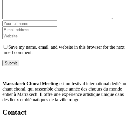
Save my name, email, and website in this browser for the next
time I comment.
Marrakech Choral Meeting
est un festival international dédié au
chant choral, qui rassemble chaque année des chœurs du monde
entier à Marrakech. Il offre une expérience artistique unique dans
des lieux emblématiques de la ville rouge.
Contact