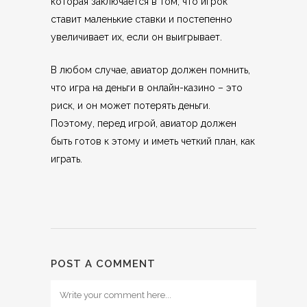
которая заключается в том, что игрок
ставит маленькие ставки и постепенно
увеличивает их, если он выигрывает.
В любом случае, авиатор должен помнить,
что игра на деньги в онлайн-казино – это
риск, и он может потерять деньги.
Поэтому, перед игрой, авиатор должен
быть готов к этому и иметь четкий план, как
играть.
POST A COMMENT