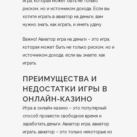
игра, которая может быть не только
риском, но и источником дохода. Если вы
хотите играть в авиатор на деньги, вам
нужно знать, как играть, и иметь удачу.
Важно! Авиатор игра на деньги – это игра,
которая может быть не только риском, но и
источником дохода, если вы знаете, как
играть.
ПРЕИМУЩЕСТВА И
НЕДОСТАТКИ ИГРЫ В
ОНЛАЙН-КАЗИНО
Игра в онлайн-казино – это популярный
способ провести свободное время и
заработать деньги. Авиатор игра, авиатор
играть, авиатор – это только некоторые из