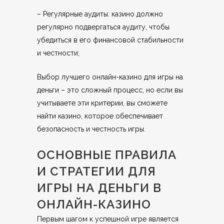
– Регулярные аудиты: казино должно
регулярно подвергаться аудиту, чтобы
убедиться в его финансовой стабильности
и честности;
Выбор лучшего онлайн-казино для игры на
деньги – это сложный процесс, но если вы
учитываете эти критерии, вы сможете
найти казино, которое обеспечивает
безопасность и честность игры.
ОСНОВНЫЕ ПРАВИЛА
И СТРАТЕГИИ ДЛЯ
ИГРЫ НА ДЕНЬГИ В
ОНЛАЙН-КАЗИНО
Первым шагом к успешной игре является