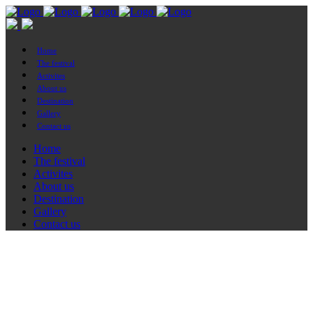
Home
The festival
Activites
About us
Destination
Gallery
Contact us
Home
The festival
Activites
About us
Destination
Gallery
Contact us