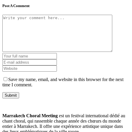
Post A Comment
Save my name, email, and website in this browser for the next
time I comment.
Marrakech Choral Meeting
est un festival international dédié au
chant choral, qui rassemble chaque année des chœurs du monde
entier à Marrakech. Il offre une expérience artistique unique dans
des lieux emblématiques de la ville rouge.