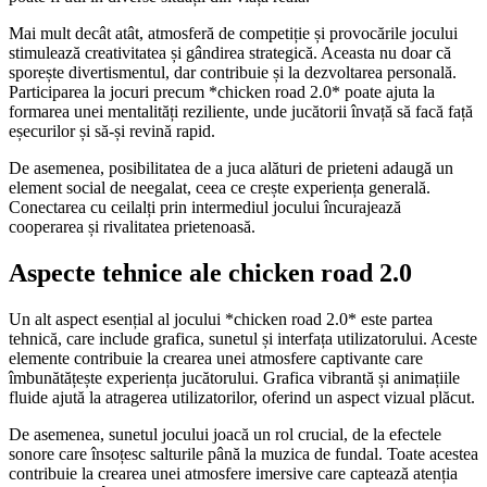
Mai mult decât atât, atmosferă de competiție și provocările jocului
stimulează creativitatea și gândirea strategică. Aceasta nu doar că
sporește divertismentul, dar contribuie și la dezvoltarea personală.
Participarea la jocuri precum *chicken road 2.0* poate ajuta la
formarea unei mentalități reziliente, unde jucătorii învață să facă față
eșecurilor și să-și revină rapid.
De asemenea, posibilitatea de a juca alături de prieteni adaugă un
element social de neegalat, ceea ce crește experiența generală.
Conectarea cu ceilalți prin intermediul jocului încurajează
cooperarea și rivalitatea prietenoasă.
Aspecte tehnice ale chicken road 2.0
Un alt aspect esențial al jocului *chicken road 2.0* este partea
tehnică, care include grafica, sunetul și interfața utilizatorului. Aceste
elemente contribuie la crearea unei atmosfere captivante care
îmbunătățește experiența jucătorului. Grafica vibrantă și animațiile
fluide ajută la atragerea utilizatorilor, oferind un aspect vizual plăcut.
De asemenea, sunetul jocului joacă un rol crucial, de la efectele
sonore care însoțesc salturile până la muzica de fundal. Toate acestea
contribuie la crearea unei atmosfere imersive care captează atenția