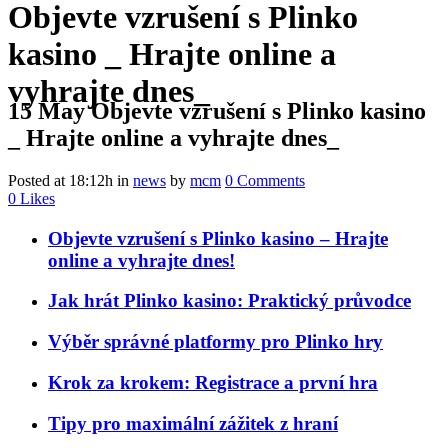
Objevte vzrušení s Plinko
kasino _ Hrajte online a
vyhrajte dnes_
15 May
Objevte vzrušení s Plinko kasino
_ Hrajte online a vyhrajte dnes_
Posted at 18:12h
in
news
by
mcm
0 Comments
0
Likes
Objevte vzrušení s Plinko kasino – Hrajte
online a vyhrajte dnes!
Jak hrát Plinko kasino: Praktický průvodce
Výběr správné platformy pro Plinko hry
Krok za krokem: Registrace a první hra
Tipy pro maximální zážitek z hraní