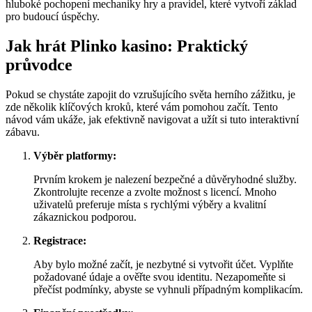
hluboké pochopení mechaniky hry a pravidel, které vytvoří základ
pro budoucí úspěchy.
Jak hrát Plinko kasino: Praktický
průvodce
Pokud se chystáte zapojit do vzrušujícího světa herního zážitku, je
zde několik klíčových kroků, které vám pomohou začít. Tento
návod vám ukáže, jak efektivně navigovat a užít si tuto interaktivní
zábavu.
Výběr platformy:
Prvním krokem je nalezení bezpečné a důvěryhodné služby.
Zkontrolujte recenze a zvolte možnost s licencí. Mnoho
uživatelů preferuje místa s rychlými výběry a kvalitní
zákaznickou podporou.
Registrace:
Aby bylo možné začít, je nezbytné si vytvořit účet. Vyplňte
požadované údaje a ověřte svou identitu. Nezapomeňte si
přečíst podmínky, abyste se vyhnuli případným komplikacím.