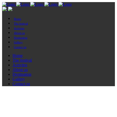
Home
The festival
Activites
About us
Destination
Gallery
Contact us
Home
The festival
Activites
About us
Destination
Gallery
Contact us