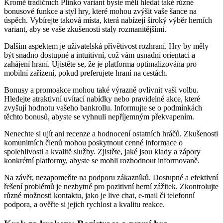
Kromě tradičních Plinko variant byste měli hledat také různé
bonusové funkce a styl hry, které mohou zvýšit vaše šance na
úspěch. Vybírejte taková místa, která nabízejí široký výběr herních
variant, aby se vaše zkušenosti staly rozmanitějšími.
Dalším aspektem je uživatelská přívětivost rozhraní. Hry by měly
být snadno dostupné a intuitivní, což vám usnadní orientaci a
zahájení hraní. Ujistěte se, že je platforma optimalizována pro
mobilní zařízení, pokud preferujete hraní na cestách.
Bonusy a promoakce mohou také výrazně ovlivnit vaši volbu.
Hledejte atraktivní uvítací nabídky nebo pravidelné akce, které
zvyšují hodnotu vašeho bankrollu. Informujte se o podmínkách
těchto bonusů, abyste se vyhnuli nepříjemným překvapením.
Nenechte si ujít ani recenze a hodnocení ostatních hráčů. Zkušenosti
komunitních členů mohou poskytnout cenné informace o
spolehlivosti a kvalitě služby. Zjistěte, jaké jsou klady a zápory
konkrétní platformy, abyste se mohli rozhodnout informovaně.
Na závěr, nezapomeňte na podporu zákazníků. Dostupné a efektivní
řešení problémů je nezbytné pro pozitivní herní zážitek. Zkontrolujte
různé možnosti kontaktu, jako je live chat, e-mail či telefonní
podpora, a ověřte si jejich rychlost a kvalitu reakce.