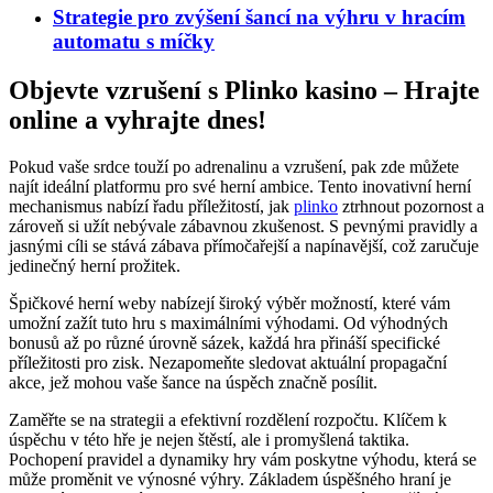
Strategie pro zvýšení šancí na výhru v hracím
automatu s míčky
Objevte vzrušení s Plinko kasino – Hrajte
online a vyhrajte dnes!
Pokud vaše srdce touží po adrenalinu a vzrušení, pak zde můžete
najít ideální platformu pro své herní ambice. Tento inovativní herní
mechanismus nabízí řadu příležitostí, jak
plinko
ztrhnout pozornost a
zároveň si užít nebývale zábavnou zkušenost. S pevnými pravidly a
jasnými cíli se stává zábava přímočařejší a napínavější, což zaručuje
jedinečný herní prožitek.
Špičkové herní weby nabízejí široký výběr možností, které vám
umožní zažít tuto hru s maximálními výhodami. Od výhodných
bonusů až po různé úrovně sázek, každá hra přináší specifické
příležitosti pro zisk. Nezapomeňte sledovat aktuální propagační
akce, jež mohou vaše šance na úspěch značně posílit.
Zaměřte se na strategii a efektivní rozdělení rozpočtu. Klíčem k
úspěchu v této hře je nejen štěstí, ale i promyšlená taktika.
Pochopení pravidel a dynamiky hry vám poskytne výhodu, která se
může proměnit ve výnosné výhry. Základem úspěšného hraní je