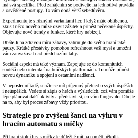
má svá specifika. Před zahájením se podívejte na jednotlivá pravidla
a osvědčené postupy. To vám dodá větší sebedůvěru.
Experimentujte s různými variantami her. I když máte oblíbenou,
zkusit něco nového může oživit zážitek a přinést nečekané úspěchy.
Objevujte nové trendy a funkce, které hry nabízejí.
Dbáte-li na zdravou míru zábavy, zahrnujte do svého hraní také
pauzy. Krátké přestávky pomohou refreshnout vaši mysl a umožní
vám zauvažovat nad předchozími tahy.
Sociální aspekt má také význam. Zapojujte se do komunitních
soutěží nebo interakcí na hráčských platformách. To může přinést
novou dynamiku a spojení s ostatními nadšenci.
V neposlední řadě, snažte se mít příjemný přehled o svých úspěších
i neúspěších. Vedete si zápis o hrách a výsledcích, což vám pomůže
lépe plánovat další aktivity a představit si, co vám fungovalo. Dbejte
na to, aby byl proces zábavy vždy prioritou.
Strategie pro zvýšení šancí na výhru v
hracím automatu s míčky
Při hraní stolní hry s míčky je důležité mít na paměti několik