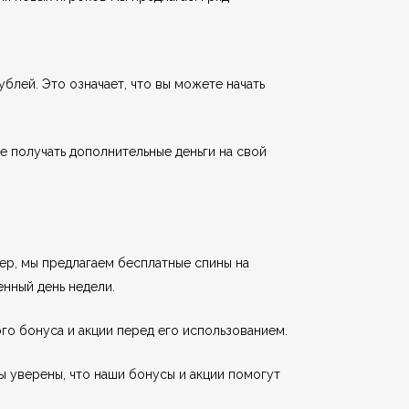
блей. Это означает, что вы можете начать
е получать дополнительные деньги на свой
ер, мы предлагаем бесплатные спины на
нный день недели.
го бонуса и акции перед его использованием.
Мы уверены, что наши бонусы и акции помогут