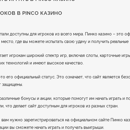
ОКОВ В PINCO КАЗИНО
стали доступны для игроков из всего мира. Пинко казино – это о
о место, где вы можете испытать свою удачу и получить реальные
ает игрокам широкий спектр игр, включая слоты, карточные игры,
их технологий и имеют высокое качество.
то его официальный статус. Это означает, что сайт является без
т защищены.
различные бонусы и акции, которые помогут им начать играть и п
и, что делает сайт доступным для игроков из разных стран.
 то вам нужно зарегистрироваться на официальном сайте Пинко к
ации вы сможете начать играть и получать выигрыши.