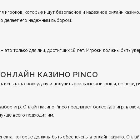
ля игроков, которые ищут безопасное и надежное онлайн казино.
что делает его надежным выбором.
 – это только для лиц, достигших 18 лет. Игроки должны быть уве
 ОНЛАЙН КАЗИНО PINCO
ть испытать свою удачу и получить реальные выигрыши, не покид
ор игр. Онлайн казино Pinco предлагает более 500 игр, включая
лучше всего подходит им.
спекта, которые должны быть обеспечены в онлайн казино. Онлайн