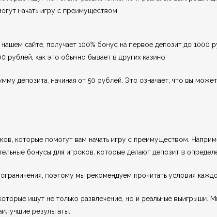
могут начать игру с преимуществом.
 нашем сайте, получает 100% бонус на первое депозит до 1000 ру
00 рублей, как это обычно бывает в других казино.
мму депозита, начиная от 50 рублей. Это означает, что вы может
оков, которые помогут вам начать игру с преимуществом. Наприм
тельные бонусы для игроков, которые делают депозит в определе
 ограничения, поэтому мы рекомендуем прочитать условия каждо
 которые ищут не только развлечение, но и реальные выигрыши. 
аилучшие результаты.