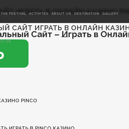
Т ИГРАТЬ В ОНЛАЙН КАЗИНО PIN
THE FESTIVAL
ACTIVITES
ABOUT US
DESTINATION
GALLERY
ts
0
Likes
Й САЙТ ИГРАТЬ В ОНЛАЙН КАЗИНО
льный Сайт – Играть в Онлай
CT US
Ь
КАЗИНО PINCO
ТЬ ИГРАТЬ В PINCO КАЗИНО