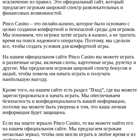
исключение из правил. Это официальный сайт, который
предлагает игрокам широкий спектр развлекательных и
финансовых возможностей.
Pinco Casino – это онлайн-казино, которое было основано с
целью создания комфортной и безопасной среды для игроков.
Мы понимаем, что игроки хотят играть в казино, а не тратить
время на поиск надежного оператора. Поэтому, мы сделали
все, чтобы создать условия для комфортной игры.
На нашем официальном сайте Pinco Casino вы можете играть
в различные игры, включая слоты, карточные игры, рулетку и
другие. Мы предлагаем игрокам широкий спектр бонусов и
акций, чтобы помочь им начать играть и получать
наибольшую выгоду.
Кроме того, на нашем сайте есть раздел “Вход”, где вы можете
зарегистрироваться и начать играть. Мы обеспечиваем
безопасность и конфиденциальность вашей информации,
поэтому вы можете быть уверены в том, что ваша личная
информация будет защищена.
Если вы ищете зеркало Pinco Casino, то вы можете найти его
на нашем официальном сайте. Мы предлагаем игрокам
несколько зеркал, чтобы они могли играть в любое время и из
любого места.