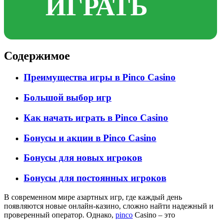
ИГРАТЬ
Содержимое
Преимущества игры в Pinco Casino
Большой выбор игр
Как начать играть в Pinco Casino
Бонусы и акции в Pinco Casino
Бонусы для новых игроков
Бонусы для постоянных игроков
В современном мире азартных игр, где каждый день
появляются новые онлайн-казино, сложно найти надежный и
проверенный оператор. Однако,
pinco
Casino – это