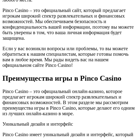
Pinco Casino – это официальный сайт, который предлагает
игрокам широкий спектр развлекательных и финансовых
возможностей. Мы обеспечиваем безопасность и
конфиденциальность вашей информации, поэтому вы можете
быть уверены в том, что ваша личная информация будет
защищена.
Если у вас возникли вопросы или проблемы, то вы можете
обратиться к нашим специалистам, которые готовы помочь
вам в любое время. Мы рады видеть вас на нашем
официальном сайте Pinco Casino!
Преимущества игры в Pinco Casino
Pinco Casino – это официальный онлайн-казино, которое
предлагает игрокам широкий спектр развлекательных и
финансовых возможностей. В этом разделе мы рассмотрим
преимущества игры в Pinco Casino, которые делают его одним
из лучших онлайн-казино в мире.
Уникальный дизайн и интерфейс
Pinco Casino имеет уникальный дизайн и интерфейс, который