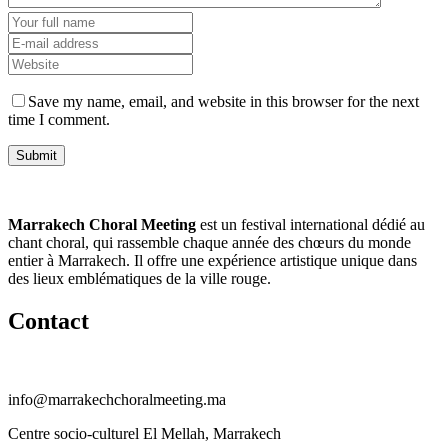
Save my name, email, and website in this browser for the next
time I comment.
Marrakech Choral Meeting
est un festival international dédié au
chant choral, qui rassemble chaque année des chœurs du monde
entier à Marrakech. Il offre une expérience artistique unique dans
des lieux emblématiques de la ville rouge.
Contact
info@marrakechchoralmeeting.ma
Centre socio-culturel El Mellah, Marrakech