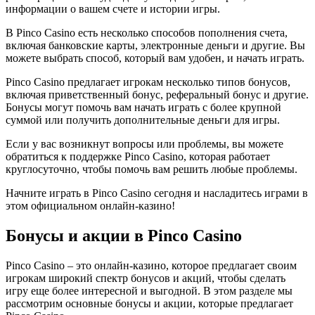
информации о вашем счете и истории игры.
В Pinco Casino есть несколько способов пополнения счета,
включая банковские карты, электронные деньги и другие. Вы
можете выбрать способ, который вам удобен, и начать играть.
Pinco Casino предлагает игрокам несколько типов бонусов,
включая приветственный бонус, реферальный бонус и другие.
Бонусы могут помочь вам начать играть с более крупной
суммой или получить дополнительные деньги для игры.
Если у вас возникнут вопросы или проблемы, вы можете
обратиться к поддержке Pinco Casino, которая работает
круглосуточно, чтобы помочь вам решить любые проблемы.
Начните играть в Pinco Casino сегодня и насладитесь играми в
этом официальном онлайн-казино!
Бонусы и акции в Pinco Casino
Pinco Casino – это онлайн-казино, которое предлагает своим
игрокам широкий спектр бонусов и акций, чтобы сделать
игру еще более интересной и выгодной. В этом разделе мы
рассмотрим основные бонусы и акции, которые предлагает