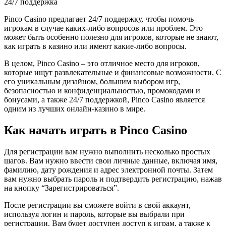
24/7 поддержка
Pinco Casino предлагает 24/7 поддержку, чтобы помочь
игрокам в случае каких-либо вопросов или проблем. Это
может быть особенно полезно для игроков, которые не знают,
как играть в казино или имеют какие-либо вопросы.
В целом, Pinco Casino – это отличное место для игроков,
которые ищут развлекательные и финансовые возможности. С
его уникальным дизайном, большим выбором игр,
безопасностью и конфиденциальностью, промокодами и
бонусами, а также 24/7 поддержкой, Pinco Casino является
одним из лучших онлайн-казино в мире.
Как начать играть в Pinco Casino
Для регистрации вам нужно выполнить несколько простых
шагов. Вам нужно ввести свои личные данные, включая имя,
фамилию, дату рождения и адрес электронной почты. Затем
вам нужно выбрать пароль и подтвердить регистрацию, нажав
на кнопку “Зарегистрироваться”.
После регистрации вы сможете войти в свой аккаунт,
используя логин и пароль, которые вы выбрали при
регистрации. Вам будет доступен доступ к играм, а также к