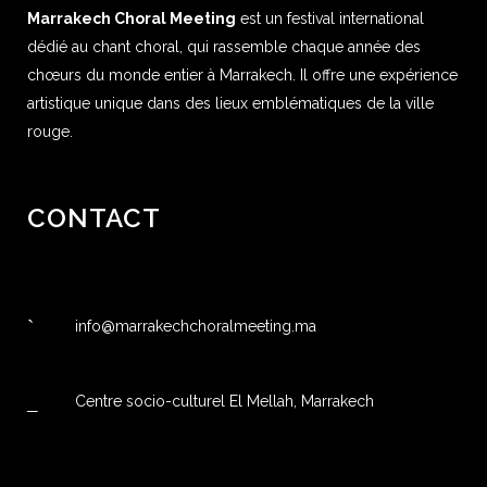
Marrakech Choral Meeting
est un festival international
dédié au chant choral, qui rassemble chaque année des
chœurs du monde entier à Marrakech. Il offre une expérience
artistique unique dans des lieux emblématiques de la ville
rouge.
CONTACT
info@marrakechchoralmeeting.ma
Centre socio-culturel El Mellah, Marrakech