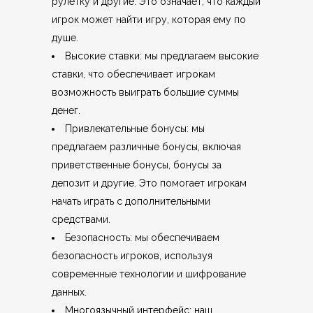
рулетку и другие. Это означает, что каждый
игрок может найти игру, которая ему по
душе.
Высокие ставки: мы предлагаем высокие
ставки, что обеспечивает игрокам
возможность выиграть большие суммы
денег.
Привлекательные бонусы: мы
предлагаем различные бонусы, включая
приветственные бонусы, бонусы за
депозит и другие. Это помогает игрокам
начать играть с дополнительными
средствами.
Безопасность: мы обеспечиваем
безопасность игроков, используя
современные технологии и шифрование
данных.
Многоязычный интерфейс: наш