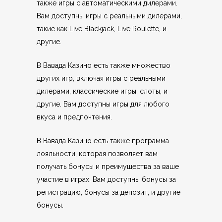
также игры с автоматическими дилерами.
Вам доступны игры с реальными дилерами,
такие как Live Blackjack, Live Roulette, и
другие.
В Вавада Казино есть также множество
других игр, включая игры с реальными
дилерами, классические игры, слоты, и
другие. Вам доступны игры для любого
вкуса и предпочтения.
В Вавада Казино есть также программа
лояльности, которая позволяет вам
получать бонусы и преимущества за ваше
участие в играх. Вам доступны бонусы за
регистрацию, бонусы за депозит, и другие
бонусы.