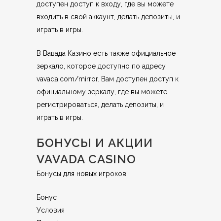
доступен доступ к входу, где вы можете
входить в свой аккаунт, делать депозиты, и
играть в игры.
В Вавада Казино есть также официальное
зеркало, которое доступно по адресу
vavada.com/mirror. Вам доступен доступ к
официальному зеркалу, где вы можете
регистрироваться, делать депозиты, и
играть в игры.
БОНУСЫ И АКЦИИ
VAVADA CASINO
Бонусы для новых игроков
Бонус
Условия