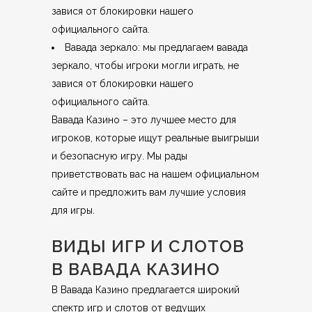
завися от блокировки нашего
официального сайта.
Вавада зеркало: мы предлагаем вавада
зеркало, чтобы игроки могли играть, не
завися от блокировки нашего
официального сайта.
Вавада Казино – это лучшее место для
игроков, которые ищут реальные выигрыши
и безопасную игру. Мы рады
приветствовать вас на нашем официальном
сайте и предложить вам лучшие условия
для игры.
ВИДЫ ИГР И СЛОТОВ
В ВАВАДА КАЗИНО
В Вавада Казино предлагается широкий
спектр игр и слотов от ведущих