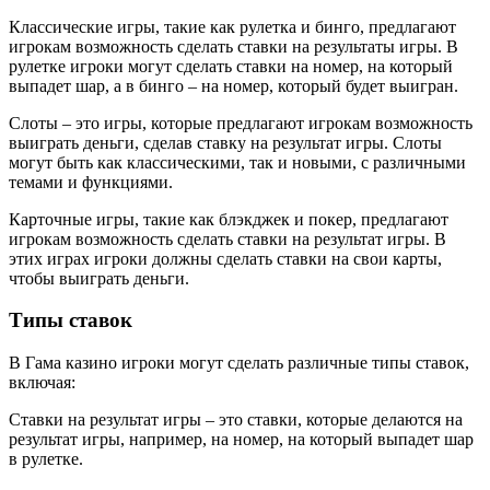
Классические игры, такие как рулетка и бинго, предлагают
игрокам возможность сделать ставки на результаты игры. В
рулетке игроки могут сделать ставки на номер, на который
выпадет шар, а в бинго – на номер, который будет выигран.
Слоты – это игры, которые предлагают игрокам возможность
выиграть деньги, сделав ставку на результат игры. Слоты
могут быть как классическими, так и новыми, с различными
темами и функциями.
Карточные игры, такие как блэкджек и покер, предлагают
игрокам возможность сделать ставки на результат игры. В
этих играх игроки должны сделать ставки на свои карты,
чтобы выиграть деньги.
Типы ставок
В Гама казино игроки могут сделать различные типы ставок,
включая:
Ставки на результат игры – это ставки, которые делаются на
результат игры, например, на номер, на который выпадет шар
в рулетке.