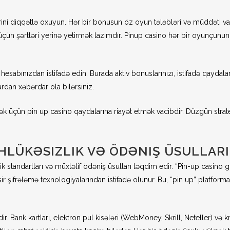
i diqqətlə oxuyun. Hər bir bonusun öz oyun tələbləri və müddəti var
n şərtləri yerinə yetirmək lazımdır. Pinup casino hər bir oyunçunun eh
sabınızdan istifadə edin. Burada aktiv bonuslarınızı, istifadə qaydalar
rdan xəbərdar ola bilərsiniz.
 üçün pin up casino qaydalarına riayət etmək vacibdir. Düzgün strateg
HLÜKƏSIZLIK VƏ ÖDƏNIŞ ÜSULLARI
ik standartları və müxtəlif ödəniş üsulları təqdim edir. “Pin-up casino 
ir şifrələmə texnologiyalarından istifadə olunur. Bu, “pin up” platforma
r. Bank kartları, elektron pul kisələri (WebMoney, Skrill, Neteller) və 