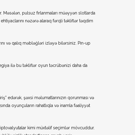
. Məsələn, pulsuz fırlanmaları müəyyən slotlarda
tiyaclarını nəzərə alaraq fərqli təkliflər təqdim
ını və qalıq məbləğləri izləyə bilərsiniz. Pin-up
iya ilə bu təkliflər oyun təcrübənizi daha da
giriş” edərək, şəxsi məlumatlarınızın qorunması və
sında oyunçuların rahatlıqla və inamla fəaliyyət
kriptovalyutalar kimi müxtəlif seçimlər mövcuddur.