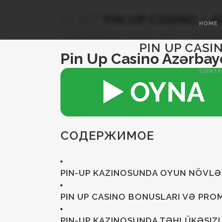
01 SEP
PIN UP CASINO – 
HOME
Posted at 18:52h
in
news
by
mcm
0 Comment
PIN UP CASI
Pin Up Casino Azərbay
CONTA
▶️ OYNA
СОДЕРЖИМОЕ
PIN-UP KAZINOSUNDA OYUN NÖVLƏR
PIN UP CASINO BONUSLARI VƏ PRO
PIN-UP KAZINOSUNDA TƏHLÜKƏSIZL