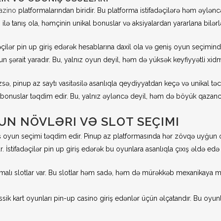
azino
platformalarından biridir. Bu platforma istifadəçilərə həm əylənc
i ilə tanış ola, həmçinin unikal bonuslar və aksiyalardan yararlana bilərl
dəçilər pin up giriş edərək hesablarına daxil ola və geniş oyun seçimin
 şərait yaradır. Bu, yalnız oyun deyil, həm də yüksək keyfiyyətli xidmə
ə, pinup az saytı vasitəsilə asanlıqla qeydiyyatdan keçə və unikal təc
i bonuslar təqdim edir. Bu, yalnız əyləncə deyil, həm də böyük qazanc 
UN NÖVLƏRI VƏ SLOT SEÇIMI
iş oyun seçimi təqdim edir. Pinup az platformasında hər zövqə uyğun
tifadəçilər pin up giriş edərək bu oyunlara asanlıqla çıxış əldə edə b
emalı slotlar var. Bu slotlar həm sadə, həm də mürəkkəb mexanikaya mal
lassik kart oyunları pin-up casino giriş edənlər üçün əlçatandır. Bu o