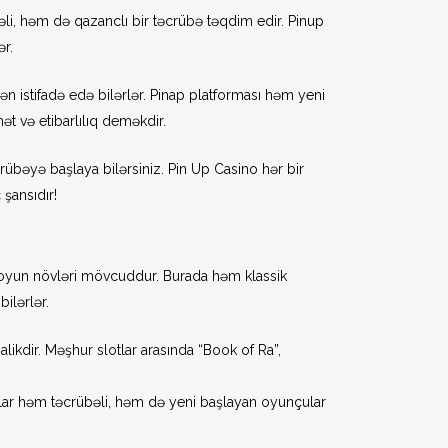
əli, həm də qazanclı bir təcrübə təqdim edir. Pinup
ər.
dən istifadə edə bilərlər. Pinap platforması həm yeni
t və etibarlılıq deməkdir.
rübəyə başlaya bilərsiniz. Pin Up Casino hər bir
şansıdır!
 oyun növləri mövcuddur. Burada həm klassik
ilərlər.
ikdir. Məşhur slotlar arasında “Book of Ra”,
yunlar həm təcrübəli, həm də yeni başlayan oyunçular