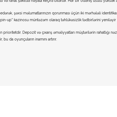
tli və rahat şəkildə həyata keçirə bilərlər. Hər bir ödəniş üsulu yüksək t
 edərək, şəxsi məlumatlarınızın qorunması üçün iki mərhələli identifikas
pin-up” kazinosu müntəzəm olaraq təhlükəsizlik tədbirlərini yeniləyir v
ün prioritetdir. Depozit və çıxarış əməliyyatları müştərilərin rahatlığı n
ir, bu da oyunçuların inamını artırır.