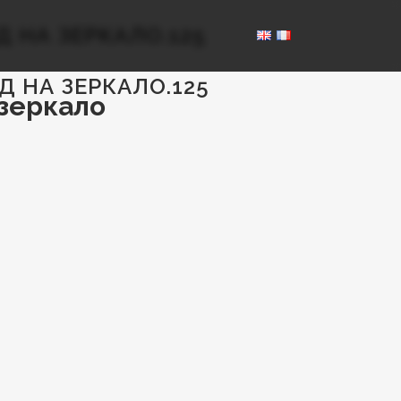
 НА ЗЕРКАЛО.125
Д НА ЗЕРКАЛО.125
 зеркало