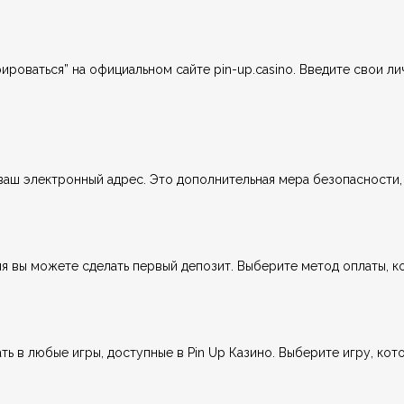
ироваться” на официальном сайте pin-up.casino. Введите свои ли
аш электронный адрес. Это дополнительная мера безопасности, 
я вы можете сделать первый депозит. Выберите метод оплаты, ко
ь в любые игры, доступные в Pin Up Казино. Выберите игру, кото