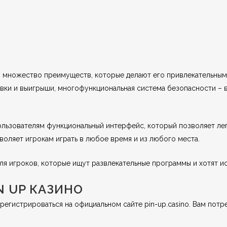
ям множество преимуществ, которые делают его привлекательны
авки и выигрыши, многофункциональная система безопасности – в
ользователям функциональный интерфейс, который позволяет легк
воляет игрокам играть в любое время и из любого места.
для игроков, которые ищут развлекательные программы и хотят ис
IN UP КАЗИНО
арегистрироваться на официальном сайте pin-up.casino. Вам потр