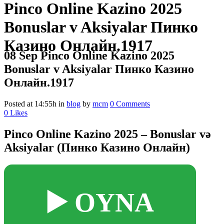
Pinco Online Kazino 2025
Bonuslar v Aksiyalar Пинко
Казино Онлайн.1917
08 Sep
Pinco Online Kazino 2025
Bonuslar v Aksiyalar Пинко Казино
Онлайн.1917
Posted at 14:55h
in
blog
by
mcm
0 Comments
0
Likes
Pinco Online Kazino 2025 – Bonuslar və
Aksiyalar (Пинко Казино Онлайн)
▶️ OYNA