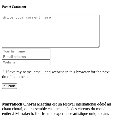
Post A Comment
Save my name, email, and website in this browser for the next
time I comment.
Marrakech Choral Meeting
est un festival international dédié au
chant choral, qui rassemble chaque année des chœurs du monde
entier à Marrakech. Il offre une expérience artistique unique dans