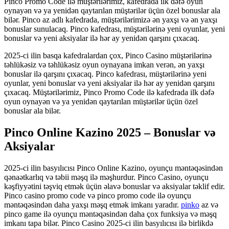
Pinco Promo Code ilə müştərilərimiz, kafedrada ilk dəfə oyun
oynayən və ya yenidən qaytarılan müştərilər üçün özel bonuslar ala
bilər. Pinco az adlı kafedrada, müştərilərimizə ən yaxşı və ən yaxşı
bonuslar sunulacaq. Pinco kafedrası, müştərilərinə yeni oyunlar, yeni
bonuslar və yeni aksiyalar ilə hər ay yenidən qarşını çıxacaq.
2025-ci ilin basqa kafedralardan çox, Pinco Casino müştərilərinə
təhlükəsiz və təhlükəsiz oyun oynayana imkan verən, ən yaxşı
bonuslar ilə qarşını çıxacaq. Pinco kafedrası, müştərilərinə yeni
oyunlar, yeni bonuslar və yeni aksiyalar ilə hər ay yenidən qarşını
çıxacaq. Müştərilərimiz, Pinco Promo Code ilə kafedrada ilk dəfə
oyun oynayən və ya yenidən qaytarılan müştərilər üçün özel
bonuslar ala bilər.
Pinco Online Kazino 2025 – Bonuslar və
Aksiyalar
2025-ci ilin basyılıcısı Pinco Online Kazino, oyunçu məntəqəsindən
qənaətkarlıq və təbii məşq ilə məşhurdur. Pinco Casino, oyunçu
kəşfiyyətini təşviq etmək üçün əlavə bonuslar və aksiyalar təklif edir.
Pinco casino promo code və pinco promo code ilə oyunçu
məntəqəsindən daha yaxşı məşq etmək imkanı yaradır.
pinko
az və
pinco game ilə oyunçu məntəqəsindən daha çox funksiya və məşq
imkanı tapa bilər. Pinco Casino 2025-ci ilin basyılıcısı ilə birlikdə