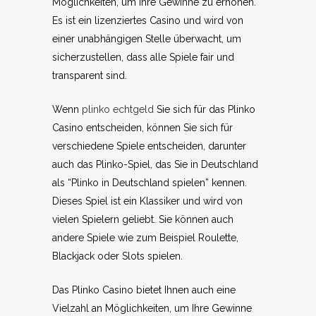
Möglichkeiten, um Ihre Gewinne zu erhöhen.
Es ist ein lizenziertes Casino und wird von
einer unabhängigen Stelle überwacht, um
sicherzustellen, dass alle Spiele fair und
transparent sind.
Wenn
plinko echtgeld
Sie sich für das Plinko
Casino entscheiden, können Sie sich für
verschiedene Spiele entscheiden, darunter
auch das Plinko-Spiel, das Sie in Deutschland
als “Plinko in Deutschland spielen” kennen.
Dieses Spiel ist ein Klassiker und wird von
vielen Spielern geliebt. Sie können auch
andere Spiele wie zum Beispiel Roulette,
Blackjack oder Slots spielen.
Das Plinko Casino bietet Ihnen auch eine
Vielzahl an Möglichkeiten, um Ihre Gewinne