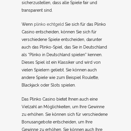
sicherzustellen, dass alle Spiele fair und
transparent sind.
Wenn
plinko echtgeld
Sie sich für das Plinko
Casino entscheiden, können Sie sich für
verschiedene Spiele entscheiden, darunter
auch das Plinko-Spiel, das Sie in Deutschland
als “Plinko in Deutschland spielen” kennen.
Dieses Spiel ist ein Klassiker und wird von
vielen Spielern geliebt. Sie können auch
andere Spiele wie zum Beispiel Roulette,
Blackjack oder Slots spielen.
Das Plinko Casino bietet Ihnen auch eine
Vielzahl an Möglichkeiten, um Ihre Gewinne
zu erhöhen. Sie können sich für verschiedene
Bonusangebote entscheiden, um Ihre
Gewinne zu erhöhen. Sie können auch Ihre