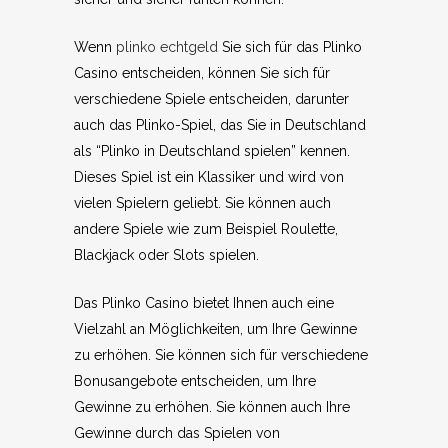
Wenn
plinko echtgeld
Sie sich für das Plinko
Casino entscheiden, können Sie sich für
verschiedene Spiele entscheiden, darunter
auch das Plinko-Spiel, das Sie in Deutschland
als “Plinko in Deutschland spielen” kennen.
Dieses Spiel ist ein Klassiker und wird von
vielen Spielern geliebt. Sie können auch
andere Spiele wie zum Beispiel Roulette,
Blackjack oder Slots spielen.
Das Plinko Casino bietet Ihnen auch eine
Vielzahl an Möglichkeiten, um Ihre Gewinne
zu erhöhen. Sie können sich für verschiedene
Bonusangebote entscheiden, um Ihre
Gewinne zu erhöhen. Sie können auch Ihre
Gewinne durch das Spielen von