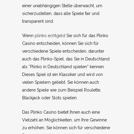
einer unabhängigen Stelle überwacht, um
sicherzustellen, dass alle Spiele fair und
transparent sind.
Wenn
plinko echtgeld
Sie sich für das Plinko
Casino entscheiden, können Sie sich für
verschiedene Spiele entscheiden, darunter
auch das Plinko-Spiel, das Sie in Deutschland
als “Plinko in Deutschland spielen” kennen.
Dieses Spiel ist ein Klassiker und wird von
vielen Spielern geliebt. Sie können auch
andere Spiele wie zum Beispiel Roulette,
Blackjack oder Slots spielen.
Das Plinko Casino bietet Ihnen auch eine
Vielzahl an Möglichkeiten, um Ihre Gewinne
zu erhöhen. Sie können sich für verschiedene