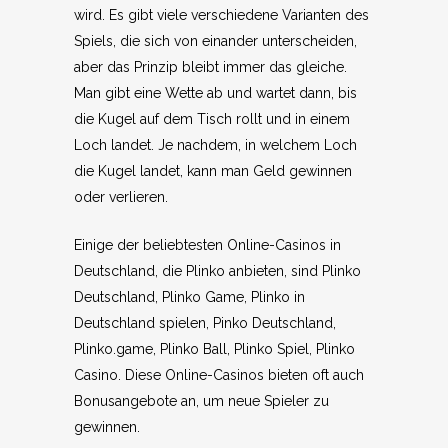
wird. Es gibt viele verschiedene Varianten des
Spiels, die sich von einander unterscheiden,
aber das Prinzip bleibt immer das gleiche.
Man gibt eine Wette ab und wartet dann, bis
die Kugel auf dem Tisch rollt und in einem
Loch landet. Je nachdem, in welchem Loch
die Kugel landet, kann man Geld gewinnen
oder verlieren.
Einige der beliebtesten Online-Casinos in
Deutschland, die Plinko anbieten, sind Plinko
Deutschland, Plinko Game, Plinko in
Deutschland spielen, Pinko Deutschland,
Plinko.game, Plinko Ball, Plinko Spiel, Plinko
Casino. Diese Online-Casinos bieten oft auch
Bonusangebote an, um neue Spieler zu
gewinnen.