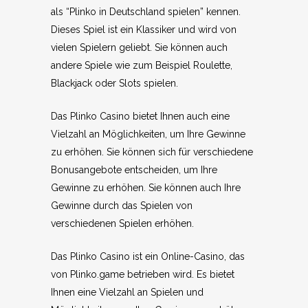
als “Plinko in Deutschland spielen” kennen.
Dieses Spiel ist ein Klassiker und wird von
vielen Spielern geliebt. Sie können auch
andere Spiele wie zum Beispiel Roulette,
Blackjack oder Slots spielen.
Das Plinko Casino bietet Ihnen auch eine
Vielzahl an Möglichkeiten, um Ihre Gewinne
zu erhöhen. Sie können sich für verschiedene
Bonusangebote entscheiden, um Ihre
Gewinne zu erhöhen. Sie können auch Ihre
Gewinne durch das Spielen von
verschiedenen Spielen erhöhen.
Das Plinko Casino ist ein Online-Casino, das
von Plinko.game betrieben wird. Es bietet
Ihnen eine Vielzahl an Spielen und