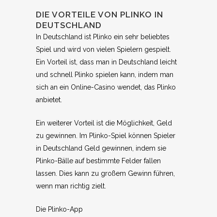
DIE VORTEILE VON PLINKO IN
DEUTSCHLAND
In Deutschland ist Plinko ein sehr beliebtes
Spiel und wird von vielen Spielern gespielt.
Ein Vorteil ist, dass man in Deutschland leicht
und schnell Plinko spielen kann, indem man
sich an ein Online-Casino wendet, das Plinko
anbietet.
Ein weiterer Vorteil ist die Möglichkeit, Geld
zu gewinnen. Im Plinko-Spiel können Spieler
in Deutschland Geld gewinnen, indem sie
Plinko-Bälle auf bestimmte Felder fallen
lassen. Dies kann zu großem Gewinn führen,
wenn man richtig zielt.
Die Plinko-App