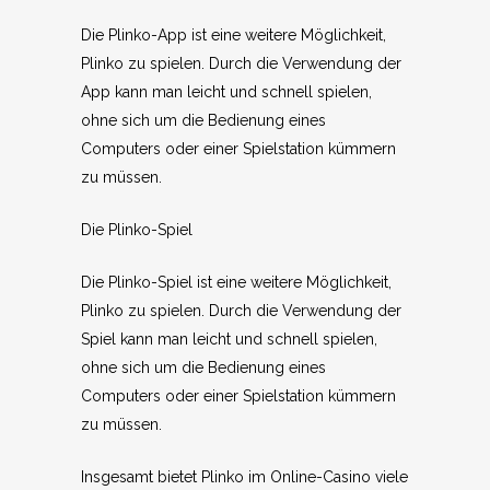
Die Plinko-App ist eine weitere Möglichkeit,
Plinko zu spielen. Durch die Verwendung der
App kann man leicht und schnell spielen,
ohne sich um die Bedienung eines
Computers oder einer Spielstation kümmern
zu müssen.
Die Plinko-Spiel
Die Plinko-Spiel ist eine weitere Möglichkeit,
Plinko zu spielen. Durch die Verwendung der
Spiel kann man leicht und schnell spielen,
ohne sich um die Bedienung eines
Computers oder einer Spielstation kümmern
zu müssen.
Insgesamt bietet Plinko im Online-Casino viele