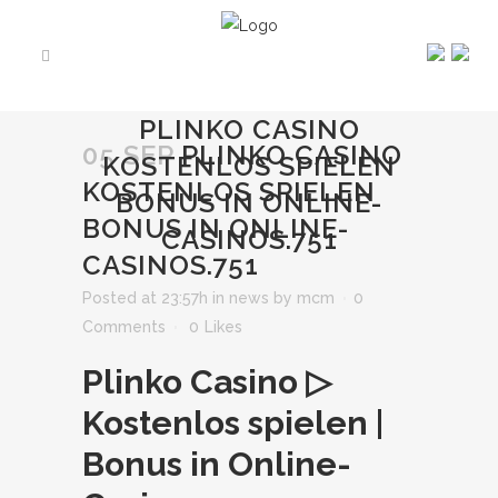
PLINKO CASINO
05 SEP
PLINKO CASINO
KOSTENLOS SPIELEN
KOSTENLOS SPIELEN
BONUS IN ONLINE-
BONUS IN ONLINE-
CASINOS.751
CASINOS.751
Posted at 23:57h
in
news
by
mcm
0
Comments
0
Likes
Plinko Casino ▷
Kostenlos spielen |
Bonus in Online-