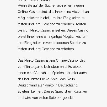
Wenn Sie auf der Suche nach einem neuen
Online-Casino sind, das Ihnen eine Vielzahl an
Möglichkeiten bietet, um Ihre Fähigkeiten zu
testen und Ihre Gewinne zu erhöhen, sollten
Sie sich Plinko Casino ansehen. Dieses Casino
bietet Ihnen eine einzigartige Möglichkeit, um
Ihre Fähigkeiten in verschiedenen Spielen zu
testen und Ihre Gewinne zu erhöhen.
Das Plinko Casino ist ein Online-Casino, das
von Plinko.game betrieben wird. Es bietet
Ihnen eine Vielzahl an Spielen, darunter auch
das berühmte Plinko-Spiel, das Sie in
Deutschland als “Plinko in Deutschland
spielen” kennen. Dieses Spiel ist ein Klassiker
und wird von vielen Spielern geliebt.