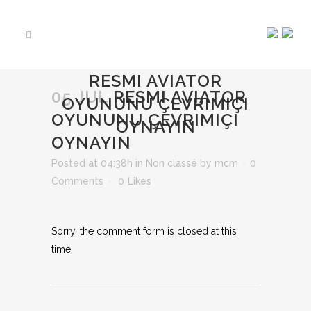
RESMI AVIATOR
05 JUL
RESMI AVIATOR
OYUNUNU ÇEVRIMIÇI
OYUNUNU ÇEVRIMIÇI
OYNAYIN
OYNAYIN
Posted at 04:38h
in
Non classé
by
mcm
0
Comments
0
Likes
Sorry, the comment form is closed at this
time.