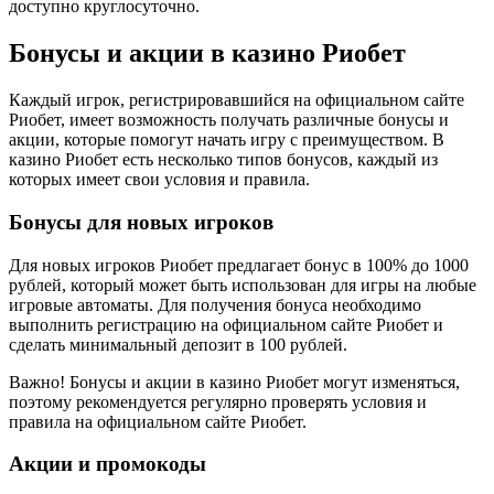
доступно круглосуточно.
Бонусы и акции в казино Риобет
Каждый игрок, регистрировавшийся на официальном сайте
Риобет, имеет возможность получать различные бонусы и
акции, которые помогут начать игру с преимуществом. В
казино Риобет есть несколько типов бонусов, каждый из
которых имеет свои условия и правила.
Бонусы для новых игроков
Для новых игроков Риобет предлагает бонус в 100% до 1000
рублей, который может быть использован для игры на любые
игровые автоматы. Для получения бонуса необходимо
выполнить регистрацию на официальном сайте Риобет и
сделать минимальный депозит в 100 рублей.
Важно! Бонусы и акции в казино Риобет могут изменяться,
поэтому рекомендуется регулярно проверять условия и
правила на официальном сайте Риобет.
Акции и промокоды