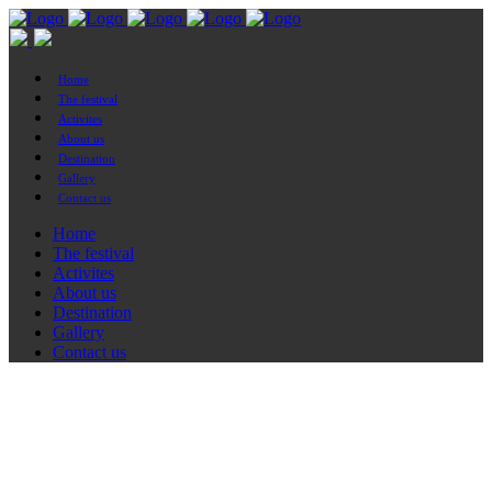
Home
The festival
Activites
About us
Destination
Gallery
Contact us
Home
The festival
Activites
About us
Destination
Gallery
Contact us