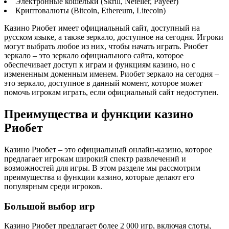
Электронные кошельки (Skrill, Neteller, Payeer)
Криптовалюты (Bitcoin, Ethereum, Litecoin)
Казино Риобет имеет официальный сайт, доступный на
русском языке, а также зеркало, доступное на сегодня. Игроки
могут выбрать любое из них, чтобы начать играть. Риобет
зеркало – это зеркало официального сайта, которое
обеспечивает доступ к играм и функциям казино, но с
измененным доменным именем. Риобет зеркало на сегодня –
это зеркало, доступное в данный момент, которое может
помочь игрокам играть, если официальный сайт недоступен.
Преимущества и функции казино
Риобет
Казино Риобет – это официальный онлайн-казино, которое
предлагает игрокам широкий спектр развлечений и
возможностей для игры. В этом разделе мы рассмотрим
преимущества и функции казино, которые делают его
популярным среди игроков.
Большой выбор игр
Казино Риобет предлагает более 2 000 игр, включая слоты,